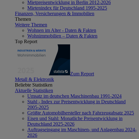
Mietpreisentwicklung in Berlin 2012-2026
Mietenindex für Deutschland 1995-2025
Finanzen, Versicherungen & Immobilien
Themen
Weitere Themen
Wohnen im Alter - Daten & Fakten
Wohnimmobilien – Daten & Fakten
Top Report
Zum Report
Metall & Elektronik
Beliebte Statistiken
Aktuelle Statistiken
Umsatz im deutschen Maschinenbau 1991-2024
Stahl - Index zur Preisentwicklung in Deutschland
2005-2025
Größte Automobilhersteller nach Fahrzeugabsatz 2025
Eisen und Stahl: Monatliche Preisentwicklung in
Deutschland 2025-2026
Auftragseingang im Maschinen- und Anlagenbau 2024-
2026