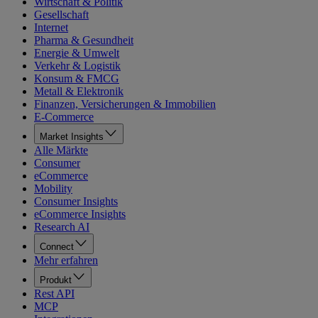
Wirtschaft & Politik
Gesellschaft
Internet
Pharma & Gesundheit
Energie & Umwelt
Verkehr & Logistik
Konsum & FMCG
Metall & Elektronik
Finanzen, Versicherungen & Immobilien
E-Commerce
Market Insights
Alle Märkte
Consumer
eCommerce
Mobility
Consumer Insights
eCommerce Insights
Research AI
Connect
Mehr erfahren
Produkt
Rest API
MCP