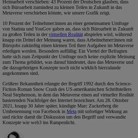
Heimarbeit verschieben: 43 Prozent der Deutschen glauben, dass
sich Büroarbeit zumindest zu kleinen Teilen in Zukunft in das
Metaverse verschieben könnte, wie unsere Grafik zeigt.
10 Prozent der Teilnehmer:innen an einer gemeinsamen Umfrage
von Statista und YouGov gaben an, dass sich Büroarbeit in Zukunft
zu großen Teilen in der
virtuellen Realität
abspielen wird, während
knapp ein Drittel der Meinung waren, dass Arbeitnehmer:innen mit
Bürojobs zukünftig einen kleinen Teil ihrer Aufgaben im Metaverse
erledigen werden. Besonders auffällig: Ein Viertel der Befragten
hatte sich zum Zeitpunkt der Umfrage noch keine explizite Meinung
zum Thema gebildet, was darauf hindeutet, dass das Metaverse und
die dazugehörigen Konzepte noch nicht wirklich hierzulande
angekommen sind.
Größere Bekanntheit erlangte der Begriff 1992 durch den Science-
Fiction-Roman Snow Crash des US-amerikanischen Schriftstellers
Neal Stephenson, in dem das Metaverse einen auf virtueller Realität
basierenden Nachfolger des Internet bezeichnet. Am 28. Oktober
2021, knapp 30 Jahre später, kündigte Marc Zuckerberg die
Umbenennung von Facebook in
Meta
mit sofortiger Wirkung an
und rückte damit die Diskussion um den Begriff und verwandte
Konzepte wie web3 ins Rampenlicht.