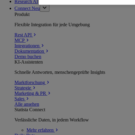
Research AI
Connect
Neu
Produkt
Flexible Integration für jede Umgebung
Rest API
MCP
Integrationen
Dokumentation
Demo buchen
KI-Assistenten
Schnelle Antworten, menschengeprüfte Insights
Marktforschung
Strategie
Marketing & PR
Sales
Alle ansehen
Statista Connect
Verlässliche Daten, in jedem Workflow
Mehr
erfahren