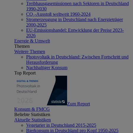
Treibhausgasemissionen nach Sektoren in Deutschland
1990-2030
CO₂-Ausstoß weltweit 1960-2024
Stromerzeugung in Deutschland nach Energieträger
2000-2025
EU-Emissionshandel: Entwicklung der Preise 2023-
2026
Energie & Umwelt
Themen
Weitere Themen
Photovoltaik in Deutschland: Zwischen Fortschritt und
Herausforderung
Nachhaltiger Konsum
Top Report
Zum Report
Konsum & FMCG
Beliebte Statistiken
Aktuelle Statistiken
Vegetarier in Deutschland 2015-2025
Bierkonsum in Deutschland pro Kopf 1950-2025