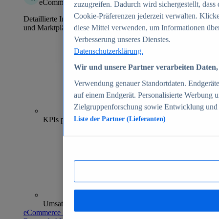
eCommerce Insights
zuzugreifen. Dadurch wird sichergestellt, dass 
Cookie-Präferenzen jederzeit verwalten. Klick
Detaillierte Informationen zu mehr als 39.000 Online-Shops
und Marktplätzen
diese Mittel verwenden, um Informationen über
Verbesserung unseres Dienstes.
Datenschutzerklärung.
Wir und unsere Partner verarbeiten Daten, 
Verwendung genauer Standortdaten. Endgeräteei
auf einem Endgerät. Personalisierte Werbung 
Zielgruppenforschung sowie Entwicklung und
70+
KPIs pro Shop
Liste der Partner (Lieferanten)
Umsatzanalysen und -prognosen
eCommerce Insights entdecken