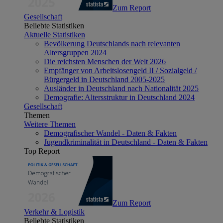
Zum Report
Gesellschaft
Beliebte Statistiken
Aktuelle Statistiken
Bevölkerung Deutschlands nach relevanten
Altersgruppen 2024
Die reichsten Menschen der Welt 2026
Empfänger von Arbeitslosengeld II / Sozialgeld /
Bürgergeld in Deutschland 2005-2025
Ausländer in Deutschland nach Nationalität 2025
Demografie: Altersstruktur in Deutschland 2024
Gesellschaft
Themen
Weitere Themen
Demografischer Wandel - Daten & Fakten
Jugendkriminalität in Deutschland - Daten & Fakten
Top Report
Zum Report
Verkehr & Logistik
Beliebte Statistiken