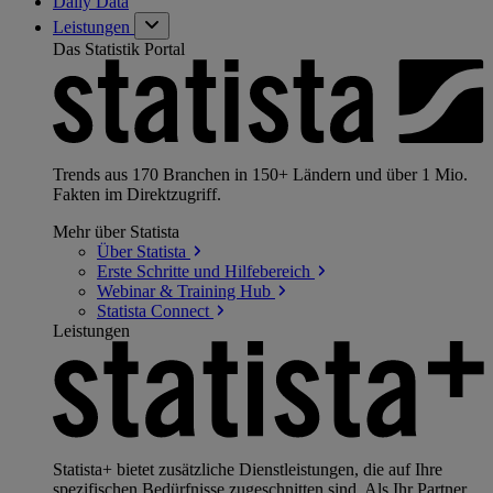
Daily Data
Leistungen
Das Statistik Portal
Trends aus 170 Branchen in 150+ Ländern und über 1 Mio.
Fakten im Direktzugriff.
Mehr über Statista
Über
Statista
Erste Schritte und
Hilfebereich
Webinar & Training
Hub
Statista
Connect
Leistungen
Statista+ bietet zusätzliche Dienstleistungen, die auf Ihre
spezifischen Bedürfnisse zugeschnitten sind. Als Ihr Partner