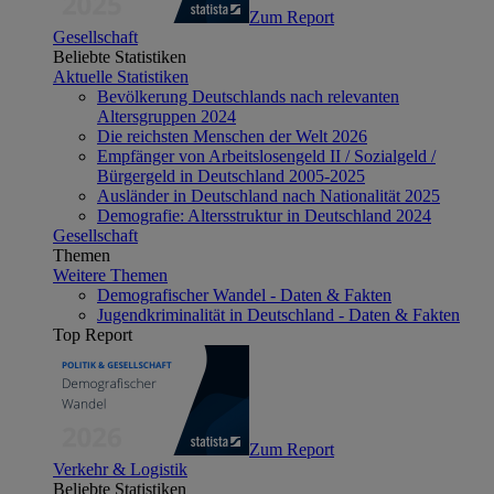
Zum Report
Gesellschaft
Beliebte Statistiken
Aktuelle Statistiken
Bevölkerung Deutschlands nach relevanten
Altersgruppen 2024
Die reichsten Menschen der Welt 2026
Empfänger von Arbeitslosengeld II / Sozialgeld /
Bürgergeld in Deutschland 2005-2025
Ausländer in Deutschland nach Nationalität 2025
Demografie: Altersstruktur in Deutschland 2024
Gesellschaft
Themen
Weitere Themen
Demografischer Wandel - Daten & Fakten
Jugendkriminalität in Deutschland - Daten & Fakten
Top Report
Zum Report
Verkehr & Logistik
Beliebte Statistiken