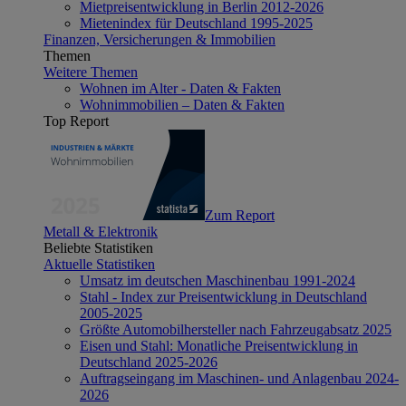
Mietpreisentwicklung in Berlin 2012-2026
Mietenindex für Deutschland 1995-2025
Finanzen, Versicherungen & Immobilien
Themen
Weitere Themen
Wohnen im Alter - Daten & Fakten
Wohnimmobilien – Daten & Fakten
Top Report
Zum Report
Metall & Elektronik
Beliebte Statistiken
Aktuelle Statistiken
Umsatz im deutschen Maschinenbau 1991-2024
Stahl - Index zur Preisentwicklung in Deutschland
2005-2025
Größte Automobilhersteller nach Fahrzeugabsatz 2025
Eisen und Stahl: Monatliche Preisentwicklung in
Deutschland 2025-2026
Auftragseingang im Maschinen- und Anlagenbau 2024-
2026