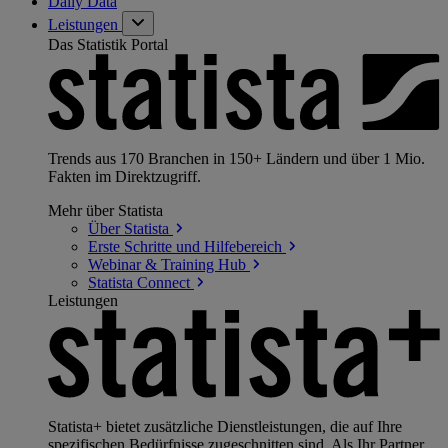
Daily Data
Leistungen
Das Statistik Portal
Trends aus 170 Branchen in 150+ Ländern und über 1 Mio.
Fakten im Direktzugriff.
Mehr über Statista
Über
Statista
Erste Schritte und
Hilfebereich
Webinar & Training
Hub
Statista
Connect
Leistungen
Statista+ bietet zusätzliche Dienstleistungen, die auf Ihre
spezifischen Bedürfnisse zugeschnitten sind. Als Ihr Partner