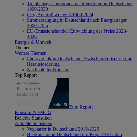
Treibhausgasemissionen nach Sektoren in Deutschland
1990-2030
CO₂-Ausstoß weltweit 1960-2024
Stromerzeugung in Deutschland nach Energieträger
2000-2025
EU-Emissionshandel: Entwicklung der Preise 2023-
2026
Energie & Umwelt
Themen
Weitere Themen
Photovoltaik in Deutschland: Zwischen Fortschritt und
Herausforderung
Nachhaltiger Konsum
Top Report
Zum Report
Konsum & FMCG
Beliebte Statistiken
Aktuelle Statistiken
Vegetarier in Deutschland 2015-2025
Bierkonsum in Deutschland pro Kopf 1950-2025