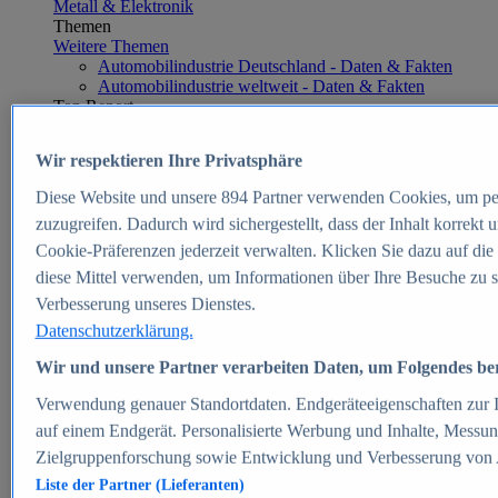
Metall & Elektronik
Themen
Weitere Themen
Automobilindustrie Deutschland - Daten & Fakten
Automobilindustrie weltweit - Daten & Fakten
Top Report
Wir respektieren Ihre Privatsphäre
Diese Website und unsere
894
Partner verwenden Cookies, um pe
Zum Report
zuzugreifen. Dadurch wird sichergestellt, dass der Inhalt korrekt
E-commerce
Cookie-Präferenzen jederzeit verwalten. Klicken Sie dazu auf die
Beliebte Statistiken
diese Mittel verwenden, um Informationen über Ihre Besuche zu s
Aktuelle Statistiken
E-Commerce - Entwicklung des Umsatzes in
Verbesserung unseres Dienstes.
Deutschland 1999-2025
Datenschutzerklärung.
Umsatz von Amazon in Deutschland und weltweit
2010-2025
Wir und unsere Partner verarbeiten Daten, um Folgendes bere
B2C-E-Commerce: Top-50 Online Shops in
Deutschland 2024
Verwendung genauer Standortdaten. Endgeräteeigenschaften zur Id
Marktanteile von Online-Zahlungsverfahren in
auf einem Endgerät. Personalisierte Werbung und Inhalte, Messu
Deutschland 2024
Zielgruppenforschung sowie Entwicklung und Verbesserung von
Umsatzstarke Warengruppen im Online-Handel in
Deutschland 2023-2025
Liste der Partner (Lieferanten)