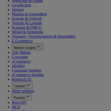
Wirtschaft & Politik
Gesellschaft
Internet
Pharma & Gesundheit
Energie & Umwelt
Verkehr & Logistik
Konsum & FMCG
Metall & Elektronik
Finanzen, Versicherungen & Immobilien
E-Commerce
Market Insights
Alle Märkte
Consumer
eCommerce
Mobility
Consumer Insights
eCommerce Insights
Research AI
Connect
Mehr erfahren
Produkt
Rest API
MCP