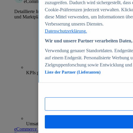
eCommerce Insights
zuzugreifen. Dadurch wird sichergestellt, dass 
Cookie-Präferenzen jederzeit verwalten. Klick
Detaillierte Informationen zu mehr als 39.000 Online-Shops
und Marktplätzen
diese Mittel verwenden, um Informationen über
Verbesserung unseres Dienstes.
Datenschutzerklärung.
Wir und unsere Partner verarbeiten Daten, 
Verwendung genauer Standortdaten. Endgeräteei
auf einem Endgerät. Personalisierte Werbung 
Zielgruppenforschung sowie Entwicklung und
70+
KPIs pro Shop
Liste der Partner (Lieferanten)
Umsatzanalysen und -prognosen
eCommerce Insights entdecken