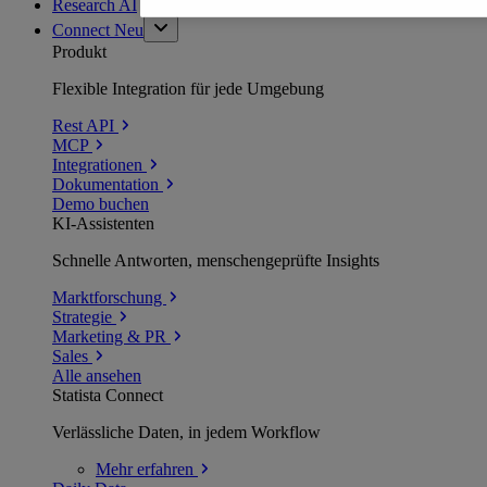
Research AI
Connect
Neu
Produkt
Flexible Integration für jede Umgebung
Rest API
MCP
Integrationen
Dokumentation
Demo buchen
KI-Assistenten
Schnelle Antworten, menschengeprüfte Insights
Marktforschung
Strategie
Marketing & PR
Sales
Alle ansehen
Statista Connect
Verlässliche Daten, in jedem Workflow
Mehr
erfahren