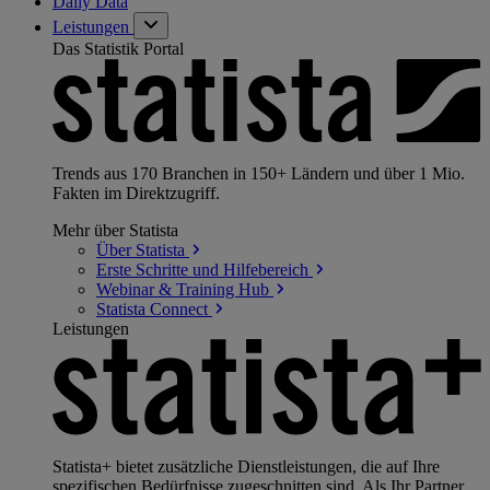
Daily Data
Leistungen
Das Statistik Portal
Trends aus 170 Branchen in 150+ Ländern und über 1 Mio.
Fakten im Direktzugriff.
Mehr über Statista
Über
Statista
Erste Schritte und
Hilfebereich
Webinar & Training
Hub
Statista
Connect
Leistungen
Statista+ bietet zusätzliche Dienstleistungen, die auf Ihre
spezifischen Bedürfnisse zugeschnitten sind. Als Ihr Partner