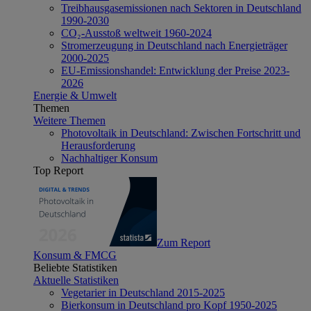
Treibhausgasemissionen nach Sektoren in Deutschland
1990-2030
CO₂-Ausstoß weltweit 1960-2024
Stromerzeugung in Deutschland nach Energieträger
2000-2025
EU-Emissionshandel: Entwicklung der Preise 2023-
2026
Energie & Umwelt
Themen
Weitere Themen
Photovoltaik in Deutschland: Zwischen Fortschritt und
Herausforderung
Nachhaltiger Konsum
Top Report
Zum Report
Konsum & FMCG
Beliebte Statistiken
Aktuelle Statistiken
Vegetarier in Deutschland 2015-2025
Bierkonsum in Deutschland pro Kopf 1950-2025