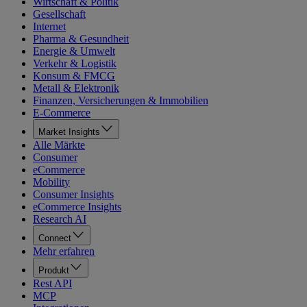
Wirtschaft & Politik
Gesellschaft
Internet
Pharma & Gesundheit
Energie & Umwelt
Verkehr & Logistik
Konsum & FMCG
Metall & Elektronik
Finanzen, Versicherungen & Immobilien
E-Commerce
Market Insights
Alle Märkte
Consumer
eCommerce
Mobility
Consumer Insights
eCommerce Insights
Research AI
Connect
Mehr erfahren
Produkt
Rest API
MCP