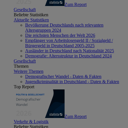
Zum Report
Gesellschaft
Beliebte Statistiken
Aktuelle Statistiken
Bevölkerung Deutschlands nach relevanten
Altersgruppen 2024
Die reichsten Menschen der Welt 2026
Empfänger von Arbeitslosengeld II / Sozialgeld /
Bürgergeld in Deutschland 2005-2025
Ausländer in Deutschland nach Nationalität 2025
Demografie: Altersstruktur in Deutschland 2024
Gesellschaft
Themen
Weitere Themen
Demografischer Wandel - Daten & Fakten
Jugendkriminalität in Deutschland - Daten & Fakten
Top Report
Zum Report
Verkehr & Logistik
Beliebte Statistiken