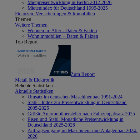
Mietpreisentwicklung in Berlin 2012-2026
Mietenindex für Deutschland 1995-2025
Finanzen, Versicherungen & Immobilien
Themen
Weitere Themen
Wohnen im Alter - Daten & Fakten
Wohnimmobilien – Daten & Fakten
Top Report
Zum Report
Metall & Elektronik
Beliebte Statistiken
Aktuelle Statistiken
Umsatz im deutschen Maschinenbau 1991-2024
Stahl - Index zur Preisentwicklung in Deutschland
2005-2025
Größte Automobilhersteller nach Fahrzeugabsatz 2025
Eisen und Stahl: Monatliche Preisentwicklung in
Deutschland 2025-2026
Auftragseingang im Maschinen- und Anlagenbau 2024-
2026