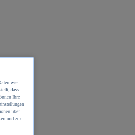
Daten wie
ellt, dass
können Ihre
einstellungen
ionen über
ken und zur