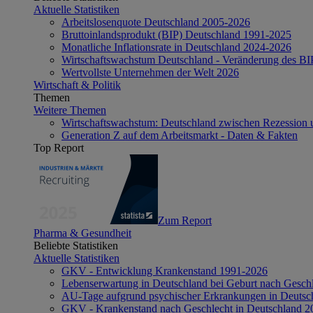
Aktuelle Statistiken
Arbeitslosenquote Deutschland 2005-2026
Bruttoinlandsprodukt (BIP) Deutschland 1991-2025
Monatliche Inflationsrate in Deutschland 2024-2026
Wirtschaftswachstum Deutschland - Veränderung des B
Wertvollste Unternehmen der Welt 2026
Wirtschaft & Politik
Themen
Weitere Themen
Wirtschaftswachstum: Deutschland zwischen Rezession 
Generation Z auf dem Arbeitsmarkt - Daten & Fakten
Top Report
Zum Report
Pharma & Gesundheit
Beliebte Statistiken
Aktuelle Statistiken
GKV - Entwicklung Krankenstand 1991-2026
Lebenserwartung in Deutschland bei Geburt nach Gesch
AU-Tage aufgrund psychischer Erkrankungen in Deutsc
GKV - Krankenstand nach Geschlecht in Deutschland 