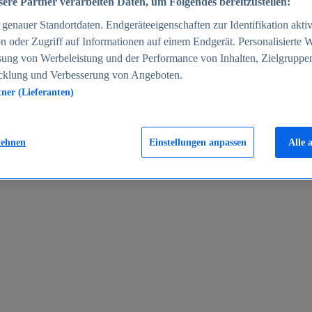
ere Partner verarbeiten Daten, um Folgendes bereitzustellen:
enauer Standortdaten. Endgeräteeigenschaften zur Identifikation aktiv
n oder Zugriff auf Informationen auf einem Endgerät. Personalisierte
sung von Werbeleistung und der Performance von Inhalten, Zielgruppe
cklung und Verbesserung von Angeboten.
tner (Lieferanten)
en 2024
lehnen
Einstellungen anpassen
Alle 
rgeld in Deutschland 2005-2025