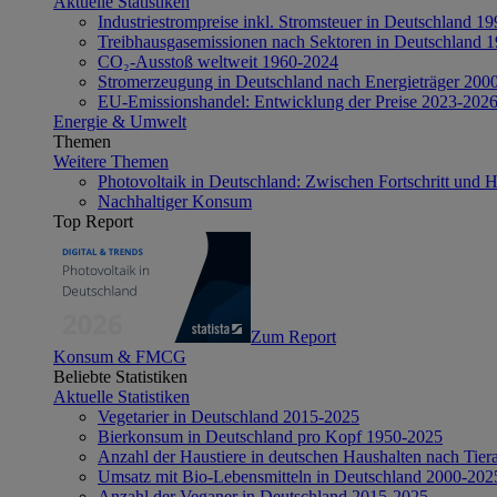
Aktuelle Statistiken
Industriestrompreise inkl. Stromsteuer in Deutschland 1
Treibhausgasemissionen nach Sektoren in Deutschland 
CO₂-Ausstoß weltweit 1960-2024
Stromerzeugung in Deutschland nach Energieträger 200
EU-Emissionshandel: Entwicklung der Preise 2023-202
Energie & Umwelt
Themen
Weitere Themen
Photovoltaik in Deutschland: Zwischen Fortschritt und 
Nachhaltiger Konsum
Top Report
Zum Report
Konsum & FMCG
Beliebte Statistiken
Aktuelle Statistiken
Vegetarier in Deutschland 2015-2025
Bierkonsum in Deutschland pro Kopf 1950-2025
Anzahl der Haustiere in deutschen Haushalten nach Tier
Umsatz mit Bio-Lebensmitteln in Deutschland 2000-202
Anzahl der Veganer in Deutschland 2015-2025