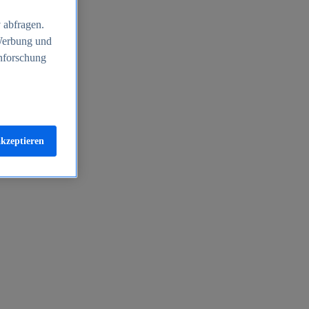
 abfragen.
 Werbung und
nforschung
akzeptieren