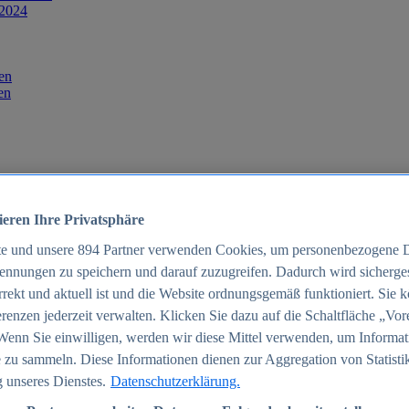
 2024
en
en
ieren Ihre Privatsphäre
te und unsere
894
Partner verwenden Cookies, um personenbezogene 
ennungen zu speichern und darauf zuzugreifen. Dadurch wird sichergest
orrekt und aktuell ist und die Website ordnungsgemäß funktioniert. Sie 
025
renzen jederzeit verwalten. Klicken Sie dazu auf die Schaltfläche „Vor
schland 2025
Wenn Sie einwilligen, werden wir diese Mittel verwenden, um Informat
 zu sammeln. Diese Informationen dienen zur Aggregation von Statisti
 unseres Dienstes.
Datenschutzerklärung.