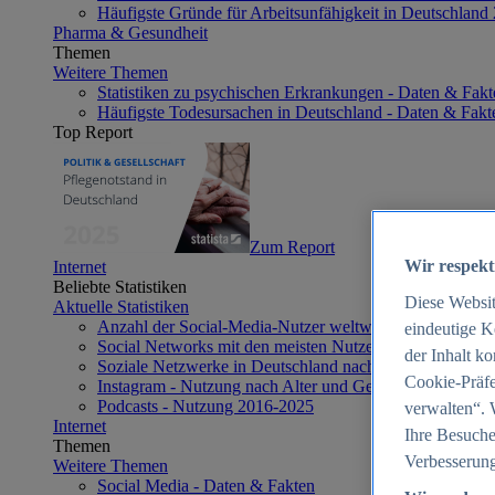
Häufigste Gründe für Arbeitsunfähigkeit in Deutschland
Pharma & Gesundheit
Themen
Weitere Themen
Statistiken zu psychischen Erkrankungen - Daten & Fakt
Häufigste Todesursachen in Deutschland - Daten & Fakt
Top Report
Zum Report
Wir respekt
Internet
Beliebte Statistiken
Diese Websi
Aktuelle Statistiken
Anzahl der Social-Media-Nutzer weltweit 2012-2025
eindeutige K
Social Networks mit den meisten Nutzern weltweit 2025
der Inhalt k
Soziale Netzwerke in Deutschland nach Generationen 2
Cookie-Präfe
Instagram - Nutzung nach Alter und Geschlecht in Deut
Podcasts - Nutzung 2016-2025
verwalten“. 
Internet
Ihre Besuche
Themen
Verbesserung
Weitere Themen
Social Media - Daten & Fakten