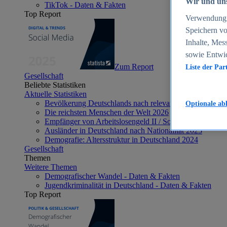
Wir und uns
TikTok - Daten & Fakten
Top Report
Verwendung g
Speichern vo
Inhalte, Mes
sowie Entwi
Zum Report
Liste der Par
Gesellschaft
Beliebte Statistiken
Aktuelle Statistiken
Bevölkerung Deutschlands nach relevanten Altersgrupp
Optionale ab
Die reichsten Menschen der Welt 2026
Empfänger von Arbeitslosengeld II / Sozialgeld / Bürge
Ausländer in Deutschland nach Nationalität 2025
Demografie: Altersstruktur in Deutschland 2024
Gesellschaft
Themen
Weitere Themen
Demografischer Wandel - Daten & Fakten
Jugendkriminalität in Deutschland - Daten & Fakten
Top Report