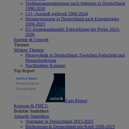
Treibhausgasemissionen nach Sektoren in Deutschland
1990-2030
CO₂-Ausstoß weltweit 1960-2024
Stromerzeugung in Deutschland nach Energieträger
2000-2025
EU-Emissionshandel: Entwicklung der Preise 2023-
2026
Energie & Umwelt
Themen
Weitere Themen
Photovoltaik in Deutschland: Zwischen Fortschritt und
Herausforderung
Nachhaltiger Konsum
Top Report
Zum Report
Konsum & FMCG
Beliebte Statistiken
Aktuelle Statistiken
Vegetarier in Deutschland 2015-2025
Bierkonsum in Deutschland pro Kopf 1950-2025