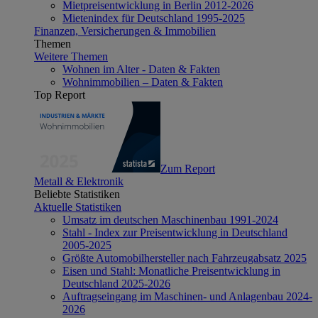
Mietpreisentwicklung in Berlin 2012-2026
Mietenindex für Deutschland 1995-2025
Finanzen, Versicherungen & Immobilien
Themen
Weitere Themen
Wohnen im Alter - Daten & Fakten
Wohnimmobilien – Daten & Fakten
Top Report
Zum Report
Metall & Elektronik
Beliebte Statistiken
Aktuelle Statistiken
Umsatz im deutschen Maschinenbau 1991-2024
Stahl - Index zur Preisentwicklung in Deutschland
2005-2025
Größte Automobilhersteller nach Fahrzeugabsatz 2025
Eisen und Stahl: Monatliche Preisentwicklung in
Deutschland 2025-2026
Auftragseingang im Maschinen- und Anlagenbau 2024-
2026