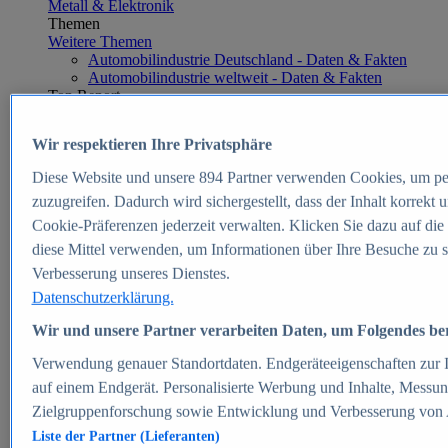
Metall & Elektronik
Themen
Weitere Themen
Automobilindustrie Deutschland - Daten & Fakten
Automobilindustrie weltweit - Daten & Fakten
Top Report
Wir respektieren Ihre Privatsphäre
Diese Website und unsere
894
Partner verwenden Cookies, um pe
Zum Report
zuzugreifen. Dadurch wird sichergestellt, dass der Inhalt korrekt
E-commerce
Cookie-Präferenzen jederzeit verwalten. Klicken Sie dazu auf die
Beliebte Statistiken
diese Mittel verwenden, um Informationen über Ihre Besuche zu s
Aktuelle Statistiken
E-Commerce - Entwicklung des Umsatzes in
Verbesserung unseres Dienstes.
Deutschland 1999-2025
Datenschutzerklärung.
Umsatz von Amazon in Deutschland und weltweit
2010-2025
Wir und unsere Partner verarbeiten Daten, um Folgendes bere
B2C-E-Commerce: Top-50 Online Shops in
Deutschland 2024
Verwendung genauer Standortdaten. Endgeräteeigenschaften zur Id
Marktanteile von Online-Zahlungsverfahren in
auf einem Endgerät. Personalisierte Werbung und Inhalte, Messu
Deutschland 2024
Zielgruppenforschung sowie Entwicklung und Verbesserung von
Umsatzstarke Warengruppen im Online-Handel in
Deutschland 2023-2025
Liste der Partner (Lieferanten)