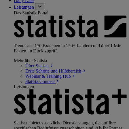
Daily Data
Leistungen
Das Statistik Portal
Trends aus 170 Branchen in 150+ Ländern und über 1 Mio.
Fakten im Direktzugriff.
Mehr über Statista
Über
Statista
Erste Schritte und
Hilfebereich
Webinar & Training
Hub
Statista
Connect
Leistungen
Statista+ bietet zusätzliche Dienstleistungen, die auf Ihre
spezifischen Bedürfnisse zugeschnitten sind. Als Ihr Partner