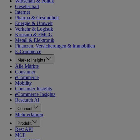
Wirtschaft & Politik
Gesellschaft
Internet
Pharma & Gesundheit
Energie & Umwelt
Verkehr & Logistik
Konsum & FMCG
Metall & Elektronik
Finanzen, Versicherungen & Immobilien
E-Commerce
Market Insights
Alle Märkte
Consumer
eCommerce
Mobility
Consumer Insights
eCommerce Insights
Research AI
Connect
Mehr erfahren
Produkt
Rest API
MCP