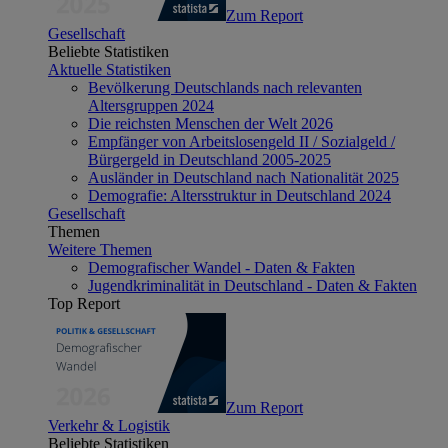
Zum Report
Gesellschaft
Beliebte Statistiken
Aktuelle Statistiken
Bevölkerung Deutschlands nach relevanten
Altersgruppen 2024
Die reichsten Menschen der Welt 2026
Empfänger von Arbeitslosengeld II / Sozialgeld /
Bürgergeld in Deutschland 2005-2025
Ausländer in Deutschland nach Nationalität 2025
Demografie: Altersstruktur in Deutschland 2024
Gesellschaft
Themen
Weitere Themen
Demografischer Wandel - Daten & Fakten
Jugendkriminalität in Deutschland - Daten & Fakten
Top Report
Zum Report
Verkehr & Logistik
Beliebte Statistiken