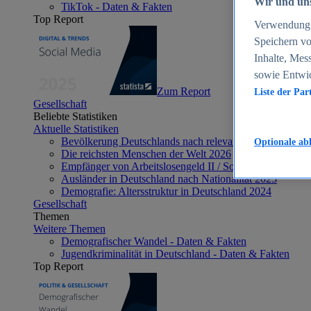
Wir und uns
TikTok - Daten & Fakten
Top Report
Verwendung g
Speichern vo
Inhalte, Mes
sowie Entwi
Zum Report
Liste der Par
Gesellschaft
Beliebte Statistiken
Aktuelle Statistiken
Bevölkerung Deutschlands nach relevanten Altersgrupp
Optionale ab
Die reichsten Menschen der Welt 2026
Empfänger von Arbeitslosengeld II / Sozialgeld / Bürge
Ausländer in Deutschland nach Nationalität 2025
Demografie: Altersstruktur in Deutschland 2024
Gesellschaft
Themen
Weitere Themen
Demografischer Wandel - Daten & Fakten
Jugendkriminalität in Deutschland - Daten & Fakten
Top Report