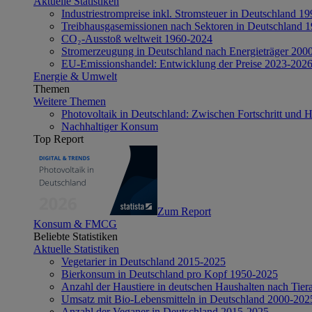
Aktuelle Statistiken
Industriestrompreise inkl. Stromsteuer in Deutschland 1
Treibhausgasemissionen nach Sektoren in Deutschland 
CO₂-Ausstoß weltweit 1960-2024
Stromerzeugung in Deutschland nach Energieträger 200
EU-Emissionshandel: Entwicklung der Preise 2023-202
Energie & Umwelt
Themen
Weitere Themen
Photovoltaik in Deutschland: Zwischen Fortschritt und 
Nachhaltiger Konsum
Top Report
Zum Report
Konsum & FMCG
Beliebte Statistiken
Aktuelle Statistiken
Vegetarier in Deutschland 2015-2025
Bierkonsum in Deutschland pro Kopf 1950-2025
Anzahl der Haustiere in deutschen Haushalten nach Tier
Umsatz mit Bio-Lebensmitteln in Deutschland 2000-202
Anzahl der Veganer in Deutschland 2015-2025