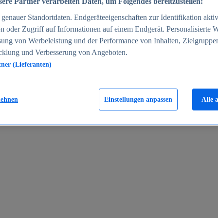
ere Partner verarbeiten Daten, um Folgendes bereitzustellen:
enauer Standortdaten. Endgeräteeigenschaften zur Identifikation aktiv
n oder Zugriff auf Informationen auf einem Endgerät. Personalisierte
sung von Werbeleistung und der Performance von Inhalten, Zielgruppe
cklung und Verbesserung von Angeboten.
tner (Lieferanten)
en 2024
lehnen
Einstellungen anpassen
Alle 
rgeld in Deutschland 2005-2025