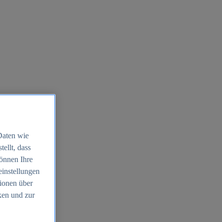
Daten wie
ellt, dass
können Ihre
einstellungen
ionen über
ken und zur