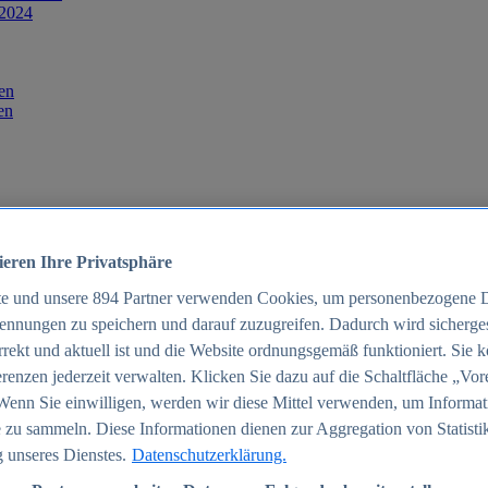
 2024
en
en
ieren Ihre Privatsphäre
te und unsere
894
Partner verwenden Cookies, um personenbezogene 
ennungen zu speichern und darauf zuzugreifen. Dadurch wird sichergest
orrekt und aktuell ist und die Website ordnungsgemäß funktioniert. Sie 
025
renzen jederzeit verwalten. Klicken Sie dazu auf die Schaltfläche „Vor
schland 2025
Wenn Sie einwilligen, werden wir diese Mittel verwenden, um Informat
 zu sammeln. Diese Informationen dienen zur Aggregation von Statisti
 unseres Dienstes.
Datenschutzerklärung.