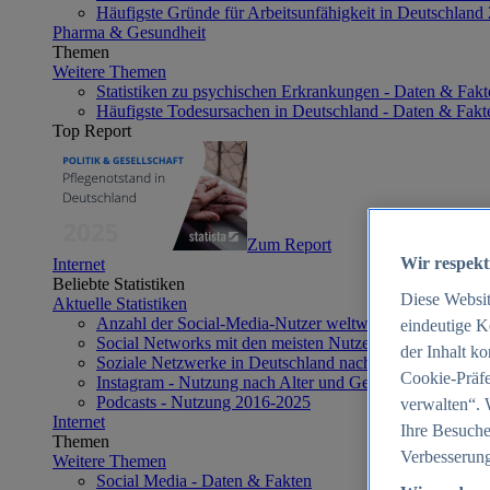
Häufigste Gründe für Arbeitsunfähigkeit in Deutschland
Pharma & Gesundheit
Themen
Weitere Themen
Statistiken zu psychischen Erkrankungen - Daten & Fakt
Häufigste Todesursachen in Deutschland - Daten & Fakt
Top Report
Zum Report
Wir respekt
Internet
Beliebte Statistiken
Diese Websi
Aktuelle Statistiken
Anzahl der Social-Media-Nutzer weltweit 2012-2025
eindeutige K
Social Networks mit den meisten Nutzern weltweit 2025
der Inhalt k
Soziale Netzwerke in Deutschland nach Generationen 2
Cookie-Präfe
Instagram - Nutzung nach Alter und Geschlecht in Deut
Podcasts - Nutzung 2016-2025
verwalten“. 
Internet
Ihre Besuche
Themen
Verbesserung
Weitere Themen
Social Media - Daten & Fakten