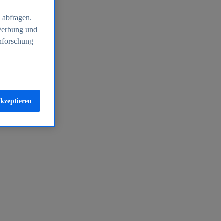
 abfragen.
 Werbung und
nforschung
akzeptieren