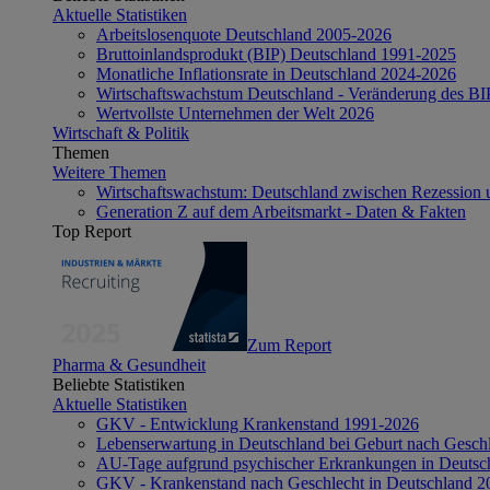
Aktuelle Statistiken
Arbeitslosenquote Deutschland 2005-2026
Bruttoinlandsprodukt (BIP) Deutschland 1991-2025
Monatliche Inflationsrate in Deutschland 2024-2026
Wirtschaftswachstum Deutschland - Veränderung des B
Wertvollste Unternehmen der Welt 2026
Wirtschaft & Politik
Themen
Weitere Themen
Wirtschaftswachstum: Deutschland zwischen Rezession 
Generation Z auf dem Arbeitsmarkt - Daten & Fakten
Top Report
Zum Report
Pharma & Gesundheit
Beliebte Statistiken
Aktuelle Statistiken
GKV - Entwicklung Krankenstand 1991-2026
Lebenserwartung in Deutschland bei Geburt nach Gesch
AU-Tage aufgrund psychischer Erkrankungen in Deutsc
GKV - Krankenstand nach Geschlecht in Deutschland 