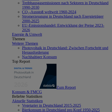
Treibhausgasemissionen nach Sektoren in Deutschland
1990-2030
CO₂-Ausstoß weltweit 1960-2024
Stromerzeugung in Deutschland nach Energieträger
2000-2025
EU-Emissionshandel: Entwicklung der Preise 2023-
2026
Energie & Umwelt
Themen
Weitere Themen
Photovoltaik in Deutschland: Zwischen Fortschritt und
Herausforderung
Nachhaltiger Konsum
Top Report
Zum Report
Konsum & FMCG
Beliebte Statistiken
Aktuelle Statistiken
Vegetarier in Deutschland 2015-2025
Bierkonsum in Deutschland pro Kopf 1950-2025