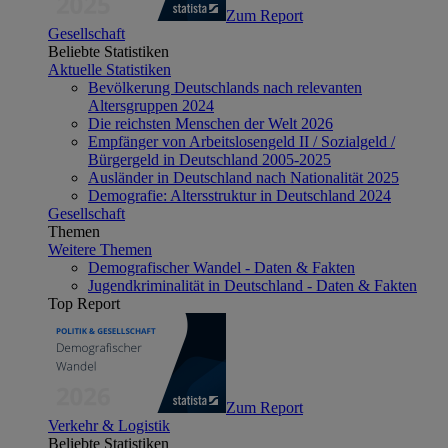
Zum Report
Gesellschaft
Beliebte Statistiken
Aktuelle Statistiken
Bevölkerung Deutschlands nach relevanten
Altersgruppen 2024
Die reichsten Menschen der Welt 2026
Empfänger von Arbeitslosengeld II / Sozialgeld /
Bürgergeld in Deutschland 2005-2025
Ausländer in Deutschland nach Nationalität 2025
Demografie: Altersstruktur in Deutschland 2024
Gesellschaft
Themen
Weitere Themen
Demografischer Wandel - Daten & Fakten
Jugendkriminalität in Deutschland - Daten & Fakten
Top Report
Zum Report
Verkehr & Logistik
Beliebte Statistiken