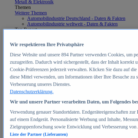
Metall & Elektronik
Themen
Weitere Themen
Automobilindustrie Deutschland - Daten & Fakten
Automobilindustrie weltweit - Daten & Fakten
Top Report
Wir respektieren Ihre Privatsphäre
Diese Website und unsere
894
Partner verwenden Cookies, um pe
Zum Report
zuzugreifen. Dadurch wird sichergestellt, dass der Inhalt korrekt
E-commerce
Cookie-Präferenzen jederzeit verwalten. Klicken Sie dazu auf die
Beliebte Statistiken
diese Mittel verwenden, um Informationen über Ihre Besuche zu s
Aktuelle Statistiken
E-Commerce - Entwicklung des Umsatzes in
Verbesserung unseres Dienstes.
Deutschland 1999-2025
Datenschutzerklärung.
Umsatz von Amazon in Deutschland und weltweit
2010-2025
Wir und unsere Partner verarbeiten Daten, um Folgendes bere
B2C-E-Commerce: Top-50 Online Shops in
Deutschland 2024
Verwendung genauer Standortdaten. Endgeräteeigenschaften zur Id
Marktanteile von Online-Zahlungsverfahren in
auf einem Endgerät. Personalisierte Werbung und Inhalte, Messu
Deutschland 2024
Zielgruppenforschung sowie Entwicklung und Verbesserung von
Umsatzstarke Warengruppen im Online-Handel in
Deutschland 2023-2025
Liste der Partner (Lieferanten)