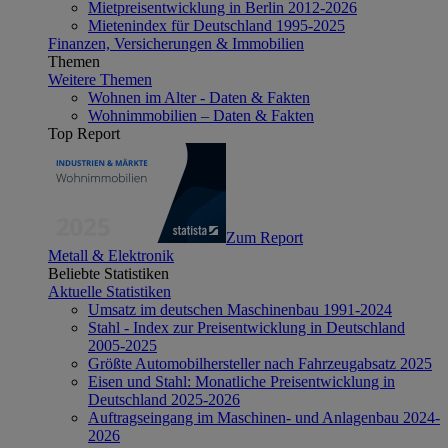
Mietpreisentwicklung in Berlin 2012-2026
Mietenindex für Deutschland 1995-2025
Finanzen, Versicherungen & Immobilien
Themen
Weitere Themen
Wohnen im Alter - Daten & Fakten
Wohnimmobilien – Daten & Fakten
Top Report
Zum Report
Metall & Elektronik
Beliebte Statistiken
Aktuelle Statistiken
Umsatz im deutschen Maschinenbau 1991-2024
Stahl - Index zur Preisentwicklung in Deutschland
2005-2025
Größte Automobilhersteller nach Fahrzeugabsatz 2025
Eisen und Stahl: Monatliche Preisentwicklung in
Deutschland 2025-2026
Auftragseingang im Maschinen- und Anlagenbau 2024-
2026