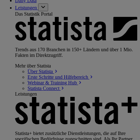
Daily Data
Leistungen
Das Statistik Portal
Trends aus 170 Branchen in 150+ Ländern und über 1 Mio.
Fakten im Direktzugriff.
Mehr über Statista
Über
Statista
Erste Schritte und
Hilfebereich
Webinar & Training
Hub
Statista
Connect
Leistungen
Statista+ bietet zusätzliche Dienstleistungen, die auf Ihre
spezifischen Bedürfnisse zugeschnitten sind. Als Ihr Partner