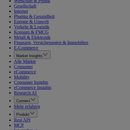
Wirtschaft & Politik
Gesellschaft
Internet
Pharma & Gesundheit
Energie & Umwelt
Verkehr & Logistik
Konsum & FMCG
Metall & Elektronik
Finanzen, Versicherungen & Immobilien
E-Commerce
Market Insights
Alle Märkte
Consumer
eCommerce
Mobility
Consumer Insights
eCommerce Insights
Research AI
Connect
Mehr erfahren
Produkt
Rest API
MCP