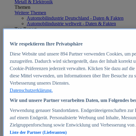
Metall & Elektronik
Themen
Weitere Themen
Automobilindustrie Deutschland - Daten & Fakten
Automobilindustrie weltweit - Daten & Fakten
Top Report
Wir respektieren Ihre Privatsphäre
Diese Website und unsere
894
Partner verwenden Cookies, um pe
Zum Report
zuzugreifen. Dadurch wird sichergestellt, dass der Inhalt korrekt
E-commerce
Cookie-Präferenzen jederzeit verwalten. Klicken Sie dazu auf die
Beliebte Statistiken
diese Mittel verwenden, um Informationen über Ihre Besuche zu s
Aktuelle Statistiken
E-Commerce - Entwicklung des Umsatzes in
Verbesserung unseres Dienstes.
Deutschland 1999-2025
Datenschutzerklärung.
Umsatz von Amazon in Deutschland und weltweit
2010-2025
Wir und unsere Partner verarbeiten Daten, um Folgendes bere
B2C-E-Commerce: Top-50 Online Shops in
Deutschland 2024
Verwendung genauer Standortdaten. Endgeräteeigenschaften zur Id
Marktanteile von Online-Zahlungsverfahren in
auf einem Endgerät. Personalisierte Werbung und Inhalte, Messu
Deutschland 2024
Zielgruppenforschung sowie Entwicklung und Verbesserung von
Umsatzstarke Warengruppen im Online-Handel in
Deutschland 2023-2025
Liste der Partner (Lieferanten)