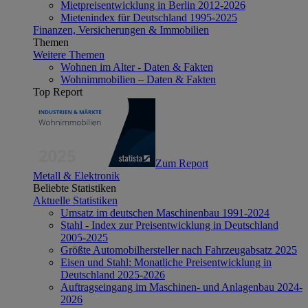
Mietpreisentwicklung in Berlin 2012-2026
Mietenindex für Deutschland 1995-2025
Finanzen, Versicherungen & Immobilien
Themen
Weitere Themen
Wohnen im Alter - Daten & Fakten
Wohnimmobilien – Daten & Fakten
Top Report
Zum Report
Metall & Elektronik
Beliebte Statistiken
Aktuelle Statistiken
Umsatz im deutschen Maschinenbau 1991-2024
Stahl - Index zur Preisentwicklung in Deutschland
2005-2025
Größte Automobilhersteller nach Fahrzeugabsatz 2025
Eisen und Stahl: Monatliche Preisentwicklung in
Deutschland 2025-2026
Auftragseingang im Maschinen- und Anlagenbau 2024-
2026