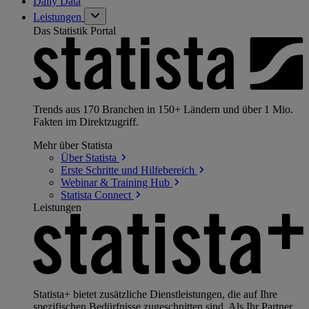
Daily Data
Leistungen
Das Statistik Portal
Trends aus 170 Branchen in 150+ Ländern und über 1 Mio.
Fakten im Direktzugriff.
Mehr über Statista
Über
Statista
Erste Schritte und
Hilfebereich
Webinar & Training
Hub
Statista
Connect
Leistungen
Statista+ bietet zusätzliche Dienstleistungen, die auf Ihre
spezifischen Bedürfnisse zugeschnitten sind. Als Ihr Partner