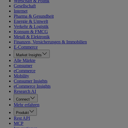
Wirtschaft & Politik
Gesellschaft
Internet
Pharma & Gesundheit
Energie & Umwelt
Verkehr & Logistik
Konsum & FMCG
Metall & Elektronik
Finanzen, Versicherungen & Immobilien
E-Commerce
Market Insights
Alle Märkte
Consumer
eCommerce
Mobility
Consumer Insights
eCommerce Insights
Research AI
Connect
Mehr erfahren
Produkt
Rest API
MCP