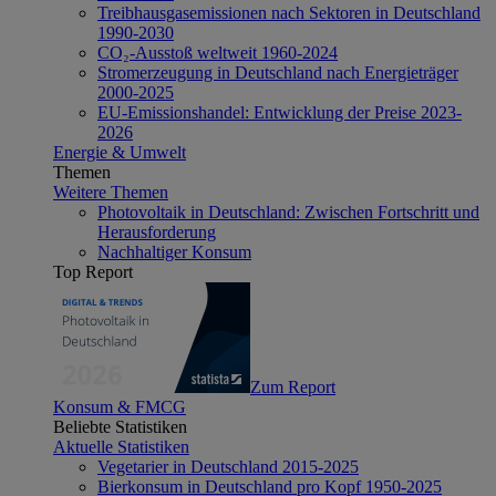
Treibhausgasemissionen nach Sektoren in Deutschland
1990-2030
CO₂-Ausstoß weltweit 1960-2024
Stromerzeugung in Deutschland nach Energieträger
2000-2025
EU-Emissionshandel: Entwicklung der Preise 2023-
2026
Energie & Umwelt
Themen
Weitere Themen
Photovoltaik in Deutschland: Zwischen Fortschritt und
Herausforderung
Nachhaltiger Konsum
Top Report
Zum Report
Konsum & FMCG
Beliebte Statistiken
Aktuelle Statistiken
Vegetarier in Deutschland 2015-2025
Bierkonsum in Deutschland pro Kopf 1950-2025