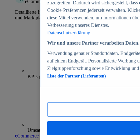
eCommerce Insights
zuzugreifen. Dadurch wird sichergestellt, dass 
Cookie-Präferenzen jederzeit verwalten. Klick
Detaillierte Informationen zu mehr als 39.000 Online-Shops
und Marktplätzen
diese Mittel verwenden, um Informationen über
Verbesserung unseres Dienstes.
Datenschutzerklärung.
Wir und unsere Partner verarbeiten Daten, 
Verwendung genauer Standortdaten. Endgeräteei
auf einem Endgerät. Personalisierte Werbung 
Zielgruppenforschung sowie Entwicklung und
70+
KPIs pro Shop
Liste der Partner (Lieferanten)
Umsatzanalysen und -prognosen
eCommerce Insights entdecken