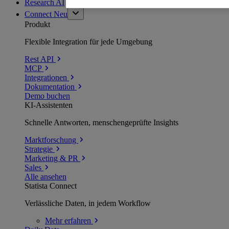
Research AI
Connect
Neu
Produkt
Flexible Integration für jede Umgebung
Rest API
MCP
Integrationen
Dokumentation
Demo buchen
KI-Assistenten
Schnelle Antworten, menschengeprüfte Insights
Marktforschung
Strategie
Marketing & PR
Sales
Alle ansehen
Statista Connect
Verlässliche Daten, in jedem Workflow
Mehr
erfahren