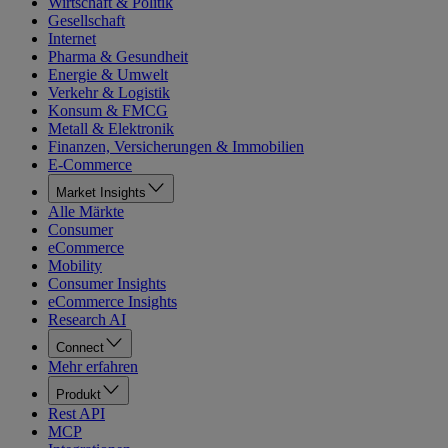
Wirtschaft & Politik
Gesellschaft
Internet
Pharma & Gesundheit
Energie & Umwelt
Verkehr & Logistik
Konsum & FMCG
Metall & Elektronik
Finanzen, Versicherungen & Immobilien
E-Commerce
Market Insights
Alle Märkte
Consumer
eCommerce
Mobility
Consumer Insights
eCommerce Insights
Research AI
Connect
Mehr erfahren
Produkt
Rest API
MCP