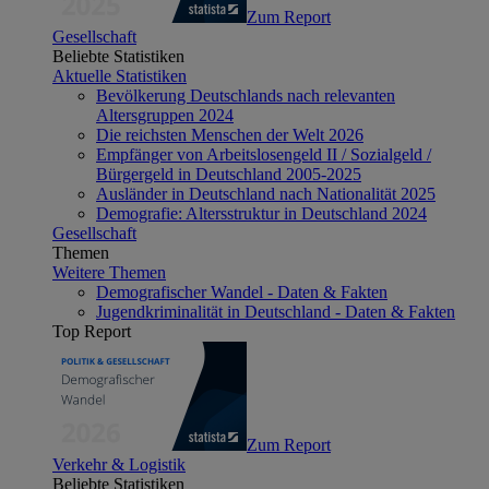
Zum Report
Gesellschaft
Beliebte Statistiken
Aktuelle Statistiken
Bevölkerung Deutschlands nach relevanten
Altersgruppen 2024
Die reichsten Menschen der Welt 2026
Empfänger von Arbeitslosengeld II / Sozialgeld /
Bürgergeld in Deutschland 2005-2025
Ausländer in Deutschland nach Nationalität 2025
Demografie: Altersstruktur in Deutschland 2024
Gesellschaft
Themen
Weitere Themen
Demografischer Wandel - Daten & Fakten
Jugendkriminalität in Deutschland - Daten & Fakten
Top Report
Zum Report
Verkehr & Logistik
Beliebte Statistiken