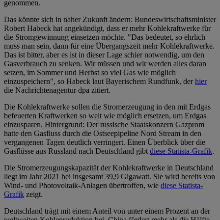
genommen.
Das könnte sich in naher Zukunft ändern: Bundeswirtschaftsminister
Robert Habeck hat angekündigt, dass er mehr Kohlekraftwerke für
die Stromgewinnung einsetzen möchte. "Das bedeutet, so ehrlich
muss man sein, dann für eine Übergangszeit mehr Kohlekraftwerke.
Das ist bitter, aber es ist in dieser Lage schier notwendig, um den
Gasverbrauch zu senken. Wir müssen und wir werden alles daran
setzen, im Sommer und Herbst so viel Gas wie möglich
einzuspeichern", so Habeck laut Bayerischem Rundfunk, der
hier
die Nachrichtenagentur dpa zitiert.
Die Kohlekraftwerke sollen die Stromerzeugung in den mit Erdgas
befeuerten Kraftwerken so weit wie möglich ersetzen, um Erdgas
einzusparen. Hintergrund: Der russische Staatskonzern Gazprom
hatte den Gasfluss durch die Ostseepipeline Nord Stream in den
vergangenen Tagen deutlich verringert. Einen Überblick über die
Gasflüsse aus Russland nach Deutschland gibt
diese Statista-Grafik
.
Die Stromerzeugungskapazität der Kohlekraftwerke in Deutschland
liegt im Jahr 2021 bei insgesamt 39,9 Gigawatt. Sie wird bereits von
Wind- und Photovoltaik-Anlagen übertroffen, wie
diese Statista-
Grafik
zeigt.
Deutschland trägt mit einem Anteil von unter einem Prozent an der
weltweiten Kohleproduktion bei. China fördert mehr als die Hälfte