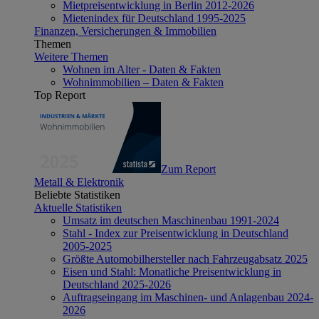
Mietpreisentwicklung in Berlin 2012-2026
Mietenindex für Deutschland 1995-2025
Finanzen, Versicherungen & Immobilien
Themen
Weitere Themen
Wohnen im Alter - Daten & Fakten
Wohnimmobilien – Daten & Fakten
Top Report
Zum Report
Metall & Elektronik
Beliebte Statistiken
Aktuelle Statistiken
Umsatz im deutschen Maschinenbau 1991-2024
Stahl - Index zur Preisentwicklung in Deutschland
2005-2025
Größte Automobilhersteller nach Fahrzeugabsatz 2025
Eisen und Stahl: Monatliche Preisentwicklung in
Deutschland 2025-2026
Auftragseingang im Maschinen- und Anlagenbau 2024-
2026