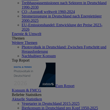
Treibhausgasemissionen nach Sektoren in Deutschland
1990-2030
CO₂-Ausstoß weltweit 1960-2024
Stromerzeugung in Deutschland nach Energieträger
2000-2025
EU-Emissionshandel: Entwicklung der Preise 2023-
2026
Energie & Umwelt
Themen
Weitere Themen
Photovoltaik in Deutschland: Zwischen Fortschritt und
Herausforderung
Nachhaltiger Konsum
Top Report
Zum Report
Konsum & FMCG
Beliebte Statistiken
Aktuelle Statistiken
Vegetarier in Deutschland 2015-2025
Bierkonsum in Deutschland pro Kopf 1950-2025