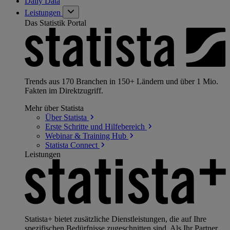
Daily Data
Leistungen
Das Statistik Portal
Trends aus 170 Branchen in 150+ Ländern und über 1 Mio.
Fakten im Direktzugriff.
Mehr über Statista
Über
Statista
Erste Schritte und
Hilfebereich
Webinar & Training
Hub
Statista
Connect
Leistungen
Statista+ bietet zusätzliche Dienstleistungen, die auf Ihre
spezifischen Bedürfnisse zugeschnitten sind. Als Ihr Partner