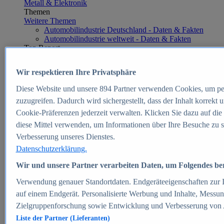
Metall & Elektronik
Themen
Weitere Themen
Automobilindustrie Deutschland - Daten & Fakten
Automobilindustrie weltweit - Daten & Fakten
Top Report
Wir respektieren Ihre Privatsphäre
Diese Website und unsere
894
Partner verwenden Cookies, um pe
Zum Report
zuzugreifen. Dadurch wird sichergestellt, dass der Inhalt korrekt
E-commerce
Cookie-Präferenzen jederzeit verwalten. Klicken Sie dazu auf die
Beliebte Statistiken
diese Mittel verwenden, um Informationen über Ihre Besuche zu s
Aktuelle Statistiken
E-Commerce - Entwicklung des Umsatzes in
Verbesserung unseres Dienstes.
Deutschland 1999-2025
Datenschutzerklärung.
Umsatz von Amazon in Deutschland und weltweit
2010-2025
Wir und unsere Partner verarbeiten Daten, um Folgendes bere
B2C-E-Commerce: Top-50 Online Shops in
Deutschland 2024
Verwendung genauer Standortdaten. Endgeräteeigenschaften zur Id
Marktanteile von Online-Zahlungsverfahren in
auf einem Endgerät. Personalisierte Werbung und Inhalte, Messu
Deutschland 2024
Zielgruppenforschung sowie Entwicklung und Verbesserung von
Umsatzstarke Warengruppen im Online-Handel in
Deutschland 2023-2025
Liste der Partner (Lieferanten)