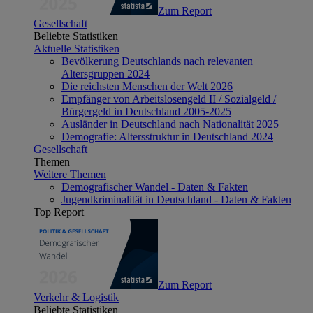
Zum Report
Gesellschaft
Beliebte Statistiken
Aktuelle Statistiken
Bevölkerung Deutschlands nach relevanten
Altersgruppen 2024
Die reichsten Menschen der Welt 2026
Empfänger von Arbeitslosengeld II / Sozialgeld /
Bürgergeld in Deutschland 2005-2025
Ausländer in Deutschland nach Nationalität 2025
Demografie: Altersstruktur in Deutschland 2024
Gesellschaft
Themen
Weitere Themen
Demografischer Wandel - Daten & Fakten
Jugendkriminalität in Deutschland - Daten & Fakten
Top Report
Zum Report
Verkehr & Logistik
Beliebte Statistiken