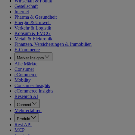
Wirtschaft & Politik
Gesellschaft
Internet
Pharma & Gesundheit
Energie & Umwelt
Verkehr & Logistik
Konsum & FMCG
Metall & Elektronik
Finanzen, Versicherungen & Immobilien
E-Commerce
Market Insights
Alle Märkte
Consumer
eCommerce
Mobility
Consumer Insights
eCommerce Insights
Research AI
Connect
Mehr erfahren
Produkt
Rest API
MCP