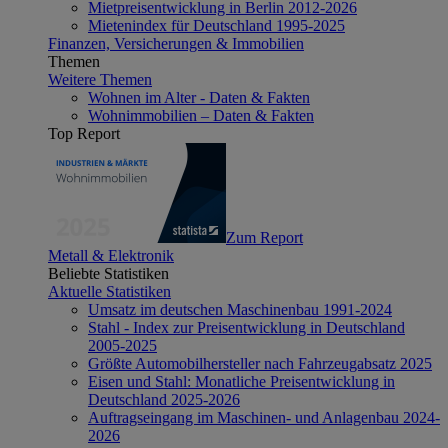
Mietpreisentwicklung in Berlin 2012-2026
Mietenindex für Deutschland 1995-2025
Finanzen, Versicherungen & Immobilien
Themen
Weitere Themen
Wohnen im Alter - Daten & Fakten
Wohnimmobilien – Daten & Fakten
Top Report
Zum Report
Metall & Elektronik
Beliebte Statistiken
Aktuelle Statistiken
Umsatz im deutschen Maschinenbau 1991-2024
Stahl - Index zur Preisentwicklung in Deutschland
2005-2025
Größte Automobilhersteller nach Fahrzeugabsatz 2025
Eisen und Stahl: Monatliche Preisentwicklung in
Deutschland 2025-2026
Auftragseingang im Maschinen- und Anlagenbau 2024-
2026