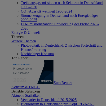
Treibhausgasemissionen nach Sektoren in Deutschland
1990-2030
CO₂-Ausstoß weltweit 1960-2024
Stromerzeugung in Deutschland nach Energieträger
2000-2025
EU-Emissionshandel: Entwicklung der Preise 2023-
2026
Energie & Umwelt
Themen
Weitere Themen
Photovoltaik in Deutschland: Zwischen Fortschritt und
Herausforderung
Nachhaltiger Konsum
Top Report
Zum Report
Konsum & FMCG
Beliebte Statistiken
Aktuelle Statistiken
Vegetarier in Deutschland 2015-2025
Bierkonsum in Deutschland pro Kopf 1950-2025