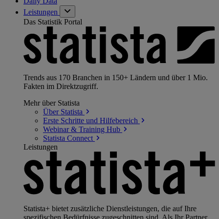
Daily Data
Leistungen
Das Statistik Portal
Trends aus 170 Branchen in 150+ Ländern und über 1 Mio.
Fakten im Direktzugriff.
Mehr über Statista
Über
Statista
Erste Schritte und
Hilfebereich
Webinar & Training
Hub
Statista
Connect
Leistungen
Statista+ bietet zusätzliche Dienstleistungen, die auf Ihre
spezifischen Bedürfnisse zugeschnitten sind. Als Ihr Partner