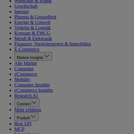
Wirtschaft & Politik
Gesellschaft
Internet
Pharma & Gesundheit
Energie & Umwelt
Verkehr & Logistik
Konsum & FMCG
Metall & Elektronik
Finanzen, Versicherungen & Immobilien
E-Commerce
Market Insights
Alle Märkte
Consumer
eCommerce
Mobility
Consumer Insights
eCommerce Insights
Research AI
Connect
Mehr erfahren
Produkt
Rest API
MCP