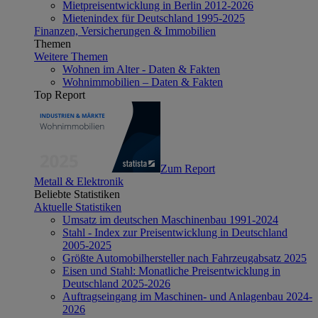
Mietpreisentwicklung in Berlin 2012-2026
Mietenindex für Deutschland 1995-2025
Finanzen, Versicherungen & Immobilien
Themen
Weitere Themen
Wohnen im Alter - Daten & Fakten
Wohnimmobilien – Daten & Fakten
Top Report
Zum Report
Metall & Elektronik
Beliebte Statistiken
Aktuelle Statistiken
Umsatz im deutschen Maschinenbau 1991-2024
Stahl - Index zur Preisentwicklung in Deutschland
2005-2025
Größte Automobilhersteller nach Fahrzeugabsatz 2025
Eisen und Stahl: Monatliche Preisentwicklung in
Deutschland 2025-2026
Auftragseingang im Maschinen- und Anlagenbau 2024-
2026