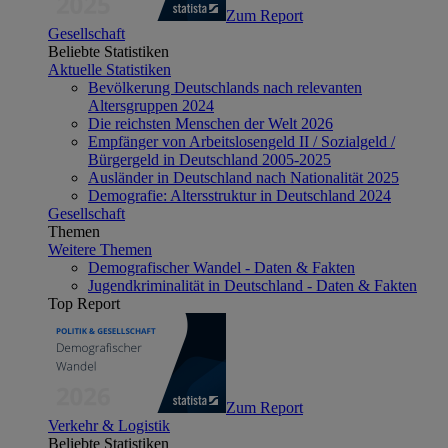
Zum Report
Gesellschaft
Beliebte Statistiken
Aktuelle Statistiken
Bevölkerung Deutschlands nach relevanten
Altersgruppen 2024
Die reichsten Menschen der Welt 2026
Empfänger von Arbeitslosengeld II / Sozialgeld /
Bürgergeld in Deutschland 2005-2025
Ausländer in Deutschland nach Nationalität 2025
Demografie: Altersstruktur in Deutschland 2024
Gesellschaft
Themen
Weitere Themen
Demografischer Wandel - Daten & Fakten
Jugendkriminalität in Deutschland - Daten & Fakten
Top Report
Zum Report
Verkehr & Logistik
Beliebte Statistiken