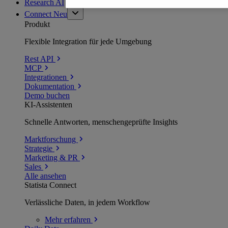
Research AI
Connect
Neu
Produkt
Flexible Integration für jede Umgebung
Rest API
MCP
Integrationen
Dokumentation
Demo buchen
KI-Assistenten
Schnelle Antworten, menschengeprüfte Insights
Marktforschung
Strategie
Marketing & PR
Sales
Alle ansehen
Statista Connect
Verlässliche Daten, in jedem Workflow
Mehr
erfahren