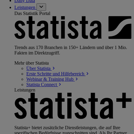
Daily Data
Leistungen
Das Statistik Portal
Trends aus 170 Branchen in 150+ Ländern und über 1 Mio.
Fakten im Direktzugriff.
Mehr über Statista
Über
Statista
Erste Schritte und
Hilfebereich
Webinar & Training
Hub
Statista
Connect
Leistungen
Statista+ bietet zusätzliche Dienstleistungen, die auf Ihre
spezifischen Bedürfnisse zugeschnitten sind. Als Ihr Partner