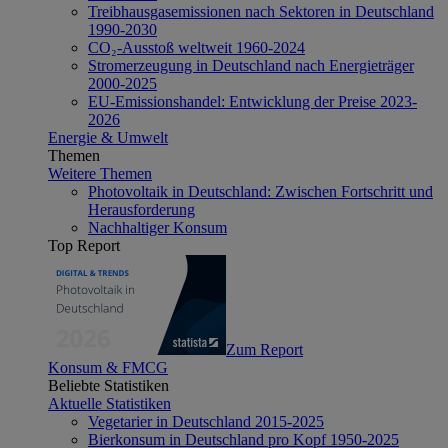
Treibhausgasemissionen nach Sektoren in Deutschland
1990-2030
CO₂-Ausstoß weltweit 1960-2024
Stromerzeugung in Deutschland nach Energieträger
2000-2025
EU-Emissionshandel: Entwicklung der Preise 2023-
2026
Energie & Umwelt
Themen
Weitere Themen
Photovoltaik in Deutschland: Zwischen Fortschritt und
Herausforderung
Nachhaltiger Konsum
Top Report
Zum Report
Konsum & FMCG
Beliebte Statistiken
Aktuelle Statistiken
Vegetarier in Deutschland 2015-2025
Bierkonsum in Deutschland pro Kopf 1950-2025