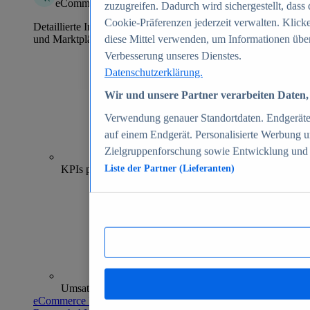
eCommerce Insights
zuzugreifen. Dadurch wird sichergestellt, dass 
Cookie-Präferenzen jederzeit verwalten. Klick
Detaillierte Informationen zu mehr als 39.000 Online-Shops
und Marktplätzen
diese Mittel verwenden, um Informationen über
Verbesserung unseres Dienstes.
Datenschutzerklärung.
Wir und unsere Partner verarbeiten Daten, 
Verwendung genauer Standortdaten. Endgeräteei
auf einem Endgerät. Personalisierte Werbung 
Zielgruppenforschung sowie Entwicklung und
70+
KPIs pro Shop
Liste der Partner (Lieferanten)
Umsatzanalysen und -prognosen
eCommerce Insights entdecken