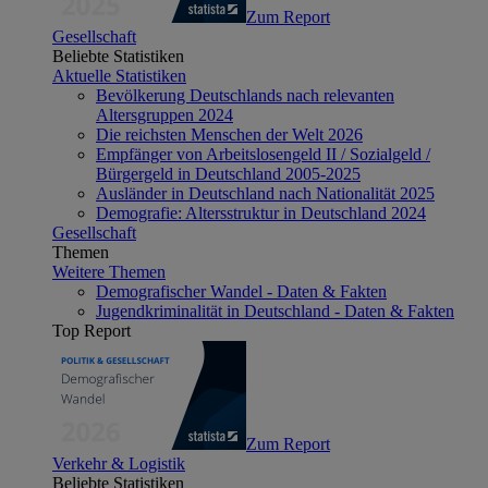
Zum Report
Gesellschaft
Beliebte Statistiken
Aktuelle Statistiken
Bevölkerung Deutschlands nach relevanten
Altersgruppen 2024
Die reichsten Menschen der Welt 2026
Empfänger von Arbeitslosengeld II / Sozialgeld /
Bürgergeld in Deutschland 2005-2025
Ausländer in Deutschland nach Nationalität 2025
Demografie: Altersstruktur in Deutschland 2024
Gesellschaft
Themen
Weitere Themen
Demografischer Wandel - Daten & Fakten
Jugendkriminalität in Deutschland - Daten & Fakten
Top Report
Zum Report
Verkehr & Logistik
Beliebte Statistiken