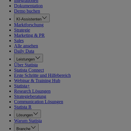
Integrationen
Dokumentation
Demo buchen
KI-Assistenten
Marktforschung
Strategie
Marketing & PR
Sales
Alle ansehen
Daily Data
Leistungen
Über Statista
Statista Connect
Erste Schritte und Hilfebereich
Webinar & Training Hub
Statista+
Research Lösungen
Strategieberatung
Communication Lösungen
Statista R
Lösungen
Warum Statista
Branche