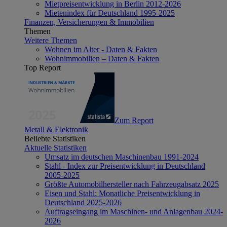
Mietpreisentwicklung in Berlin 2012-2026
Mietenindex für Deutschland 1995-2025
Finanzen, Versicherungen & Immobilien
Themen
Weitere Themen
Wohnen im Alter - Daten & Fakten
Wohnimmobilien – Daten & Fakten
Top Report
Zum Report
Metall & Elektronik
Beliebte Statistiken
Aktuelle Statistiken
Umsatz im deutschen Maschinenbau 1991-2024
Stahl - Index zur Preisentwicklung in Deutschland
2005-2025
Größte Automobilhersteller nach Fahrzeugabsatz 2025
Eisen und Stahl: Monatliche Preisentwicklung in
Deutschland 2025-2026
Auftragseingang im Maschinen- und Anlagenbau 2024-
2026