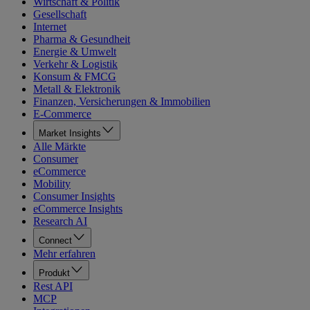
Wirtschaft & Politik
Gesellschaft
Internet
Pharma & Gesundheit
Energie & Umwelt
Verkehr & Logistik
Konsum & FMCG
Metall & Elektronik
Finanzen, Versicherungen & Immobilien
E-Commerce
Market Insights
Alle Märkte
Consumer
eCommerce
Mobility
Consumer Insights
eCommerce Insights
Research AI
Connect
Mehr erfahren
Produkt
Rest API
MCP