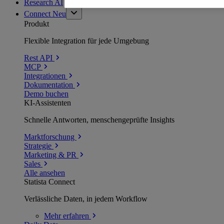
Research AI
Connect
Neu
Produkt
Flexible Integration für jede Umgebung
Rest API
MCP
Integrationen
Dokumentation
Demo buchen
KI-Assistenten
Schnelle Antworten, menschengeprüfte Insights
Marktforschung
Strategie
Marketing & PR
Sales
Alle ansehen
Statista Connect
Verlässliche Daten, in jedem Workflow
Mehr
erfahren