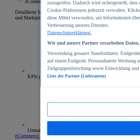
eCommerce Insights
zuzugreifen. Dadurch wird sichergestellt, dass 
Cookie-Präferenzen jederzeit verwalten. Klick
Detaillierte Informationen zu mehr als 39.000 Online-Shops
und Marktplätzen
diese Mittel verwenden, um Informationen über
Verbesserung unseres Dienstes.
Datenschutzerklärung.
Wir und unsere Partner verarbeiten Daten, 
Verwendung genauer Standortdaten. Endgeräteei
auf einem Endgerät. Personalisierte Werbung 
Zielgruppenforschung sowie Entwicklung und
70+
KPIs pro Shop
Liste der Partner (Lieferanten)
Umsatzanalysen und -prognosen
eCommerce Insights entdecken