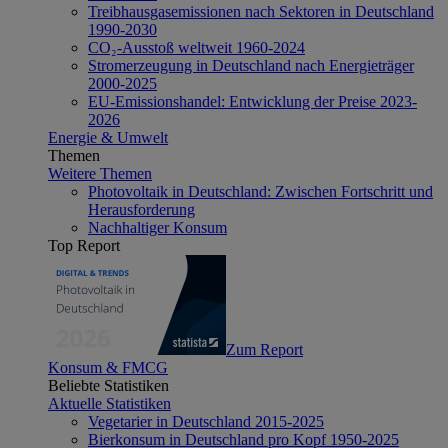
Treibhausgasemissionen nach Sektoren in Deutschland
1990-2030
CO₂-Ausstoß weltweit 1960-2024
Stromerzeugung in Deutschland nach Energieträger
2000-2025
EU-Emissionshandel: Entwicklung der Preise 2023-
2026
Energie & Umwelt
Themen
Weitere Themen
Photovoltaik in Deutschland: Zwischen Fortschritt und
Herausforderung
Nachhaltiger Konsum
Top Report
Zum Report
Konsum & FMCG
Beliebte Statistiken
Aktuelle Statistiken
Vegetarier in Deutschland 2015-2025
Bierkonsum in Deutschland pro Kopf 1950-2025