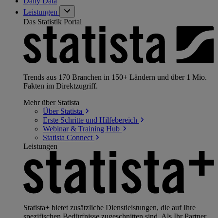
Daily Data
Leistungen
Das Statistik Portal
Trends aus 170 Branchen in 150+ Ländern und über 1 Mio.
Fakten im Direktzugriff.
Mehr über Statista
Über
Statista
Erste Schritte und
Hilfebereich
Webinar & Training
Hub
Statista
Connect
Leistungen
Statista+ bietet zusätzliche Dienstleistungen, die auf Ihre
spezifischen Bedürfnisse zugeschnitten sind. Als Ihr Partner