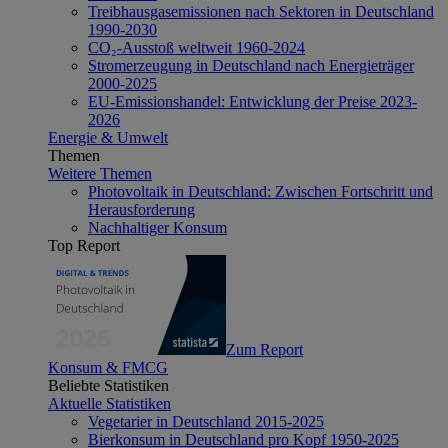
Treibhausgasemissionen nach Sektoren in Deutschland
1990-2030
CO₂-Ausstoß weltweit 1960-2024
Stromerzeugung in Deutschland nach Energieträger
2000-2025
EU-Emissionshandel: Entwicklung der Preise 2023-
2026
Energie & Umwelt
Themen
Weitere Themen
Photovoltaik in Deutschland: Zwischen Fortschritt und
Herausforderung
Nachhaltiger Konsum
Top Report
Zum Report
Konsum & FMCG
Beliebte Statistiken
Aktuelle Statistiken
Vegetarier in Deutschland 2015-2025
Bierkonsum in Deutschland pro Kopf 1950-2025