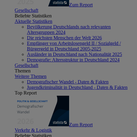
Zum Report
Gesellschaft
Beliebte Statistiken
Aktuelle Statistiken
Bevölkerung Deutschlands nach relevanten
Altersgruppen 2024
Die reichsten Menschen der Welt 2026
Empfänger von Arbeitslosengeld II / Sozialgeld /
Bürgergeld in Deutschland 2005-2025
Ausländer in Deutschland nach Nationalität 2025
Demografie: Altersstruktur in Deutschland 2024
Gesellschaft
Themen
Weitere Themen
Demografischer Wandel - Daten & Fakten
Jugendkriminalität in Deutschland - Daten & Fakten
Top Report
Zum Report
Verkehr & Logistik
Beliebte Statistiken