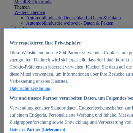
Metall & Elektronik
Themen
Weitere Themen
Automobilindustrie Deutschland - Daten & Fakten
Automobilindustrie weltweit - Daten & Fakten
Top Report
Wir respektieren Ihre Privatsphäre
Diese Website und unsere
894
Partner verwenden Cookies, um pe
Zum Report
zuzugreifen. Dadurch wird sichergestellt, dass der Inhalt korrekt
E-commerce
Cookie-Präferenzen jederzeit verwalten. Klicken Sie dazu auf die
Beliebte Statistiken
diese Mittel verwenden, um Informationen über Ihre Besuche zu s
Aktuelle Statistiken
E-Commerce - Entwicklung des Umsatzes in
Verbesserung unseres Dienstes.
Deutschland 1999-2025
Datenschutzerklärung.
Umsatz von Amazon in Deutschland und weltweit
2010-2025
Wir und unsere Partner verarbeiten Daten, um Folgendes bere
B2C-E-Commerce: Top-50 Online Shops in
Deutschland 2024
Verwendung genauer Standortdaten. Endgeräteeigenschaften zur Id
Marktanteile von Online-Zahlungsverfahren in
auf einem Endgerät. Personalisierte Werbung und Inhalte, Messu
Deutschland 2024
Zielgruppenforschung sowie Entwicklung und Verbesserung von
Umsatzstarke Warengruppen im Online-Handel in
Deutschland 2023-2025
Liste der Partner (Lieferanten)