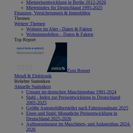
Mietpreisentwicklung in Berlin 2012-2026
Mietenindex für Deutschland 1995-2025
Finanzen, Versicherungen & Immobilien
Themen
Weitere Themen
Wohnen im Alter - Daten & Fakten
Wohnimmobilien – Daten & Fakten
Top Report
Zum Report
Metall & Elektronik
Beliebte Statistiken
Aktuelle Statistiken
Umsatz im deutschen Maschinenbau 1991-2024
Stahl - Index zur Preisentwicklung in Deutschland
2005-2025
Größte Automobilhersteller nach Fahrzeugabsatz 2025
Eisen und Stahl: Monatliche Preisentwicklung in
Deutschland 2025-2026
Auftragseingang im Maschinen- und Anlagenbau 2024-
2026