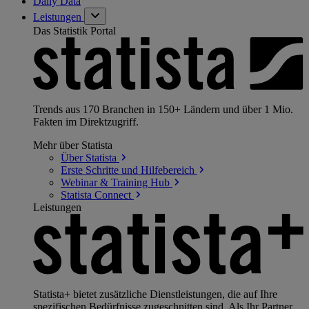
Daily Data
Leistungen
Das Statistik Portal
Trends aus 170 Branchen in 150+ Ländern und über 1 Mio.
Fakten im Direktzugriff.
Mehr über Statista
Über
Statista
Erste Schritte und
Hilfebereich
Webinar & Training
Hub
Statista
Connect
Leistungen
Statista+ bietet zusätzliche Dienstleistungen, die auf Ihre
spezifischen Bedürfnisse zugeschnitten sind. Als Ihr Partner