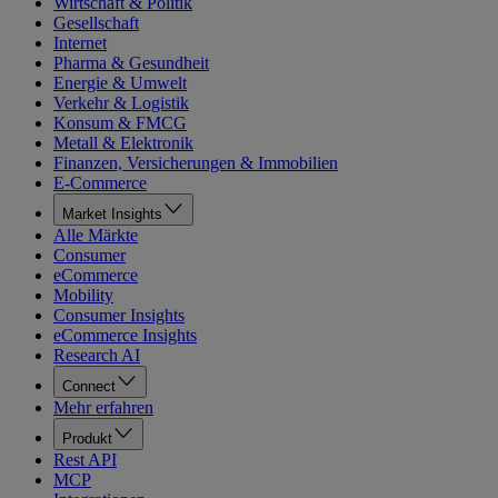
Wirtschaft & Politik
Gesellschaft
Internet
Pharma & Gesundheit
Energie & Umwelt
Verkehr & Logistik
Konsum & FMCG
Metall & Elektronik
Finanzen, Versicherungen & Immobilien
E-Commerce
Market Insights
Alle Märkte
Consumer
eCommerce
Mobility
Consumer Insights
eCommerce Insights
Research AI
Connect
Mehr erfahren
Produkt
Rest API
MCP