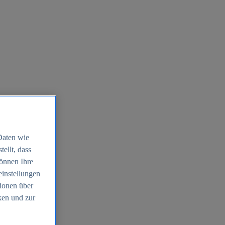
Daten wie
ellt, dass
können Ihre
einstellungen
ionen über
ken und zur