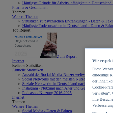
Häufigste Gründe für Arbeitsunfähigkeit in Deutschland
Pharma & Gesundheit
Themen
Weitere Themen
Statistiken zu psychischen Erkrankungen - Daten & Fakt
Häufigste Todesursachen in Deutschland - Daten & Fakt
Top Report
Zum Report
Wir respekt
Internet
Beliebte Statistiken
Diese Websi
Aktuelle Statistiken
Anzahl der Social-Media-Nutzer weltweit 2012-2025
eindeutige K
Social Networks mit den meisten Nutzern weltweit 2025
der Inhalt k
Soziale Netzwerke in Deutschland nach Generationen 2
Cookie-Präfe
Instagram - Nutzung nach Alter und Geschlecht in Deut
Podcasts - Nutzung 2016-2025
verwalten“. 
Internet
Ihre Besuche
Themen
Verbesserung
Weitere Themen
Social Media - Daten & Fakten