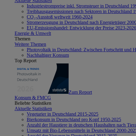
Aktuelle Statistiken
Industriestrompreise inkl. Stromsteuer in Deutschland 1
Treibhausgasemissionen nach Sektoren in Deutschland 
CO₂-Ausstoß weltweit 1960-2024
Stromerzeugung in Deutschland nach Energieträger 200
EU-Emissionshandel: Entwicklung der Preise 2023-202
Energie & Umwelt
Themen
Weitere Themen
Photovoltaik in Deutschland: Zwischen Fortschritt und 
Nachhaltiger Konsum
Top Report
Zum Report
Konsum & FMCG
Beliebte Statistiken
Aktuelle Statistiken
Vegetarier in Deutschland 2015-2025
Bierkonsum in Deutschland pro Kopf 1950-2025
Anzahl der Haustiere in deutschen Haushalten nach Tier
Umsatz mit Bio-Lebensmitteln in Deutschland 2000-202
Anzahl der Veganer in Deutschland 2015-2025