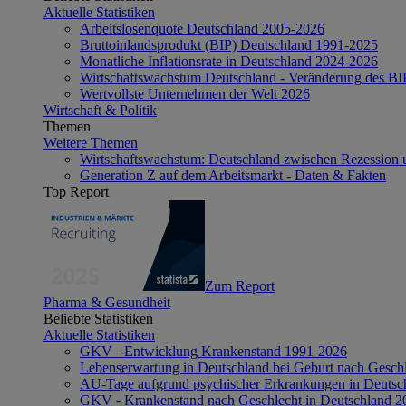
Aktuelle Statistiken
Arbeitslosenquote Deutschland 2005-2026
Bruttoinlandsprodukt (BIP) Deutschland 1991-2025
Monatliche Inflationsrate in Deutschland 2024-2026
Wirtschaftswachstum Deutschland - Veränderung des B
Wertvollste Unternehmen der Welt 2026
Wirtschaft & Politik
Themen
Weitere Themen
Wirtschaftswachstum: Deutschland zwischen Rezession 
Generation Z auf dem Arbeitsmarkt - Daten & Fakten
Top Report
Zum Report
Pharma & Gesundheit
Beliebte Statistiken
Aktuelle Statistiken
GKV - Entwicklung Krankenstand 1991-2026
Lebenserwartung in Deutschland bei Geburt nach Gesch
AU-Tage aufgrund psychischer Erkrankungen in Deutsc
GKV - Krankenstand nach Geschlecht in Deutschland 