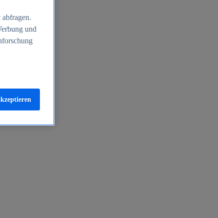
 abfragen.
 Werbung und
nforschung
akzeptieren