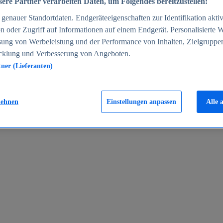
ere Partner verarbeiten Daten, um Folgendes bereitzustellen:
enauer Standortdaten. Endgeräteeigenschaften zur Identifikation aktiv
n oder Zugriff auf Informationen auf einem Endgerät. Personalisierte
sung von Werbeleistung und der Performance von Inhalten, Zielgruppe
cklung und Verbesserung von Angeboten.
tner (Lieferanten)
en 2024
lehnen
Einstellungen anpassen
Alle 
rgeld in Deutschland 2005-2025