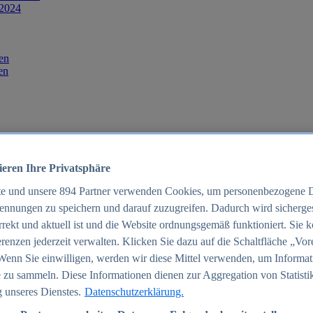
 2024
en
en
ieren Ihre Privatsphäre
te und unsere
894
Partner verwenden Cookies, um personenbezogene 
ennungen zu speichern und darauf zuzugreifen. Dadurch wird sichergest
orrekt und aktuell ist und die Website ordnungsgemäß funktioniert. Sie 
025
renzen jederzeit verwalten. Klicken Sie dazu auf die Schaltfläche „Vor
schland 2025
Wenn Sie einwilligen, werden wir diese Mittel verwenden, um Informat
 zu sammeln. Diese Informationen dienen zur Aggregation von Statisti
 unseres Dienstes.
Datenschutzerklärung.