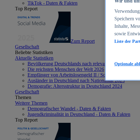
Wir und uns
TikTok - Daten & Fakten
Top Report
Verwendung g
Speichern vo
Inhalte, Mes
sowie Entwi
Zum Report
Liste der Par
Gesellschaft
Beliebte Statistiken
Aktuelle Statistiken
Bevölkerung Deutschlands nach relevanten Altersgrupp
Optionale ab
Die reichsten Menschen der Welt 2026
Empfänger von Arbeitslosengeld II / Sozialgeld / Bürge
Ausländer in Deutschland nach Nationalität 2025
Demografie: Altersstruktur in Deutschland 2024
Gesellschaft
Themen
Weitere Themen
Demografischer Wandel - Daten & Fakten
Jugendkriminalität in Deutschland - Daten & Fakten
Top Report