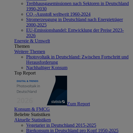
Treibhausgasemissionen nach Sektoren in Deutschland
1990-2030
CO₂-Ausstoß weltweit 1960-2024
Stromerzeugung in Deutschland nach Energieträger
2000-2025
EU-Emissionshandel: Entwicklung der Preise 2023-
2026
Energie & Umwelt
Themen
Weitere Themen
Photovoltaik in Deutschland: Zwischen Fortschritt und
Herausforderung
Nachhaltiger Konsum
Top Report
Zum Report
Konsum & FMCG
Beliebte Statistiken
Aktuelle Statistiken
Vegetarier in Deutschland 2015-2025
Bierkonsum in Deutschland pro Kopf 1950-2025