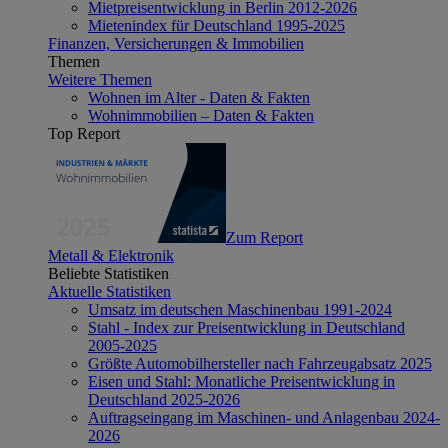
Mietpreisentwicklung in Berlin 2012-2026
Mietenindex für Deutschland 1995-2025
Finanzen, Versicherungen & Immobilien
Themen
Weitere Themen
Wohnen im Alter - Daten & Fakten
Wohnimmobilien – Daten & Fakten
Top Report
Zum Report
Metall & Elektronik
Beliebte Statistiken
Aktuelle Statistiken
Umsatz im deutschen Maschinenbau 1991-2024
Stahl - Index zur Preisentwicklung in Deutschland
2005-2025
Größte Automobilhersteller nach Fahrzeugabsatz 2025
Eisen und Stahl: Monatliche Preisentwicklung in
Deutschland 2025-2026
Auftragseingang im Maschinen- und Anlagenbau 2024-
2026