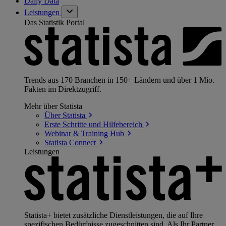
Daily Data
Leistungen
Das Statistik Portal
Trends aus 170 Branchen in 150+ Ländern und über 1 Mio.
Fakten im Direktzugriff.
Mehr über Statista
Über
Statista
Erste Schritte und
Hilfebereich
Webinar & Training
Hub
Statista
Connect
Leistungen
Statista+ bietet zusätzliche Dienstleistungen, die auf Ihre
spezifischen Bedürfnisse zugeschnitten sind. Als Ihr Partner