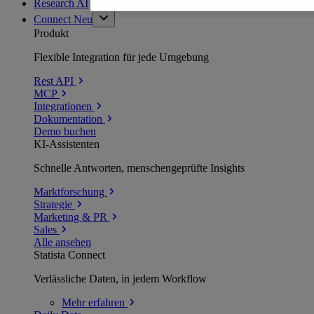
Research AI
Connect
Neu
Produkt
Flexible Integration für jede Umgebung
Rest API
MCP
Integrationen
Dokumentation
Demo buchen
KI-Assistenten
Schnelle Antworten, menschengeprüfte Insights
Marktforschung
Strategie
Marketing & PR
Sales
Alle ansehen
Statista Connect
Verlässliche Daten, in jedem Workflow
Mehr
erfahren