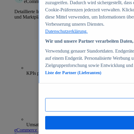
eCommerce Insights
zuzugreifen. Dadurch wird sichergestellt, dass 
Cookie-Präferenzen jederzeit verwalten. Klick
Detaillierte Informationen zu mehr als 39.000 Online-Shops
und Marktplätzen
diese Mittel verwenden, um Informationen über
Verbesserung unseres Dienstes.
Datenschutzerklärung.
Wir und unsere Partner verarbeiten Daten, 
Verwendung genauer Standortdaten. Endgeräteei
auf einem Endgerät. Personalisierte Werbung 
Zielgruppenforschung sowie Entwicklung und
70+
KPIs pro Shop
Liste der Partner (Lieferanten)
Umsatzanalysen und -prognosen
eCommerce Insights entdecken