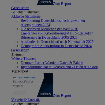
Zum Report
Gesellschaft
Beliebte Statistiken
Aktuelle Statistiken
Bevölkerung Deutschlands nach relevanten
Altersgruppen 2024
Die reichsten Menschen der Welt 2026
Empfänger von Arbeitslosengeld II / Sozialgeld /
Bürgergeld in Deutschland 2005-2025
Ausländer in Deutschland nach Nationalität 2025
Demografie: Altersstruktur in Deutschland 2024
Gesellschaft
Themen
Weitere Themen
Demografischer Wandel - Daten & Fakten
Jugendkriminalität in Deutschland - Daten & Fakten
Top Report
Zum Report
Verkehr & Logistik
Beliebte Statistiken