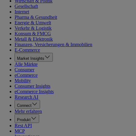
Wirtschaft & Politik
Gesellschaft
Internet
Pharma & Gesundheit
Energie & Umwelt
Verkehr & Logistik
Konsum & FMCG
Metall & Elektronik
Finanzen, Versicherungen & Immobilien
E-Commerce
Market Insights
Alle Märkte
Consumer
eCommerce
Mobility
Consumer Insights
eCommerce Insights
Research AI
Connect
Mehr erfahren
Produkt
Rest API
MCP