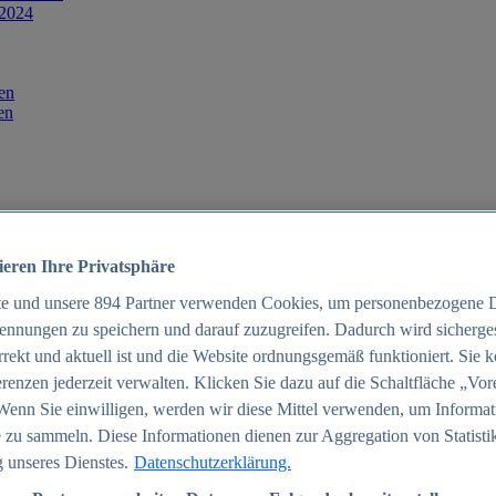
 2024
en
en
ieren Ihre Privatsphäre
te und unsere
894
Partner verwenden Cookies, um personenbezogene 
ennungen zu speichern und darauf zuzugreifen. Dadurch wird sichergest
orrekt und aktuell ist und die Website ordnungsgemäß funktioniert. Sie 
025
renzen jederzeit verwalten. Klicken Sie dazu auf die Schaltfläche „Vor
schland 2025
Wenn Sie einwilligen, werden wir diese Mittel verwenden, um Informat
 zu sammeln. Diese Informationen dienen zur Aggregation von Statisti
 unseres Dienstes.
Datenschutzerklärung.