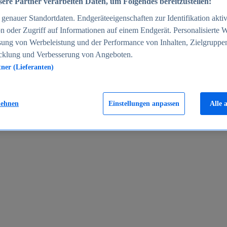
ere Partner verarbeiten Daten, um Folgendes bereitzustellen:
enauer Standortdaten. Endgeräteeigenschaften zur Identifikation aktiv
n oder Zugriff auf Informationen auf einem Endgerät. Personalisierte
sung von Werbeleistung und der Performance von Inhalten, Zielgruppe
cklung und Verbesserung von Angeboten.
tner (Lieferanten)
en 2024
lehnen
Einstellungen anpassen
Alle 
rgeld in Deutschland 2005-2025