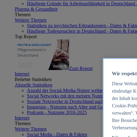
Häufigste Gründe für Arbeitsunfähigkeit in Deutschland
Pharma & Gesundheit
Themen
Weitere Themen
Statistiken zu psychischen Erkrankungen - Daten & Fakt
Häufigste Todesursachen in Deutschland - Daten & Fakt
Top Report
Zum Report
Wir respekt
Internet
Beliebte Statistiken
Diese Websi
Aktuelle Statistiken
Anzahl der Social-Media-Nutzer weltweit 2012-2025
eindeutige K
Social Networks mit den meisten Nutzern weltweit 2025
der Inhalt k
Soziale Netzwerke in Deutschland nach Generationen 2
Cookie-Präfe
Instagram - Nutzung nach Alter und Geschlecht in Deut
Podcasts - Nutzung 2016-2025
verwalten“. 
Internet
Ihre Besuche
Themen
Verbesserung
Weitere Themen
Social Media - Daten & Fakten