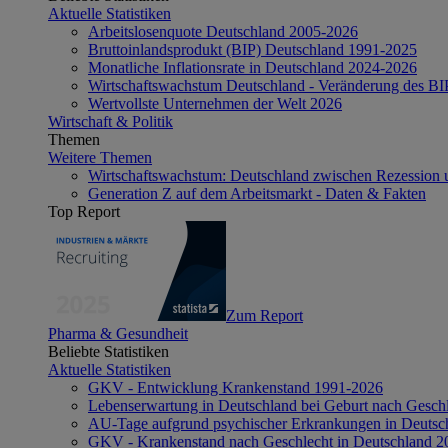
Aktuelle Statistiken
Arbeitslosenquote Deutschland 2005-2026
Bruttoinlandsprodukt (BIP) Deutschland 1991-2025
Monatliche Inflationsrate in Deutschland 2024-2026
Wirtschaftswachstum Deutschland - Veränderung des B
Wertvollste Unternehmen der Welt 2026
Wirtschaft & Politik
Themen
Weitere Themen
Wirtschaftswachstum: Deutschland zwischen Rezession 
Generation Z auf dem Arbeitsmarkt - Daten & Fakten
Top Report
Zum Report
Pharma & Gesundheit
Beliebte Statistiken
Aktuelle Statistiken
GKV - Entwicklung Krankenstand 1991-2026
Lebenserwartung in Deutschland bei Geburt nach Gesch
AU-Tage aufgrund psychischer Erkrankungen in Deutsc
GKV - Krankenstand nach Geschlecht in Deutschland 