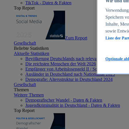
Wir und uns
TikTok - Daten & Fakten
Top Report
Verwendung g
Speichern vo
Inhalte, Mes
sowie Entwi
Zum Report
Liste der Par
Gesellschaft
Beliebte Statistiken
Aktuelle Statistiken
Bevölkerung Deutschlands nach relevanten Altersgrupp
Optionale ab
Die reichsten Menschen der Welt 2026
Empfänger von Arbeitslosengeld II / Sozialgeld / Bürge
Ausländer in Deutschland nach Nationalität 2025
Demografie: Altersstruktur in Deutschland 2024
Gesellschaft
Themen
Weitere Themen
Demografischer Wandel - Daten & Fakten
Jugendkriminalität in Deutschland - Daten & Fakten
Top Report