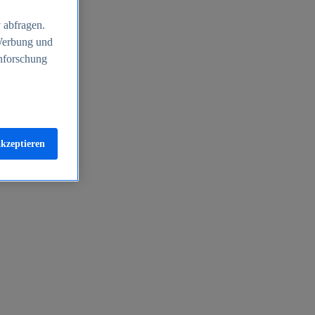
 abfragen.
 Werbung und
nforschung
akzeptieren