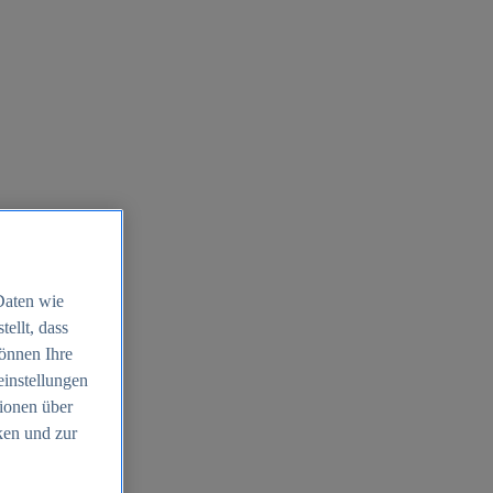
Daten wie
ellt, dass
können Ihre
einstellungen
ionen über
ken und zur