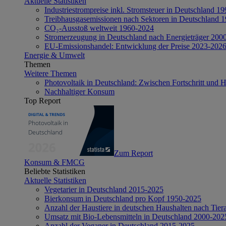
Aktuelle Statistiken
Industriestrompreise inkl. Stromsteuer in Deutschland 1
Treibhausgasemissionen nach Sektoren in Deutschland 
CO₂-Ausstoß weltweit 1960-2024
Stromerzeugung in Deutschland nach Energieträger 200
EU-Emissionshandel: Entwicklung der Preise 2023-202
Energie & Umwelt
Themen
Weitere Themen
Photovoltaik in Deutschland: Zwischen Fortschritt und 
Nachhaltiger Konsum
Top Report
Zum Report
Konsum & FMCG
Beliebte Statistiken
Aktuelle Statistiken
Vegetarier in Deutschland 2015-2025
Bierkonsum in Deutschland pro Kopf 1950-2025
Anzahl der Haustiere in deutschen Haushalten nach Tier
Umsatz mit Bio-Lebensmitteln in Deutschland 2000-202
Anzahl der Veganer in Deutschland 2015-2025