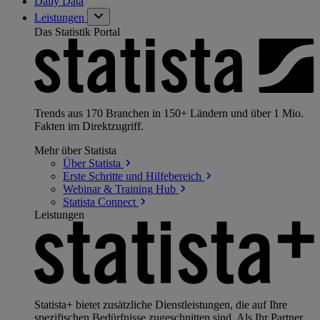
Daily Data
Leistungen
Das Statistik Portal
Trends aus 170 Branchen in 150+ Ländern und über 1 Mio.
Fakten im Direktzugriff.
Mehr über Statista
Über
Statista
Erste Schritte und
Hilfebereich
Webinar & Training
Hub
Statista
Connect
Leistungen
Statista+ bietet zusätzliche Dienstleistungen, die auf Ihre
spezifischen Bedürfnisse zugeschnitten sind. Als Ihr Partner