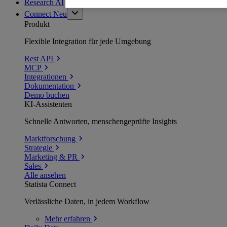
Research AI
Connect
Neu
Produkt
Flexible Integration für jede Umgebung
Rest API
MCP
Integrationen
Dokumentation
Demo buchen
KI-Assistenten
Schnelle Antworten, menschengeprüfte Insights
Marktforschung
Strategie
Marketing & PR
Sales
Alle ansehen
Statista Connect
Verlässliche Daten, in jedem Workflow
Mehr
erfahren