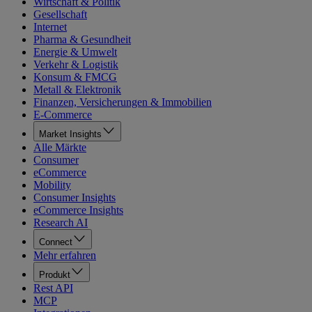
Wirtschaft & Politik
Gesellschaft
Internet
Pharma & Gesundheit
Energie & Umwelt
Verkehr & Logistik
Konsum & FMCG
Metall & Elektronik
Finanzen, Versicherungen & Immobilien
E-Commerce
Market Insights
Alle Märkte
Consumer
eCommerce
Mobility
Consumer Insights
eCommerce Insights
Research AI
Connect
Mehr erfahren
Produkt
Rest API
MCP