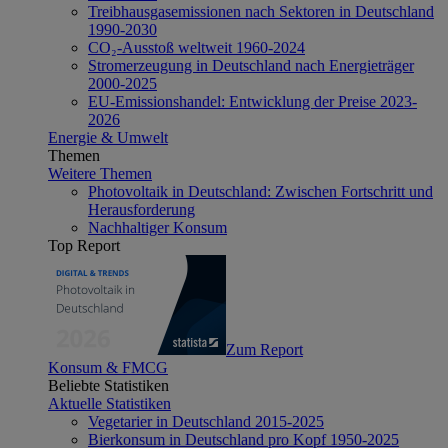
Treibhausgasemissionen nach Sektoren in Deutschland
1990-2030
CO₂-Ausstoß weltweit 1960-2024
Stromerzeugung in Deutschland nach Energieträger
2000-2025
EU-Emissionshandel: Entwicklung der Preise 2023-
2026
Energie & Umwelt
Themen
Weitere Themen
Photovoltaik in Deutschland: Zwischen Fortschritt und
Herausforderung
Nachhaltiger Konsum
Top Report
Zum Report
Konsum & FMCG
Beliebte Statistiken
Aktuelle Statistiken
Vegetarier in Deutschland 2015-2025
Bierkonsum in Deutschland pro Kopf 1950-2025