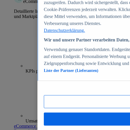
eCommerce Insights
zuzugreifen. Dadurch wird sichergestellt, dass 
Cookie-Präferenzen jederzeit verwalten. Klick
Detaillierte Informationen zu mehr als 39.000 Online-Shops
und Marktplätzen
diese Mittel verwenden, um Informationen über
Verbesserung unseres Dienstes.
Datenschutzerklärung.
Wir und unsere Partner verarbeiten Daten, 
Verwendung genauer Standortdaten. Endgeräteei
auf einem Endgerät. Personalisierte Werbung 
Zielgruppenforschung sowie Entwicklung und
70+
KPIs pro Shop
Liste der Partner (Lieferanten)
Umsatzanalysen und -prognosen
eCommerce Insights entdecken