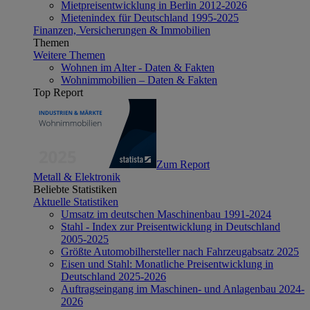
Mietpreisentwicklung in Berlin 2012-2026
Mietenindex für Deutschland 1995-2025
Finanzen, Versicherungen & Immobilien
Themen
Weitere Themen
Wohnen im Alter - Daten & Fakten
Wohnimmobilien – Daten & Fakten
Top Report
Zum Report
Metall & Elektronik
Beliebte Statistiken
Aktuelle Statistiken
Umsatz im deutschen Maschinenbau 1991-2024
Stahl - Index zur Preisentwicklung in Deutschland
2005-2025
Größte Automobilhersteller nach Fahrzeugabsatz 2025
Eisen und Stahl: Monatliche Preisentwicklung in
Deutschland 2025-2026
Auftragseingang im Maschinen- und Anlagenbau 2024-
2026