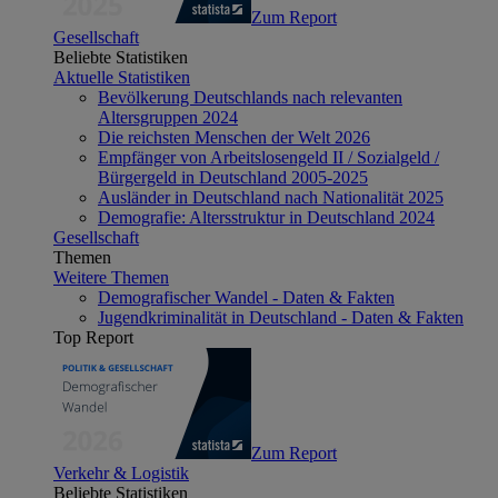
Zum Report
Gesellschaft
Beliebte Statistiken
Aktuelle Statistiken
Bevölkerung Deutschlands nach relevanten
Altersgruppen 2024
Die reichsten Menschen der Welt 2026
Empfänger von Arbeitslosengeld II / Sozialgeld /
Bürgergeld in Deutschland 2005-2025
Ausländer in Deutschland nach Nationalität 2025
Demografie: Altersstruktur in Deutschland 2024
Gesellschaft
Themen
Weitere Themen
Demografischer Wandel - Daten & Fakten
Jugendkriminalität in Deutschland - Daten & Fakten
Top Report
Zum Report
Verkehr & Logistik
Beliebte Statistiken