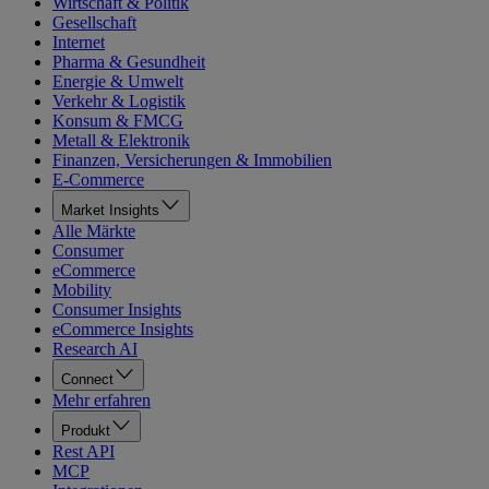
Wirtschaft & Politik
Gesellschaft
Internet
Pharma & Gesundheit
Energie & Umwelt
Verkehr & Logistik
Konsum & FMCG
Metall & Elektronik
Finanzen, Versicherungen & Immobilien
E-Commerce
Market Insights
Alle Märkte
Consumer
eCommerce
Mobility
Consumer Insights
eCommerce Insights
Research AI
Connect
Mehr erfahren
Produkt
Rest API
MCP