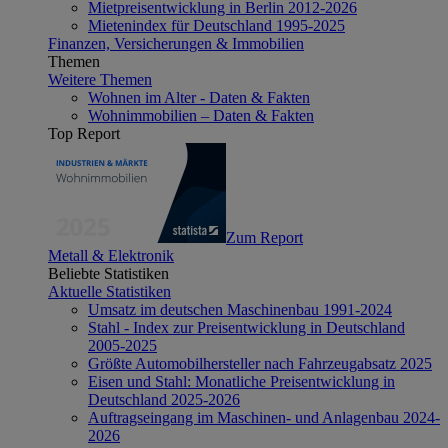
Mietpreisentwicklung in Berlin 2012-2026
Mietenindex für Deutschland 1995-2025
Finanzen, Versicherungen & Immobilien
Themen
Weitere Themen
Wohnen im Alter - Daten & Fakten
Wohnimmobilien – Daten & Fakten
Top Report
Zum Report
Metall & Elektronik
Beliebte Statistiken
Aktuelle Statistiken
Umsatz im deutschen Maschinenbau 1991-2024
Stahl - Index zur Preisentwicklung in Deutschland
2005-2025
Größte Automobilhersteller nach Fahrzeugabsatz 2025
Eisen und Stahl: Monatliche Preisentwicklung in
Deutschland 2025-2026
Auftragseingang im Maschinen- und Anlagenbau 2024-
2026