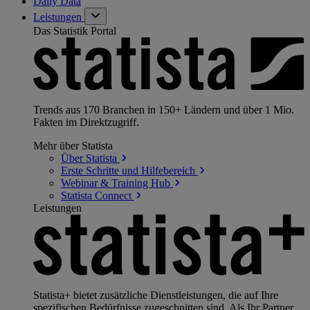
Daily Data
Leistungen
Das Statistik Portal
Trends aus 170 Branchen in 150+ Ländern und über 1 Mio.
Fakten im Direktzugriff.
Mehr über Statista
Über
Statista
Erste Schritte und
Hilfebereich
Webinar & Training
Hub
Statista
Connect
Leistungen
Statista+ bietet zusätzliche Dienstleistungen, die auf Ihre
spezifischen Bedürfnisse zugeschnitten sind. Als Ihr Partner