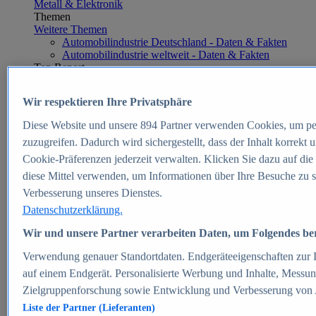
Metall & Elektronik
Themen
Weitere Themen
Automobilindustrie Deutschland - Daten & Fakten
Automobilindustrie weltweit - Daten & Fakten
Top Report
Wir respektieren Ihre Privatsphäre
Diese Website und unsere
894
Partner verwenden Cookies, um pe
Zum Report
zuzugreifen. Dadurch wird sichergestellt, dass der Inhalt korrekt
E-commerce
Cookie-Präferenzen jederzeit verwalten. Klicken Sie dazu auf die
Beliebte Statistiken
diese Mittel verwenden, um Informationen über Ihre Besuche zu s
Aktuelle Statistiken
E-Commerce - Entwicklung des Umsatzes in
Verbesserung unseres Dienstes.
Deutschland 1999-2025
Datenschutzerklärung.
Umsatz von Amazon in Deutschland und weltweit
2010-2025
Wir und unsere Partner verarbeiten Daten, um Folgendes bere
B2C-E-Commerce: Top-50 Online Shops in
Deutschland 2024
Verwendung genauer Standortdaten. Endgeräteeigenschaften zur Id
Marktanteile von Online-Zahlungsverfahren in
auf einem Endgerät. Personalisierte Werbung und Inhalte, Messu
Deutschland 2024
Zielgruppenforschung sowie Entwicklung und Verbesserung von
Umsatzstarke Warengruppen im Online-Handel in
Deutschland 2023-2025
Liste der Partner (Lieferanten)