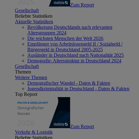
Zum Report
Gesellschaft
Beliebte Statistiken
Aktuelle Statistiken
Bevölkerung Deutschlands nach relevanten
Altersgruppen 2024
Die reichsten Menschen der Welt 2026
Empfänger von Arbeitslosengeld II / Sozialgeld /
Bürgergeld in Deutschland 2005-2025
Ausländer in Deutschland nach Nationalität 2025
Demografie: Altersstruktur in Deutschland 2024
Gesellschaft
Themen
Weitere Themen
Demografischer Wandel - Daten & Fakten
Jugendkriminalität in Deutschland - Daten & Fakten
Top Report
Zum Report
Verkehr & Logistik
Beliebte Statistiken