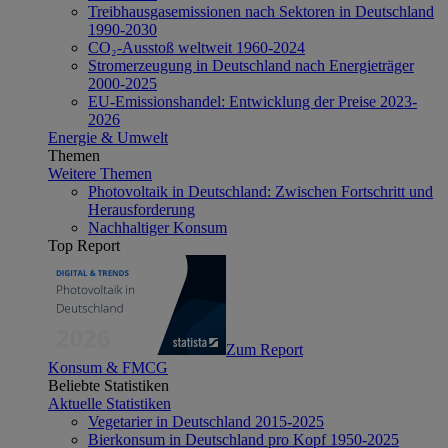
Treibhausgasemissionen nach Sektoren in Deutschland
1990-2030
CO₂-Ausstoß weltweit 1960-2024
Stromerzeugung in Deutschland nach Energieträger
2000-2025
EU-Emissionshandel: Entwicklung der Preise 2023-
2026
Energie & Umwelt
Themen
Weitere Themen
Photovoltaik in Deutschland: Zwischen Fortschritt und
Herausforderung
Nachhaltiger Konsum
Top Report
Zum Report
Konsum & FMCG
Beliebte Statistiken
Aktuelle Statistiken
Vegetarier in Deutschland 2015-2025
Bierkonsum in Deutschland pro Kopf 1950-2025