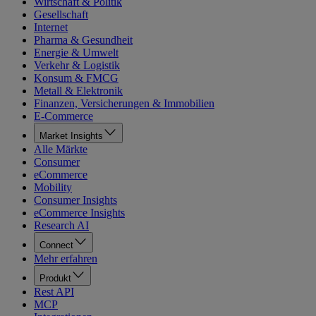
Wirtschaft & Politik
Gesellschaft
Internet
Pharma & Gesundheit
Energie & Umwelt
Verkehr & Logistik
Konsum & FMCG
Metall & Elektronik
Finanzen, Versicherungen & Immobilien
E-Commerce
Market Insights
Alle Märkte
Consumer
eCommerce
Mobility
Consumer Insights
eCommerce Insights
Research AI
Connect
Mehr erfahren
Produkt
Rest API
MCP