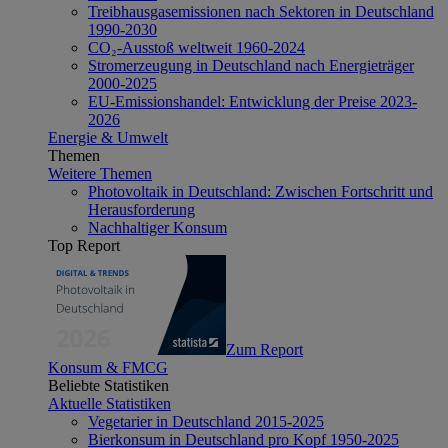
Treibhausgasemissionen nach Sektoren in Deutschland
1990-2030
CO₂-Ausstoß weltweit 1960-2024
Stromerzeugung in Deutschland nach Energieträger
2000-2025
EU-Emissionshandel: Entwicklung der Preise 2023-
2026
Energie & Umwelt
Themen
Weitere Themen
Photovoltaik in Deutschland: Zwischen Fortschritt und
Herausforderung
Nachhaltiger Konsum
Top Report
Zum Report
Konsum & FMCG
Beliebte Statistiken
Aktuelle Statistiken
Vegetarier in Deutschland 2015-2025
Bierkonsum in Deutschland pro Kopf 1950-2025