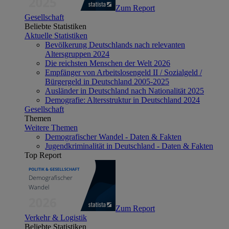
Zum Report
Gesellschaft
Beliebte Statistiken
Aktuelle Statistiken
Bevölkerung Deutschlands nach relevanten
Altersgruppen 2024
Die reichsten Menschen der Welt 2026
Empfänger von Arbeitslosengeld II / Sozialgeld /
Bürgergeld in Deutschland 2005-2025
Ausländer in Deutschland nach Nationalität 2025
Demografie: Altersstruktur in Deutschland 2024
Gesellschaft
Themen
Weitere Themen
Demografischer Wandel - Daten & Fakten
Jugendkriminalität in Deutschland - Daten & Fakten
Top Report
Zum Report
Verkehr & Logistik
Beliebte Statistiken