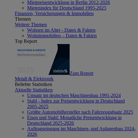
Mietpreisentwicklung in Berlin 2012-2026
Mietenindex für Deutschland 1995-2025
Finanzen, Versicherungen & Immobilien
Themen
Weitere Themen
Wohnen im Alter - Daten & Fakten
Wohnimmobilien – Daten & Fakten
Top Report
Zum Report
Metall & Elektronik
Beliebte Statistiken
Aktuelle Statistiken
Umsatz im deutschen Maschinenbau 1991-2024
Stahl - Index zur Preisentwicklung in Deutschland
2005-2025
Größte Automobilhersteller nach Fahrzeugabsatz 2025
Eisen und Stahl: Monatliche Preisentwicklung in
Deutschland 2025-2026
Auftragseingang im Maschinen- und Anlagenbau 2024-
2026