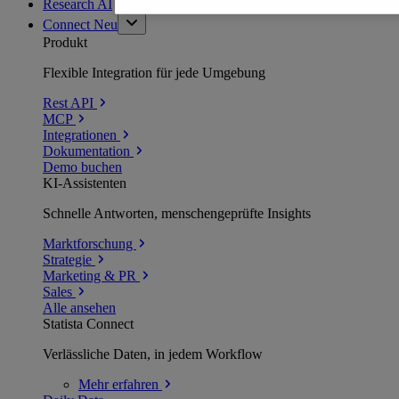
Research AI
Connect
Neu
Produkt
Flexible Integration für jede Umgebung
Rest API
MCP
Integrationen
Dokumentation
Demo buchen
KI-Assistenten
Schnelle Antworten, menschengeprüfte Insights
Marktforschung
Strategie
Marketing & PR
Sales
Alle ansehen
Statista Connect
Verlässliche Daten, in jedem Workflow
Mehr
erfahren