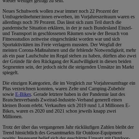
wieder weniger gefragt zu sein.
Neues Schuhwerk wollen zwar immer noch 22 Prozent der
Umfrageteilnehmer:innen erwerben, im Vorjahreszeitraum waren es
allerdings noch 39 Prozent. Das lässt sich zum Teil durch die
pandemische Situation erklären, in der je nach Bundesland Einzel-
und Teamsport in geschlossenen Räumen sowie der Besuch von
Fitnessstudios zeitweise eingeschränkt worden war und sich
Sportaktivitäten ins Freie verlagern mussten. Der Wegfall der
meisten Corona-Maßnahmen und die fehlende Notwendigkeit, mehr
als ein paar Laufschuhe im Regal stehen zu haben, dürften also zwei
der Gründe für den Rückgang der Kaufwilligkeit in diesen beiden
Segmenten sein, der jedoch nicht die steigenden Umsätze im Markt
spiegelt.
Die einzigen Kategorien, die im Vergleich zur Vorjahresumfrage ein
Plus verzeichnen konnten, waren Zelte und Camping-Zubehör
sowie
E-Bikes
. Gerade letztere haben in der Pandemie laut des
Branchenverbands Zweirad-Industrie-Verband generell einen
kleinen Boom erlebt. Verkauften sich 2019 rund 1,4 Millionen E-
Bikes, waren es 2020 und 2021 schon jeweils knapp zwei
Millionen.
Trotz der über das vergangenen Jahr rückläufigen Zahlen bleibt der
Trend hinsichtlich des Gesamtmarkts für Outdoor-Equipment
positiv. Insgesamt belief sich der geschätzte Umsatz mit Outdoor-