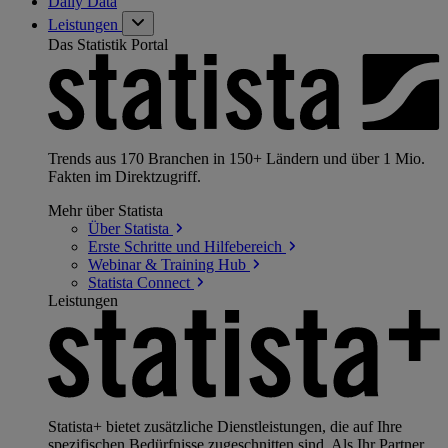
Daily Data
Leistungen
Das Statistik Portal
Trends aus 170 Branchen in 150+ Ländern und über 1 Mio.
Fakten im Direktzugriff.
Mehr über Statista
Über
Statista
Erste Schritte und
Hilfebereich
Webinar & Training
Hub
Statista
Connect
Leistungen
Statista+ bietet zusätzliche Dienstleistungen, die auf Ihre
spezifischen Bedürfnisse zugeschnitten sind. Als Ihr Partner