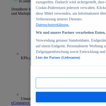
eCommerce Insights
zuzugreifen. Dadurch wird sichergestellt, dass 
Cookie-Präferenzen jederzeit verwalten. Klick
Detaillierte Informationen zu mehr als 39.000 Online-Shops
und Marktplätzen
diese Mittel verwenden, um Informationen über
Verbesserung unseres Dienstes.
Datenschutzerklärung.
Wir und unsere Partner verarbeiten Daten, 
Verwendung genauer Standortdaten. Endgeräteei
auf einem Endgerät. Personalisierte Werbung 
Zielgruppenforschung sowie Entwicklung und
70+
KPIs pro Shop
Liste der Partner (Lieferanten)
Umsatzanalysen und -prognosen
eCommerce Insights entdecken