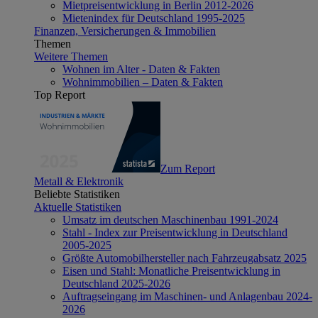
Mietpreisentwicklung in Berlin 2012-2026
Mietenindex für Deutschland 1995-2025
Finanzen, Versicherungen & Immobilien
Themen
Weitere Themen
Wohnen im Alter - Daten & Fakten
Wohnimmobilien – Daten & Fakten
Top Report
Zum Report
Metall & Elektronik
Beliebte Statistiken
Aktuelle Statistiken
Umsatz im deutschen Maschinenbau 1991-2024
Stahl - Index zur Preisentwicklung in Deutschland
2005-2025
Größte Automobilhersteller nach Fahrzeugabsatz 2025
Eisen und Stahl: Monatliche Preisentwicklung in
Deutschland 2025-2026
Auftragseingang im Maschinen- und Anlagenbau 2024-
2026