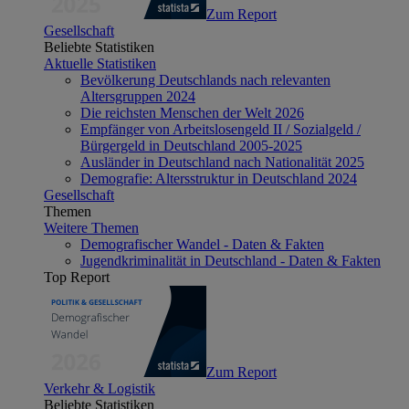
Zum Report
Gesellschaft
Beliebte Statistiken
Aktuelle Statistiken
Bevölkerung Deutschlands nach relevanten
Altersgruppen 2024
Die reichsten Menschen der Welt 2026
Empfänger von Arbeitslosengeld II / Sozialgeld /
Bürgergeld in Deutschland 2005-2025
Ausländer in Deutschland nach Nationalität 2025
Demografie: Altersstruktur in Deutschland 2024
Gesellschaft
Themen
Weitere Themen
Demografischer Wandel - Daten & Fakten
Jugendkriminalität in Deutschland - Daten & Fakten
Top Report
Zum Report
Verkehr & Logistik
Beliebte Statistiken