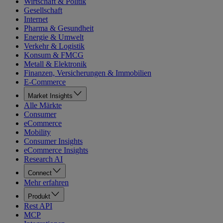
Wirtschaft & Politik
Gesellschaft
Internet
Pharma & Gesundheit
Energie & Umwelt
Verkehr & Logistik
Konsum & FMCG
Metall & Elektronik
Finanzen, Versicherungen & Immobilien
E-Commerce
Market Insights
Alle Märkte
Consumer
eCommerce
Mobility
Consumer Insights
eCommerce Insights
Research AI
Connect
Mehr erfahren
Produkt
Rest API
MCP