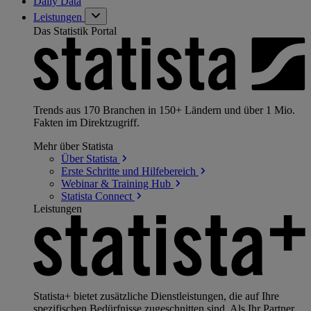
Daily Data
Leistungen
Das Statistik Portal
Trends aus 170 Branchen in 150+ Ländern und über 1 Mio.
Fakten im Direktzugriff.
Mehr über Statista
Über
Statista
Erste Schritte und
Hilfebereich
Webinar & Training
Hub
Statista
Connect
Leistungen
Statista+ bietet zusätzliche Dienstleistungen, die auf Ihre
spezifischen Bedürfnisse zugeschnitten sind. Als Ihr Partner