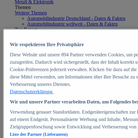
Metall & Elektronik
Themen
Weitere Themen
Automobilindustrie Deutschland - Daten & Fakten
Automobilindustrie weltweit - Daten & Fakten
Top Report
Wir respektieren Ihre Privatsphäre
Diese Website und unsere
894
Partner verwenden Cookies, um pe
Zum Report
zuzugreifen. Dadurch wird sichergestellt, dass der Inhalt korrekt
E-commerce
Cookie-Präferenzen jederzeit verwalten. Klicken Sie dazu auf die
Beliebte Statistiken
diese Mittel verwenden, um Informationen über Ihre Besuche zu s
Aktuelle Statistiken
E-Commerce - Entwicklung des Umsatzes in
Verbesserung unseres Dienstes.
Deutschland 1999-2025
Datenschutzerklärung.
Umsatz von Amazon in Deutschland und weltweit
2010-2025
Wir und unsere Partner verarbeiten Daten, um Folgendes bere
B2C-E-Commerce: Top-50 Online Shops in
Deutschland 2024
Verwendung genauer Standortdaten. Endgeräteeigenschaften zur Id
Marktanteile von Online-Zahlungsverfahren in
auf einem Endgerät. Personalisierte Werbung und Inhalte, Messu
Deutschland 2024
Zielgruppenforschung sowie Entwicklung und Verbesserung von
Umsatzstarke Warengruppen im Online-Handel in
Deutschland 2023-2025
Liste der Partner (Lieferanten)