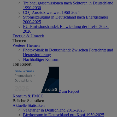
Treibhausgasemissionen nach Sektoren in Deutschland
1990-2030
CO₂-Ausstoß weltweit 1960-2024
Stromerzeugung in Deutschland nach Energieträger
2000-2025
EU-Emissionshandel: Entwicklung der Preise 2023-
2026
Energie & Umwelt
Themen
Weitere Themen
Photovoltaik in Deutschland: Zwischen Fortschritt und
Herausforderung
Nachhaltiger Konsum
Top Report
Zum Report
Konsum & FMCG
Beliebte Statistiken
Aktuelle Statistiken
Vegetarier in Deutschland 2015-2025
Bierkonsum in Deutschland pro Kopf 1950-2025