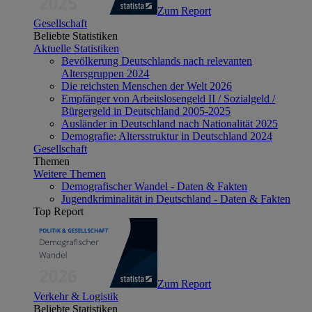
Zum Report
Gesellschaft
Beliebte Statistiken
Aktuelle Statistiken
Bevölkerung Deutschlands nach relevanten
Altersgruppen 2024
Die reichsten Menschen der Welt 2026
Empfänger von Arbeitslosengeld II / Sozialgeld /
Bürgergeld in Deutschland 2005-2025
Ausländer in Deutschland nach Nationalität 2025
Demografie: Altersstruktur in Deutschland 2024
Gesellschaft
Themen
Weitere Themen
Demografischer Wandel - Daten & Fakten
Jugendkriminalität in Deutschland - Daten & Fakten
Top Report
Zum Report
Verkehr & Logistik
Beliebte Statistiken