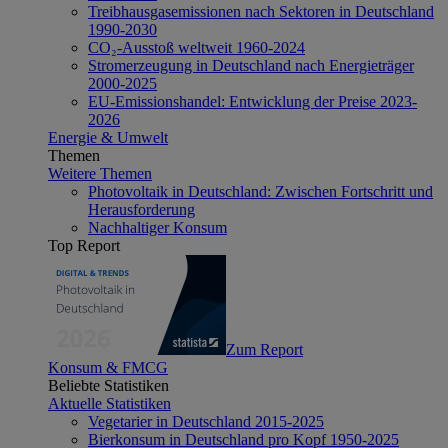
Treibhausgasemissionen nach Sektoren in Deutschland
1990-2030
CO₂-Ausstoß weltweit 1960-2024
Stromerzeugung in Deutschland nach Energieträger
2000-2025
EU-Emissionshandel: Entwicklung der Preise 2023-
2026
Energie & Umwelt
Themen
Weitere Themen
Photovoltaik in Deutschland: Zwischen Fortschritt und
Herausforderung
Nachhaltiger Konsum
Top Report
Zum Report
Konsum & FMCG
Beliebte Statistiken
Aktuelle Statistiken
Vegetarier in Deutschland 2015-2025
Bierkonsum in Deutschland pro Kopf 1950-2025