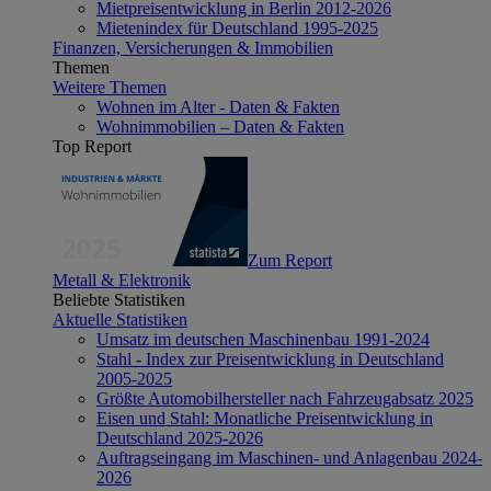
Mietpreisentwicklung in Berlin 2012-2026
Mietenindex für Deutschland 1995-2025
Finanzen, Versicherungen & Immobilien
Themen
Weitere Themen
Wohnen im Alter - Daten & Fakten
Wohnimmobilien – Daten & Fakten
Top Report
Zum Report
Metall & Elektronik
Beliebte Statistiken
Aktuelle Statistiken
Umsatz im deutschen Maschinenbau 1991-2024
Stahl - Index zur Preisentwicklung in Deutschland
2005-2025
Größte Automobilhersteller nach Fahrzeugabsatz 2025
Eisen und Stahl: Monatliche Preisentwicklung in
Deutschland 2025-2026
Auftragseingang im Maschinen- und Anlagenbau 2024-
2026