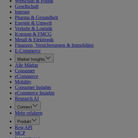
Wirtschaft & Politik
Gesellschaft
Internet
Pharma & Gesundheit
Energie & Umwelt
Verkehr & Logistik
Konsum & FMCG
Metall & Elektronik
Finanzen, Versicherungen & Immobilien
E-Commerce
Market Insights
Alle Märkte
Consumer
eCommerce
Mobility
Consumer Insights
eCommerce Insights
Research AI
Connect
Mehr erfahren
Produkt
Rest API
MCP