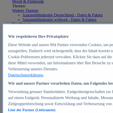
Metall & Elektronik
Themen
Weitere Themen
Automobilindustrie Deutschland - Daten & Fakten
Automobilindustrie weltweit - Daten & Fakten
Top Report
Wir respektieren Ihre Privatsphäre
Diese Website und unsere
894
Partner verwenden Cookies, um pe
Zum Report
zuzugreifen. Dadurch wird sichergestellt, dass der Inhalt korrekt
E-commerce
Cookie-Präferenzen jederzeit verwalten. Klicken Sie dazu auf die
Beliebte Statistiken
diese Mittel verwenden, um Informationen über Ihre Besuche zu s
Aktuelle Statistiken
E-Commerce - Entwicklung des Umsatzes in
Verbesserung unseres Dienstes.
Deutschland 1999-2025
Datenschutzerklärung.
Umsatz von Amazon in Deutschland und weltweit
2010-2025
Wir und unsere Partner verarbeiten Daten, um Folgendes bere
B2C-E-Commerce: Top-50 Online Shops in
Deutschland 2024
Verwendung genauer Standortdaten. Endgeräteeigenschaften zur Id
Marktanteile von Online-Zahlungsverfahren in
auf einem Endgerät. Personalisierte Werbung und Inhalte, Messu
Deutschland 2024
Zielgruppenforschung sowie Entwicklung und Verbesserung von
Umsatzstarke Warengruppen im Online-Handel in
Deutschland 2023-2025
Liste der Partner (Lieferanten)