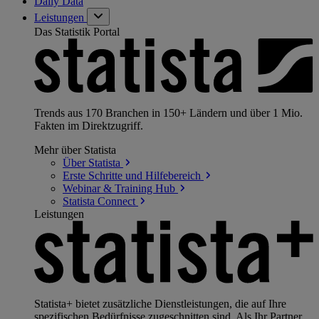
Daily Data
Leistungen
Das Statistik Portal
Trends aus 170 Branchen in 150+ Ländern und über 1 Mio.
Fakten im Direktzugriff.
Mehr über Statista
Über
Statista
Erste Schritte und
Hilfebereich
Webinar & Training
Hub
Statista
Connect
Leistungen
Statista+ bietet zusätzliche Dienstleistungen, die auf Ihre
spezifischen Bedürfnisse zugeschnitten sind. Als Ihr Partner