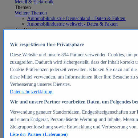
Metall & Elektronik
Themen
Weitere Themen
Automobilindustrie Deutschland - Daten & Fakten
Automobilindustrie weltweit - Daten & Fakten
Top Report
Wir respektieren Ihre Privatsphäre
Diese Website und unsere
894
Partner verwenden Cookies, um pe
Zum Report
zuzugreifen. Dadurch wird sichergestellt, dass der Inhalt korrekt
E-commerce
Cookie-Präferenzen jederzeit verwalten. Klicken Sie dazu auf die
Beliebte Statistiken
diese Mittel verwenden, um Informationen über Ihre Besuche zu s
Aktuelle Statistiken
E-Commerce - Entwicklung des Umsatzes in
Verbesserung unseres Dienstes.
Deutschland 1999-2025
Datenschutzerklärung.
Umsatz von Amazon in Deutschland und weltweit
2010-2025
Wir und unsere Partner verarbeiten Daten, um Folgendes bere
B2C-E-Commerce: Top-50 Online Shops in
Deutschland 2024
Verwendung genauer Standortdaten. Endgeräteeigenschaften zur Id
Marktanteile von Online-Zahlungsverfahren in
auf einem Endgerät. Personalisierte Werbung und Inhalte, Messu
Deutschland 2024
Zielgruppenforschung sowie Entwicklung und Verbesserung von
Umsatzstarke Warengruppen im Online-Handel in
Deutschland 2023-2025
Liste der Partner (Lieferanten)