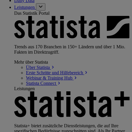
Daily Data
Leistungen
Das Statistik Portal
Trends aus 170 Branchen in 150+ Ländern und über 1 Mio.
Fakten im Direktzugriff.
Mehr über Statista
Über
Statista
Erste Schritte und
Hilfebereich
Webinar & Training
Hub
Statista
Connect
Leistungen
Statista+ bietet zusätzliche Dienstleistungen, die auf Ihre
spezifischen Bedürfnisse zugeschnitten sind. Als Ihr Partner