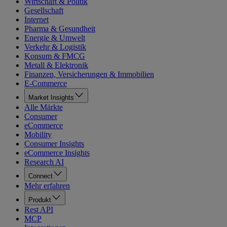
Wirtschaft & Politik
Gesellschaft
Internet
Pharma & Gesundheit
Energie & Umwelt
Verkehr & Logistik
Konsum & FMCG
Metall & Elektronik
Finanzen, Versicherungen & Immobilien
E-Commerce
Market Insights
Alle Märkte
Consumer
eCommerce
Mobility
Consumer Insights
eCommerce Insights
Research AI
Connect
Mehr erfahren
Produkt
Rest API
MCP