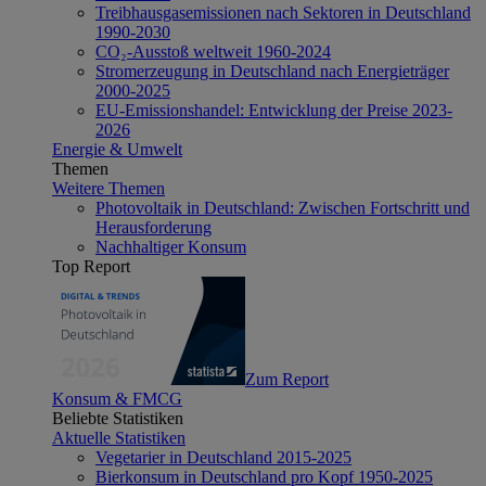
Treibhausgasemissionen nach Sektoren in Deutschland
1990-2030
CO₂-Ausstoß weltweit 1960-2024
Stromerzeugung in Deutschland nach Energieträger
2000-2025
EU-Emissionshandel: Entwicklung der Preise 2023-
2026
Energie & Umwelt
Themen
Weitere Themen
Photovoltaik in Deutschland: Zwischen Fortschritt und
Herausforderung
Nachhaltiger Konsum
Top Report
Zum Report
Konsum & FMCG
Beliebte Statistiken
Aktuelle Statistiken
Vegetarier in Deutschland 2015-2025
Bierkonsum in Deutschland pro Kopf 1950-2025