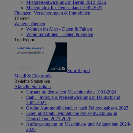
Mietpreisentwicklung in Berlin 2012-2026
Mietenindex für Deutschland 1995-2025
Finanzen, Versicherungen & Immobilien
Themen
Weitere Themen
Wohnen im Alter - Daten & Fakten
Wohnimmobilien – Daten & Fakten
Top Report
Zum Report
Metall & Elektronik
Beliebte Statistiken
Aktuelle Statistiken
Umsatz im deutschen Maschinenbau 1991-2024
Stahl - Index zur Preisentwicklung in Deutschland
2005-2025
Größte Automobilhersteller nach Fahrzeugabsatz 2025
Eisen und Stahl: Monatliche Preisentwicklung in
Deutschland 2025-2026
Auftragseingang im Maschinen- und Anlagenbau 2024-
2026