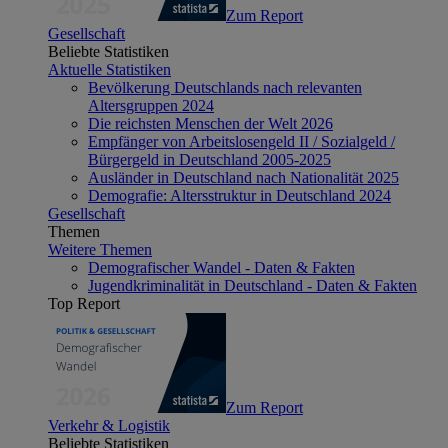
Zum Report
Gesellschaft
Beliebte Statistiken
Aktuelle Statistiken
Bevölkerung Deutschlands nach relevanten
Altersgruppen 2024
Die reichsten Menschen der Welt 2026
Empfänger von Arbeitslosengeld II / Sozialgeld /
Bürgergeld in Deutschland 2005-2025
Ausländer in Deutschland nach Nationalität 2025
Demografie: Altersstruktur in Deutschland 2024
Gesellschaft
Themen
Weitere Themen
Demografischer Wandel - Daten & Fakten
Jugendkriminalität in Deutschland - Daten & Fakten
Top Report
Zum Report
Verkehr & Logistik
Beliebte Statistiken