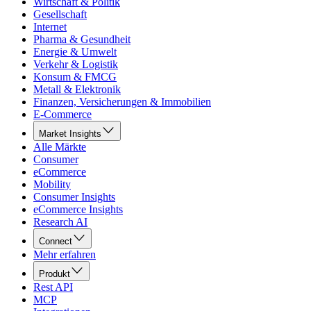
Wirtschaft & Politik
Gesellschaft
Internet
Pharma & Gesundheit
Energie & Umwelt
Verkehr & Logistik
Konsum & FMCG
Metall & Elektronik
Finanzen, Versicherungen & Immobilien
E-Commerce
Market Insights
Alle Märkte
Consumer
eCommerce
Mobility
Consumer Insights
eCommerce Insights
Research AI
Connect
Mehr erfahren
Produkt
Rest API
MCP