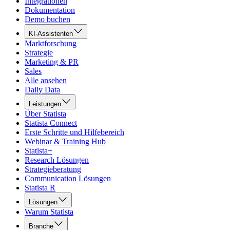
Integrationen
Dokumentation
Demo buchen
KI-Assistenten
Marktforschung
Strategie
Marketing & PR
Sales
Alle ansehen
Daily Data
Leistungen
Über Statista
Statista Connect
Erste Schritte und Hilfebereich
Webinar & Training Hub
Statista+
Research Lösungen
Strategieberatung
Communication Lösungen
Statista R
Lösungen
Warum Statista
Branche