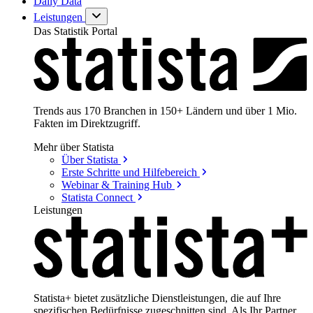
Daily Data
Leistungen
Das Statistik Portal
Trends aus 170 Branchen in 150+ Ländern und über 1 Mio.
Fakten im Direktzugriff.
Mehr über Statista
Über
Statista
Erste Schritte und
Hilfebereich
Webinar & Training
Hub
Statista
Connect
Leistungen
Statista+ bietet zusätzliche Dienstleistungen, die auf Ihre
spezifischen Bedürfnisse zugeschnitten sind. Als Ihr Partner