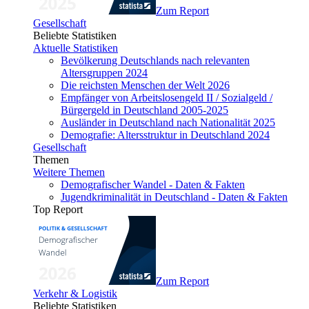
Zum Report
Gesellschaft
Beliebte Statistiken
Aktuelle Statistiken
Bevölkerung Deutschlands nach relevanten
Altersgruppen 2024
Die reichsten Menschen der Welt 2026
Empfänger von Arbeitslosengeld II / Sozialgeld /
Bürgergeld in Deutschland 2005-2025
Ausländer in Deutschland nach Nationalität 2025
Demografie: Altersstruktur in Deutschland 2024
Gesellschaft
Themen
Weitere Themen
Demografischer Wandel - Daten & Fakten
Jugendkriminalität in Deutschland - Daten & Fakten
Top Report
Zum Report
Verkehr & Logistik
Beliebte Statistiken