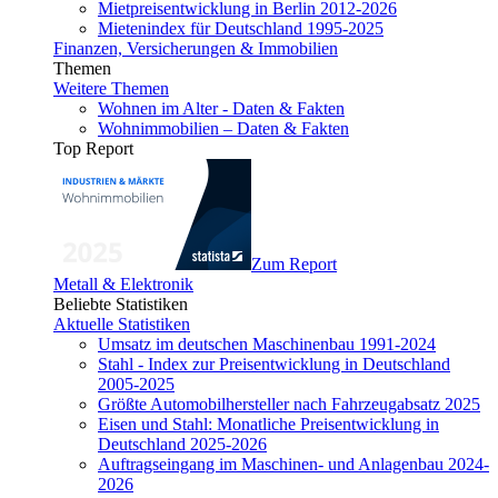
Mietpreisentwicklung in Berlin 2012-2026
Mietenindex für Deutschland 1995-2025
Finanzen, Versicherungen & Immobilien
Themen
Weitere Themen
Wohnen im Alter - Daten & Fakten
Wohnimmobilien – Daten & Fakten
Top Report
Zum Report
Metall & Elektronik
Beliebte Statistiken
Aktuelle Statistiken
Umsatz im deutschen Maschinenbau 1991-2024
Stahl - Index zur Preisentwicklung in Deutschland
2005-2025
Größte Automobilhersteller nach Fahrzeugabsatz 2025
Eisen und Stahl: Monatliche Preisentwicklung in
Deutschland 2025-2026
Auftragseingang im Maschinen- und Anlagenbau 2024-
2026