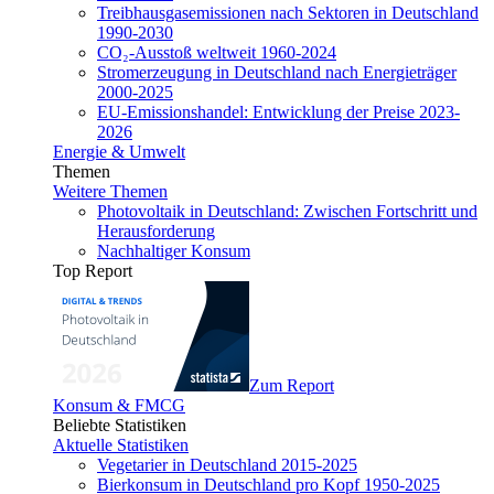
Treibhausgasemissionen nach Sektoren in Deutschland
1990-2030
CO₂-Ausstoß weltweit 1960-2024
Stromerzeugung in Deutschland nach Energieträger
2000-2025
EU-Emissionshandel: Entwicklung der Preise 2023-
2026
Energie & Umwelt
Themen
Weitere Themen
Photovoltaik in Deutschland: Zwischen Fortschritt und
Herausforderung
Nachhaltiger Konsum
Top Report
Zum Report
Konsum & FMCG
Beliebte Statistiken
Aktuelle Statistiken
Vegetarier in Deutschland 2015-2025
Bierkonsum in Deutschland pro Kopf 1950-2025