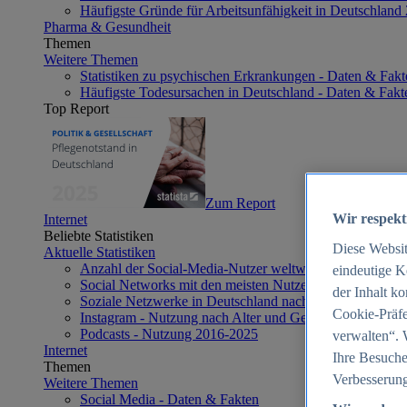
Häufigste Gründe für Arbeitsunfähigkeit in Deutschland
Pharma & Gesundheit
Themen
Weitere Themen
Statistiken zu psychischen Erkrankungen - Daten & Fakt
Häufigste Todesursachen in Deutschland - Daten & Fakt
Top Report
Zum Report
Wir respekt
Internet
Beliebte Statistiken
Diese Websi
Aktuelle Statistiken
Anzahl der Social-Media-Nutzer weltweit 2012-2025
eindeutige K
Social Networks mit den meisten Nutzern weltweit 2025
der Inhalt k
Soziale Netzwerke in Deutschland nach Generationen 2
Cookie-Präfe
Instagram - Nutzung nach Alter und Geschlecht in Deut
Podcasts - Nutzung 2016-2025
verwalten“. 
Internet
Ihre Besuche
Themen
Verbesserung
Weitere Themen
Social Media - Daten & Fakten