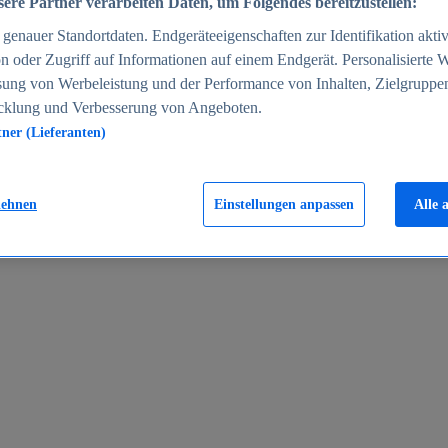
ere Partner verarbeiten Daten, um Folgendes bereitzustellen:
enauer Standortdaten. Endgeräteeigenschaften zur Identifikation aktiv
n oder Zugriff auf Informationen auf einem Endgerät. Personalisierte
sung von Werbeleistung und der Performance von Inhalten, Zielgruppe
cklung und Verbesserung von Angeboten.
tner (Lieferanten)
en 2024
lehnen
Einstellungen anpassen
Alle 
rgeld in Deutschland 2005-2025