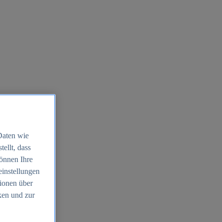
Daten wie
ellt, dass
können Ihre
einstellungen
ionen über
ken und zur