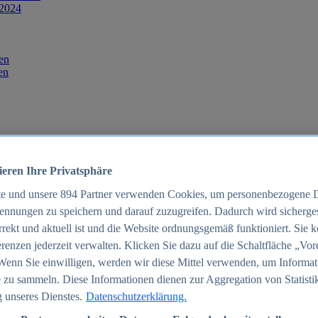
 2024
en
en
ieren Ihre Privatsphäre
te und unsere
894
Partner verwenden Cookies, um personenbezogene 
ennungen zu speichern und darauf zuzugreifen. Dadurch wird sichergest
orrekt und aktuell ist und die Website ordnungsgemäß funktioniert. Sie 
025
renzen jederzeit verwalten. Klicken Sie dazu auf die Schaltfläche „Vor
schland 2025
Wenn Sie einwilligen, werden wir diese Mittel verwenden, um Informat
 zu sammeln. Diese Informationen dienen zur Aggregation von Statisti
 unseres Dienstes.
Datenschutzerklärung.