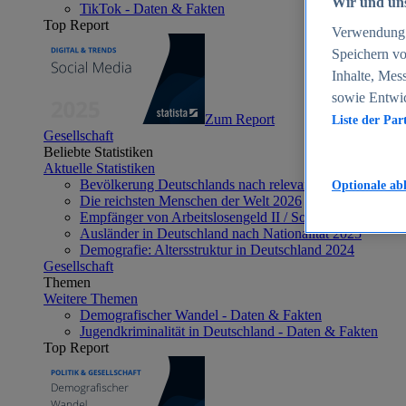
Wir und uns
TikTok - Daten & Fakten
Top Report
Verwendung g
Speichern vo
Inhalte, Mes
sowie Entwi
Zum Report
Liste der Par
Gesellschaft
Beliebte Statistiken
Aktuelle Statistiken
Bevölkerung Deutschlands nach relevanten Altersgrupp
Optionale ab
Die reichsten Menschen der Welt 2026
Empfänger von Arbeitslosengeld II / Sozialgeld / Bürge
Ausländer in Deutschland nach Nationalität 2025
Demografie: Altersstruktur in Deutschland 2024
Gesellschaft
Themen
Weitere Themen
Demografischer Wandel - Daten & Fakten
Jugendkriminalität in Deutschland - Daten & Fakten
Top Report