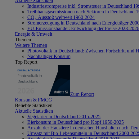
Aktuelle Statistiken
Industriestrompreise inkl. Stromsteuer in Deutschland 1
Treibhausgasemissionen nach Sektoren in Deutschland 
CO₂-Ausstoß weltweit 1960-2024
Stromerzeugung in Deutschland nach Energieträger 200
EU-Emissionshandel: Entwicklung der Preise 2023-202
Energie & Umwelt
Themen
Weitere Themen
Photovoltaik in Deutschland: Zwischen Fortschritt und 
Nachhaltiger Konsum
Top Report
Zum Report
Konsum & FMCG
Beliebte Statistiken
Aktuelle Statistiken
Vegetarier in Deutschland 2015-2025
Bierkonsum in Deutschland pro Kopf 1950-2025
Anzahl der Haustiere in deutschen Haushalten nach Tier
Umsatz mit Bio-Lebensmitteln in Deutschland 2000-202
Anzahl der Veganer in Deutschland 2015-2025