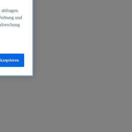
 abfragen.
 Werbung und
nforschung
akzeptieren