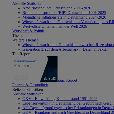
Aktuelle Statistiken
Arbeitslosenquote Deutschland 2005-2026
Bruttoinlandsprodukt (BIP) Deutschland 1991-2025
Monatliche Inflationsrate in Deutschland 2024-2026
Wirtschaftswachstum Deutschland - Veränderung des B
Wertvollste Unternehmen der Welt 2026
Wirtschaft & Politik
Themen
Weitere Themen
Wirtschaftswachstum: Deutschland zwischen Rezession 
Generation Z auf dem Arbeitsmarkt - Daten & Fakten
Top Report
Zum Report
Pharma & Gesundheit
Beliebte Statistiken
Aktuelle Statistiken
GKV - Entwicklung Krankenstand 1991-2026
Lebenserwartung in Deutschland bei Geburt nach Gesch
AU-Tage aufgrund psychischer Erkrankungen in Deutsc
GKV - Krankenstand nach Geschlecht in Deutschland 