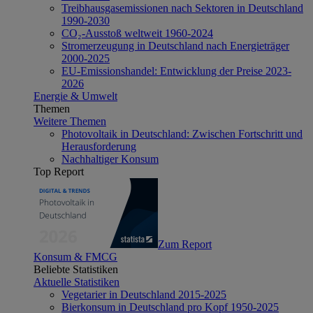
Treibhausgasemissionen nach Sektoren in Deutschland
1990-2030
CO₂-Ausstoß weltweit 1960-2024
Stromerzeugung in Deutschland nach Energieträger
2000-2025
EU-Emissionshandel: Entwicklung der Preise 2023-
2026
Energie & Umwelt
Themen
Weitere Themen
Photovoltaik in Deutschland: Zwischen Fortschritt und
Herausforderung
Nachhaltiger Konsum
Top Report
Zum Report
Konsum & FMCG
Beliebte Statistiken
Aktuelle Statistiken
Vegetarier in Deutschland 2015-2025
Bierkonsum in Deutschland pro Kopf 1950-2025