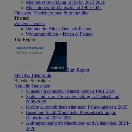
Mietpreisentwicklung in Berlin 2012-2026
Mietenindex für Deutschland 1995-2025
Finanzen, Versicherungen & Immobilien
Themen
Weitere Themen
Wohnen im Alter - Daten & Fakten
Wohnimmobilien – Daten & Fakten
Top Report
Zum Report
Metall & Elektronik
Beliebte Statistiken
Aktuelle Statistiken
Umsatz im deutschen Maschinenbau 1991-2024
Stahl - Index zur Preisentwicklung in Deutschland
2005-2025
Größte Automobilhersteller nach Fahrzeugabsatz 2025
Eisen und Stahl: Monatliche Preisentwicklung in
Deutschland 2025-2026
Auftragseingang im Maschinen- und Anlagenbau 2024-
2026