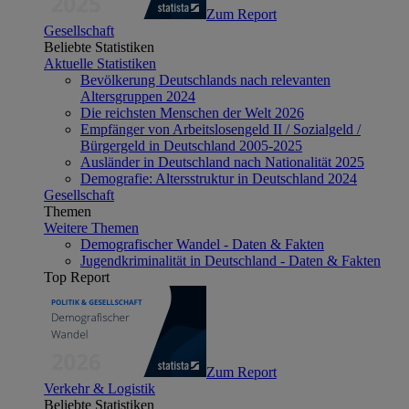
Zum Report
Gesellschaft
Beliebte Statistiken
Aktuelle Statistiken
Bevölkerung Deutschlands nach relevanten
Altersgruppen 2024
Die reichsten Menschen der Welt 2026
Empfänger von Arbeitslosengeld II / Sozialgeld /
Bürgergeld in Deutschland 2005-2025
Ausländer in Deutschland nach Nationalität 2025
Demografie: Altersstruktur in Deutschland 2024
Gesellschaft
Themen
Weitere Themen
Demografischer Wandel - Daten & Fakten
Jugendkriminalität in Deutschland - Daten & Fakten
Top Report
Zum Report
Verkehr & Logistik
Beliebte Statistiken