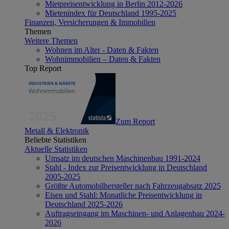
Mietpreisentwicklung in Berlin 2012-2026
Mietenindex für Deutschland 1995-2025
Finanzen, Versicherungen & Immobilien
Themen
Weitere Themen
Wohnen im Alter - Daten & Fakten
Wohnimmobilien – Daten & Fakten
Top Report
Zum Report
Metall & Elektronik
Beliebte Statistiken
Aktuelle Statistiken
Umsatz im deutschen Maschinenbau 1991-2024
Stahl - Index zur Preisentwicklung in Deutschland
2005-2025
Größte Automobilhersteller nach Fahrzeugabsatz 2025
Eisen und Stahl: Monatliche Preisentwicklung in
Deutschland 2025-2026
Auftragseingang im Maschinen- und Anlagenbau 2024-
2026