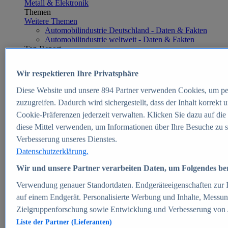
Metall & Elektronik
Themen
Weitere Themen
Automobilindustrie Deutschland - Daten & Fakten
Automobilindustrie weltweit - Daten & Fakten
Top Report
Wir respektieren Ihre Privatsphäre
Diese Website und unsere
894
Partner verwenden Cookies, um pe
Zum Report
zuzugreifen. Dadurch wird sichergestellt, dass der Inhalt korrekt
E-commerce
Cookie-Präferenzen jederzeit verwalten. Klicken Sie dazu auf die
Beliebte Statistiken
diese Mittel verwenden, um Informationen über Ihre Besuche zu s
Aktuelle Statistiken
E-Commerce - Entwicklung des Umsatzes in
Verbesserung unseres Dienstes.
Deutschland 1999-2025
Datenschutzerklärung.
Umsatz von Amazon in Deutschland und weltweit
2010-2025
Wir und unsere Partner verarbeiten Daten, um Folgendes bere
B2C-E-Commerce: Top-50 Online Shops in
Deutschland 2024
Verwendung genauer Standortdaten. Endgeräteeigenschaften zur Id
Marktanteile von Online-Zahlungsverfahren in
auf einem Endgerät. Personalisierte Werbung und Inhalte, Messu
Deutschland 2024
Zielgruppenforschung sowie Entwicklung und Verbesserung von
Umsatzstarke Warengruppen im Online-Handel in
Deutschland 2023-2025
Liste der Partner (Lieferanten)