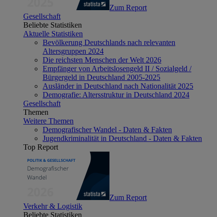
Zum Report
Gesellschaft
Beliebte Statistiken
Aktuelle Statistiken
Bevölkerung Deutschlands nach relevanten
Altersgruppen 2024
Die reichsten Menschen der Welt 2026
Empfänger von Arbeitslosengeld II / Sozialgeld /
Bürgergeld in Deutschland 2005-2025
Ausländer in Deutschland nach Nationalität 2025
Demografie: Altersstruktur in Deutschland 2024
Gesellschaft
Themen
Weitere Themen
Demografischer Wandel - Daten & Fakten
Jugendkriminalität in Deutschland - Daten & Fakten
Top Report
Zum Report
Verkehr & Logistik
Beliebte Statistiken