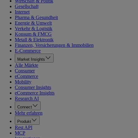
Wirtschaft & Politik
Gesellschaft
Internet
Pharma & Gesundheit
Energie & Umwelt
Verkehr & Logistik
Konsum & FMCG
Metall & Elektronik
Finanzen, Versicherungen & Immobilien
E-Commerce
Market Insights
Alle Märkte
Consumer
eCommerce
Mobility
Consumer Insights
eCommerce Insights
Research AI
Connect
Mehr erfahren
Produkt
Rest API
MCP