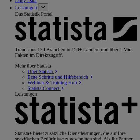
Daily Data
Leistungen
Das Statistik Portal
Trends aus 170 Branchen in 150+ Ländern und über 1 Mio.
Fakten im Direktzugriff.
Mehr über Statista
Über
Statista
Erste Schritte und
Hilfebereich
Webinar & Training
Hub
Statista
Connect
Leistungen
Statista+ bietet zusätzliche Dienstleistungen, die auf Ihre
spezifischen Bedürfnisse zugeschnitten sind. Als Ihr Partner