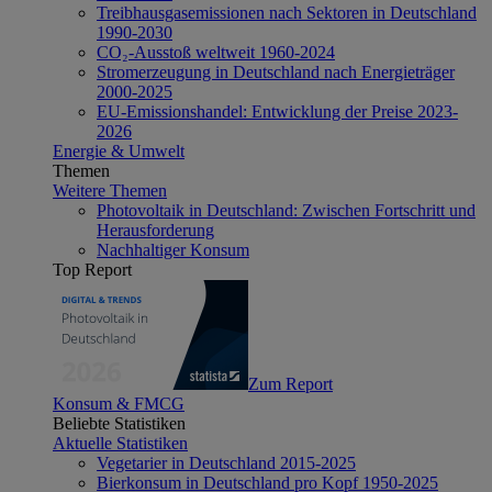
Treibhausgasemissionen nach Sektoren in Deutschland
1990-2030
CO₂-Ausstoß weltweit 1960-2024
Stromerzeugung in Deutschland nach Energieträger
2000-2025
EU-Emissionshandel: Entwicklung der Preise 2023-
2026
Energie & Umwelt
Themen
Weitere Themen
Photovoltaik in Deutschland: Zwischen Fortschritt und
Herausforderung
Nachhaltiger Konsum
Top Report
Zum Report
Konsum & FMCG
Beliebte Statistiken
Aktuelle Statistiken
Vegetarier in Deutschland 2015-2025
Bierkonsum in Deutschland pro Kopf 1950-2025