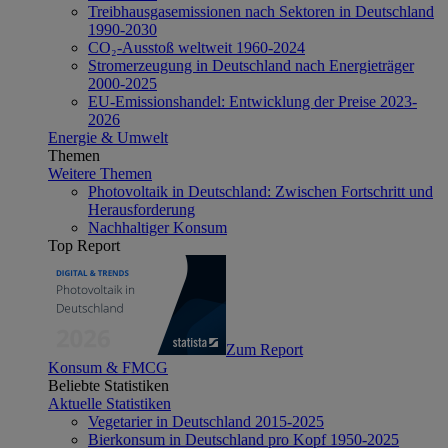
Treibhausgasemissionen nach Sektoren in Deutschland
1990-2030
CO₂-Ausstoß weltweit 1960-2024
Stromerzeugung in Deutschland nach Energieträger
2000-2025
EU-Emissionshandel: Entwicklung der Preise 2023-
2026
Energie & Umwelt
Themen
Weitere Themen
Photovoltaik in Deutschland: Zwischen Fortschritt und
Herausforderung
Nachhaltiger Konsum
Top Report
Zum Report
Konsum & FMCG
Beliebte Statistiken
Aktuelle Statistiken
Vegetarier in Deutschland 2015-2025
Bierkonsum in Deutschland pro Kopf 1950-2025