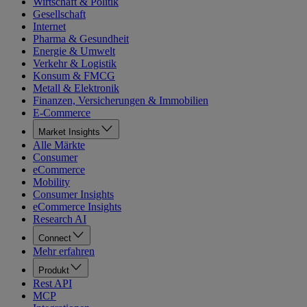
Wirtschaft & Politik
Gesellschaft
Internet
Pharma & Gesundheit
Energie & Umwelt
Verkehr & Logistik
Konsum & FMCG
Metall & Elektronik
Finanzen, Versicherungen & Immobilien
E-Commerce
Market Insights
Alle Märkte
Consumer
eCommerce
Mobility
Consumer Insights
eCommerce Insights
Research AI
Connect
Mehr erfahren
Produkt
Rest API
MCP