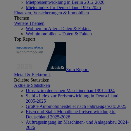
Mietpreisentwicklung in Berlin 2012-2026
Mietenindex für Deutschland 1995-2025
Finanzen, Versicherungen & Immobilien
Themen
Weitere Themen
Wohnen im Alter - Daten & Fakten
Wohnimmobilien – Daten & Fakten
Top Report
Zum Report
Metall & Elektronik
Beliebte Statistiken
Aktuelle Statistiken
Umsatz im deutschen Maschinenbau 1991-2024
Stahl - Index zur Preisentwicklung in Deutschland
2005-2025
Größte Automobilhersteller nach Fahrzeugabsatz 2025
Eisen und Stahl: Monatliche Preisentwicklung in
Deutschland 2025-2026
Auftragseingang im Maschinen- und Anlagenbau 2024-
2026