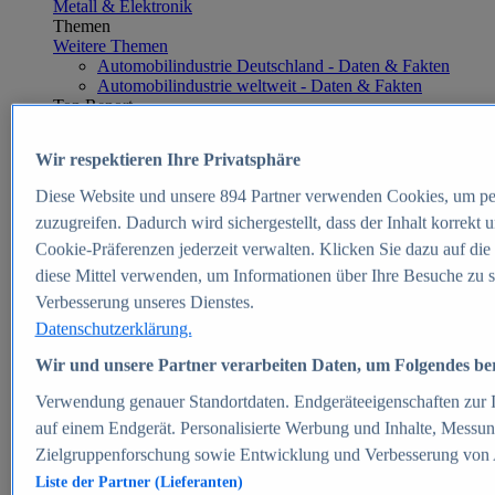
Metall & Elektronik
Themen
Weitere Themen
Automobilindustrie Deutschland - Daten & Fakten
Automobilindustrie weltweit - Daten & Fakten
Top Report
Wir respektieren Ihre Privatsphäre
Diese Website und unsere
894
Partner verwenden Cookies, um pe
Zum Report
zuzugreifen. Dadurch wird sichergestellt, dass der Inhalt korrekt
E-commerce
Cookie-Präferenzen jederzeit verwalten. Klicken Sie dazu auf die
Beliebte Statistiken
diese Mittel verwenden, um Informationen über Ihre Besuche zu s
Aktuelle Statistiken
E-Commerce - Entwicklung des Umsatzes in
Verbesserung unseres Dienstes.
Deutschland 1999-2025
Datenschutzerklärung.
Umsatz von Amazon in Deutschland und weltweit
2010-2025
Wir und unsere Partner verarbeiten Daten, um Folgendes bere
B2C-E-Commerce: Top-50 Online Shops in
Deutschland 2024
Verwendung genauer Standortdaten. Endgeräteeigenschaften zur Id
Marktanteile von Online-Zahlungsverfahren in
auf einem Endgerät. Personalisierte Werbung und Inhalte, Messu
Deutschland 2024
Zielgruppenforschung sowie Entwicklung und Verbesserung von
Umsatzstarke Warengruppen im Online-Handel in
Deutschland 2023-2025
Liste der Partner (Lieferanten)