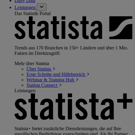
Daily Data
Leistungen
Das Statistik Portal
Trends aus 170 Branchen in 150+ Ländern und über 1 Mio.
Fakten im Direktzugriff.
Mehr über Statista
Über
Statista
Erste Schritte und
Hilfebereich
Webinar & Training
Hub
Statista
Connect
Leistungen
Statista+ bietet zusätzliche Dienstleistungen, die auf Ihre
spezifischen Bedürfnisse zugeschnitten sind. Als Ihr Partner