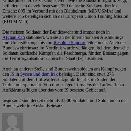
Militärputsch 2012 zu stabilisieren. Wie die Statista-Infografik zeigt,
befinden sich derzeit insgesamt 950 deutsche Soldaten dort im
Einsatz: 805 im Verbund mit den Blauhelmen (MINUSMA) und
weitere 145 beteiligen sich an der European Union Training Mission
(EUTM Mali).
Die meisten Soldaten der Bundeswehr sind immer noch in
Afghanistan
stationiert, wo sie an der internationalen Ausbildungs-
und Unterstützungsmission
Resolute Support
teilnehmen. Auch der
Bundeswehreinsatz im Nordirak wurde verlängert, bei dem deutsche
Soldaten kurdische Kämpfer, die Peschmerga, für den Einsatz gegen
die Terrororganisation Islamischer Staat (IS) ausbilden.
Auch an anderer Stelle sind Bundeswehrsoldaten am Kampf gegen
den
IS
in
Syrien und dem Irak
beteiligt. Dafür sind etwa 275
Soldaten auf dem Luftwaffenstützpunkt Incirlik im Süden der
Türkei untergebracht. Von dort steigen Tornados der Luftwaffe zu
Aufklärungsflügen über das vom IS besetzte Gebiet auf.
Insgesamt sind derzeit mehr als 3.000 Soldaten und Soldatinnen der
Bundeswehr im Auslandseinsatz.