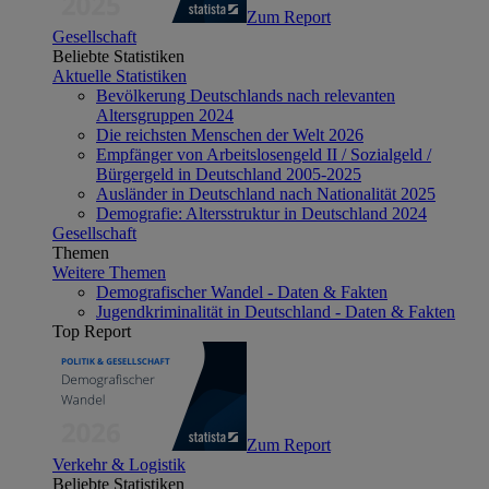
Zum Report
Gesellschaft
Beliebte Statistiken
Aktuelle Statistiken
Bevölkerung Deutschlands nach relevanten
Altersgruppen 2024
Die reichsten Menschen der Welt 2026
Empfänger von Arbeitslosengeld II / Sozialgeld /
Bürgergeld in Deutschland 2005-2025
Ausländer in Deutschland nach Nationalität 2025
Demografie: Altersstruktur in Deutschland 2024
Gesellschaft
Themen
Weitere Themen
Demografischer Wandel - Daten & Fakten
Jugendkriminalität in Deutschland - Daten & Fakten
Top Report
Zum Report
Verkehr & Logistik
Beliebte Statistiken