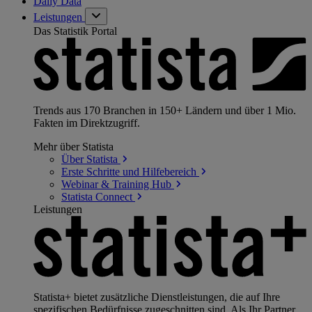
Daily Data
Leistungen
Das Statistik Portal
Trends aus 170 Branchen in 150+ Ländern und über 1 Mio.
Fakten im Direktzugriff.
Mehr über Statista
Über
Statista
Erste Schritte und
Hilfebereich
Webinar & Training
Hub
Statista
Connect
Leistungen
Statista+ bietet zusätzliche Dienstleistungen, die auf Ihre
spezifischen Bedürfnisse zugeschnitten sind. Als Ihr Partner