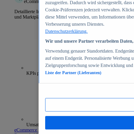
eCommerce Insights
zuzugreifen. Dadurch wird sichergestellt, dass 
Cookie-Präferenzen jederzeit verwalten. Klick
Detaillierte Informationen zu mehr als 39.000 Online-Shops
und Marktplätzen
diese Mittel verwenden, um Informationen über
Verbesserung unseres Dienstes.
Datenschutzerklärung.
Wir und unsere Partner verarbeiten Daten, 
Verwendung genauer Standortdaten. Endgeräteei
auf einem Endgerät. Personalisierte Werbung 
Zielgruppenforschung sowie Entwicklung und
70+
KPIs pro Shop
Liste der Partner (Lieferanten)
Umsatzanalysen und -prognosen
eCommerce Insights entdecken