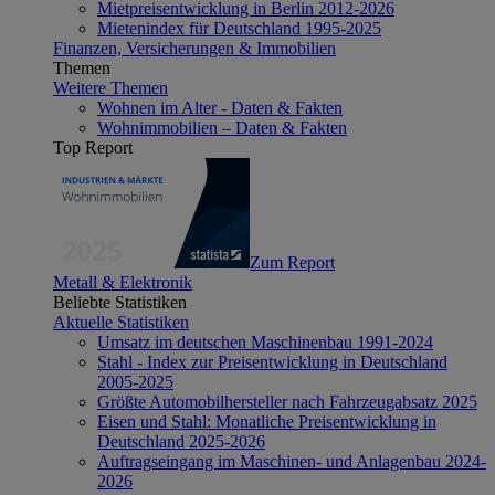
Mietpreisentwicklung in Berlin 2012-2026
Mietenindex für Deutschland 1995-2025
Finanzen, Versicherungen & Immobilien
Themen
Weitere Themen
Wohnen im Alter - Daten & Fakten
Wohnimmobilien – Daten & Fakten
Top Report
Zum Report
Metall & Elektronik
Beliebte Statistiken
Aktuelle Statistiken
Umsatz im deutschen Maschinenbau 1991-2024
Stahl - Index zur Preisentwicklung in Deutschland
2005-2025
Größte Automobilhersteller nach Fahrzeugabsatz 2025
Eisen und Stahl: Monatliche Preisentwicklung in
Deutschland 2025-2026
Auftragseingang im Maschinen- und Anlagenbau 2024-
2026