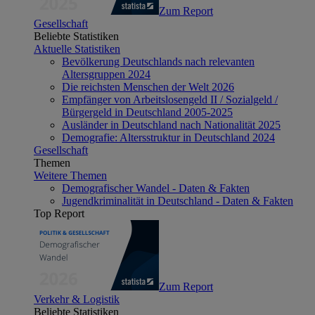
Zum Report
Gesellschaft
Beliebte Statistiken
Aktuelle Statistiken
Bevölkerung Deutschlands nach relevanten
Altersgruppen 2024
Die reichsten Menschen der Welt 2026
Empfänger von Arbeitslosengeld II / Sozialgeld /
Bürgergeld in Deutschland 2005-2025
Ausländer in Deutschland nach Nationalität 2025
Demografie: Altersstruktur in Deutschland 2024
Gesellschaft
Themen
Weitere Themen
Demografischer Wandel - Daten & Fakten
Jugendkriminalität in Deutschland - Daten & Fakten
Top Report
Zum Report
Verkehr & Logistik
Beliebte Statistiken