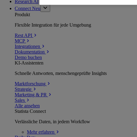
Research AI
Connect
Neu
Produkt
Flexible Integration für jede Umgebung
Rest API
MCP
Integrationen
Dokumentation
Demo buchen
KI-Assistenten
Schnelle Antworten, menschengeprüfte Insights
Marktforschung
Strategie
Marketing & PR
Sales
Alle ansehen
Statista Connect
Verlässliche Daten, in jedem Workflow
Mehr
erfahren