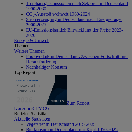
Treibhausgasemissionen nach Sektoren in Deutschland
1990-2030
CO₂-Ausstoß weltweit 1960-2024
Stromerzeugung in Deutschland nach Energieträger
2000-2025
EU-Emissionshandel: Entwicklung der Preise 2023-
2026
Energie & Umwelt
Themen
Weitere Themen
Photovoltaik in Deutschland: Zwischen Fortschritt und
Herausforderung
Nachhaltiger Konsum
Top Report
Zum Report
Konsum & FMCG
Beliebte Statistiken
Aktuelle Statistiken
Vegetarier in Deutschland 2015-2025
Bierkonsum in Deutschland pro Kopf 1950-2025