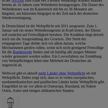
in der
NS-Zeit
zum Ende des Zweiten Weltkriegs wurden Männer
bereits ab 16 Jahren zum Wehrdienst herangezogen. Die Dauer des
Wehrdienstes war im Kaiserreich mit bis zu 36 Monaten am
längsten, am kürzesten hingegen in der Zeit nach der deutschen
Wiedervereinigung.
In Deutschland ist die Wehrpflicht seit 2011 ausgesetzt. Zum 1.
Januar soll ein neues Wehrdienstgesetz in Kraft treten, der Dienst
soll zunächst auf Freiwilligkeit beruhen. Die Koalition ringt derzeit
noch um die Ausgestaltung des Gesetzes. Der Streit der
vergangenen Tage drehte sich vor allem darum, welche
Mechanismen greifen sollen, wenn sich nicht genügend Freiwillige
für die
Bundeswehr
finden und ob künftig alle jungen Männer
wieder gemustert werden sollen. Ein Losverfahren zur Ermittlung
von Wehrpflichtigen lehnt eine Mehrheit der Deutschen als
ungerecht ab.
Weltweit gibt es aktuell
mehr Länder ohne Wehrpflicht
als mit
Wehrpflicht. Dabei zeigt sich, dass es in vielen europäischen,
nordamerikanischen und pazifischen Länder keine Wehrpflicht gibt.
Eingeführt ist sie vor allem in Osteuropa, Russland, im Nahen
Osten, Asien und einigen afrikanischen Staaten.