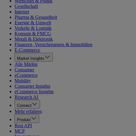
Wirtschaft & Politik
Gesellschaft
Internet
Pharma & Gesundheit
Energie & Umwelt
Verkehr & Logistik
Konsum & FMCG
Metall & Elektronik
Finanzen, Versicherungen & Immobilien
E-Commerce
Market Insights
Alle Märkte
Consumer
eCommerce
Mobility
Consumer Insights
eCommerce Insights
Research AI
Connect
Mehr erfahren
Produkt
Rest API
MCP