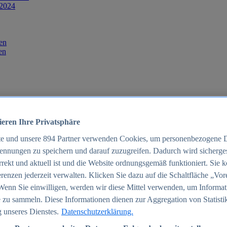
 2024
en
en
ieren Ihre Privatsphäre
te und unsere
894
Partner verwenden Cookies, um personenbezogene 
ennungen zu speichern und darauf zuzugreifen. Dadurch wird sichergest
orrekt und aktuell ist und die Website ordnungsgemäß funktioniert. Sie 
025
renzen jederzeit verwalten. Klicken Sie dazu auf die Schaltfläche „Vor
schland 2025
Wenn Sie einwilligen, werden wir diese Mittel verwenden, um Informat
 zu sammeln. Diese Informationen dienen zur Aggregation von Statisti
 unseres Dienstes.
Datenschutzerklärung.