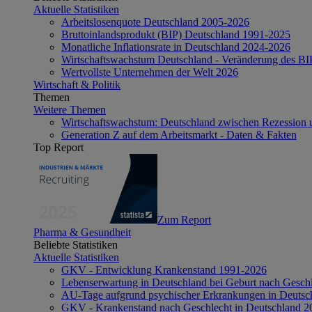
Aktuelle Statistiken
Arbeitslosenquote Deutschland 2005-2026
Bruttoinlandsprodukt (BIP) Deutschland 1991-2025
Monatliche Inflationsrate in Deutschland 2024-2026
Wirtschaftswachstum Deutschland - Veränderung des B
Wertvollste Unternehmen der Welt 2026
Wirtschaft & Politik
Themen
Weitere Themen
Wirtschaftswachstum: Deutschland zwischen Rezession 
Generation Z auf dem Arbeitsmarkt - Daten & Fakten
Top Report
Zum Report
Pharma & Gesundheit
Beliebte Statistiken
Aktuelle Statistiken
GKV - Entwicklung Krankenstand 1991-2026
Lebenserwartung in Deutschland bei Geburt nach Gesch
AU-Tage aufgrund psychischer Erkrankungen in Deutsc
GKV - Krankenstand nach Geschlecht in Deutschland 