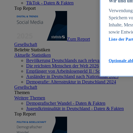
Wir und uns
TikTok - Daten & Fakten
Top Report
Verwendung g
Speichern vo
Inhalte, Mes
sowie Entwi
Zum Report
Liste der Par
Gesellschaft
Beliebte Statistiken
Aktuelle Statistiken
Bevölkerung Deutschlands nach relevanten Altersgrupp
Optionale ab
Die reichsten Menschen der Welt 2026
Empfänger von Arbeitslosengeld II / Sozialgeld / Bürge
Ausländer in Deutschland nach Nationalität 2025
Demografie: Altersstruktur in Deutschland 2024
Gesellschaft
Themen
Weitere Themen
Demografischer Wandel - Daten & Fakten
Jugendkriminalität in Deutschland - Daten & Fakten
Top Report