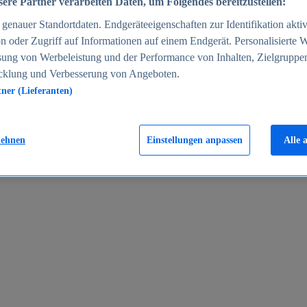
ere Partner verarbeiten Daten, um Folgendes bereitzustellen:
enauer Standortdaten. Endgeräteeigenschaften zur Identifikation aktiv
n oder Zugriff auf Informationen auf einem Endgerät. Personalisierte
sung von Werbeleistung und der Performance von Inhalten, Zielgruppe
cklung und Verbesserung von Angeboten.
tner (Lieferanten)
en 2024
lehnen
Einstellungen anpassen
Alle 
rgeld in Deutschland 2005-2025