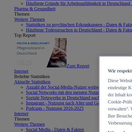
Häufigste Gründe für Arbeitsunfähigkeit in Deutschland
Pharma & Gesundheit
Themen
Weitere Themen
Statistiken zu psychischen Erkrankungen - Daten & Fakt
Häufigste Todesursachen in Deutschland - Daten & Fakt
Top Report
Zum Report
Wir respekt
Internet
Beliebte Statistiken
Diese Websi
Aktuelle Statistiken
Anzahl der Social-Media-Nutzer weltweit 2012-2025
eindeutige K
Social Networks mit den meisten Nutzern weltweit 2025
der Inhalt k
Soziale Netzwerke in Deutschland nach Generationen 2
Cookie-Präfe
Instagram - Nutzung nach Alter und Geschlecht in Deut
Podcasts - Nutzung 2016-2025
verwalten“. 
Internet
Ihre Besuche
Themen
Verbesserung
Weitere Themen
Social Media - Daten & Fakten