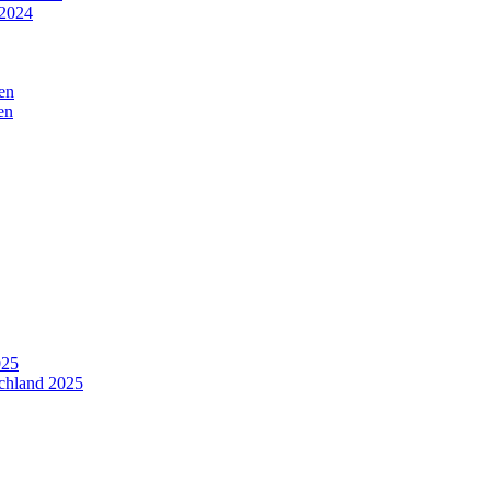
 2024
en
en
025
schland 2025