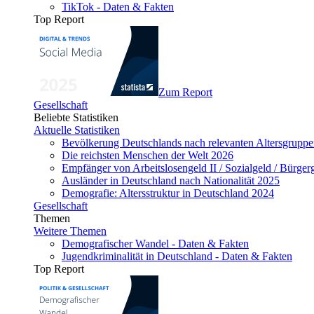
TikTok - Daten & Fakten
Top Report
Zum Report
Gesellschaft
Beliebte Statistiken
Aktuelle Statistiken
Bevölkerung Deutschlands nach relevanten Altersgrupp
Die reichsten Menschen der Welt 2026
Empfänger von Arbeitslosengeld II / Sozialgeld / Bürge
Ausländer in Deutschland nach Nationalität 2025
Demografie: Altersstruktur in Deutschland 2024
Gesellschaft
Themen
Weitere Themen
Demografischer Wandel - Daten & Fakten
Jugendkriminalität in Deutschland - Daten & Fakten
Top Report