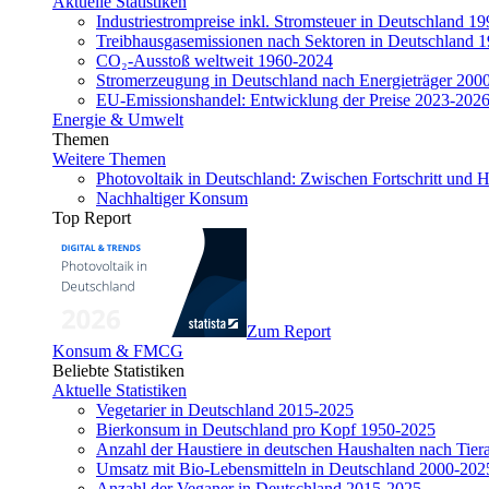
Aktuelle Statistiken
Industriestrompreise inkl. Stromsteuer in Deutschland 1
Treibhausgasemissionen nach Sektoren in Deutschland 
CO₂-Ausstoß weltweit 1960-2024
Stromerzeugung in Deutschland nach Energieträger 200
EU-Emissionshandel: Entwicklung der Preise 2023-202
Energie & Umwelt
Themen
Weitere Themen
Photovoltaik in Deutschland: Zwischen Fortschritt und 
Nachhaltiger Konsum
Top Report
Zum Report
Konsum & FMCG
Beliebte Statistiken
Aktuelle Statistiken
Vegetarier in Deutschland 2015-2025
Bierkonsum in Deutschland pro Kopf 1950-2025
Anzahl der Haustiere in deutschen Haushalten nach Tier
Umsatz mit Bio-Lebensmitteln in Deutschland 2000-202
Anzahl der Veganer in Deutschland 2015-2025