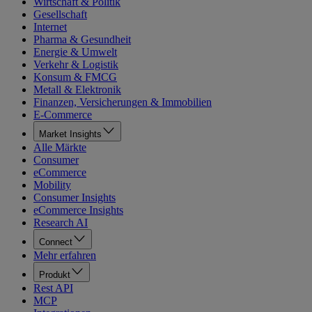
Wirtschaft & Politik
Gesellschaft
Internet
Pharma & Gesundheit
Energie & Umwelt
Verkehr & Logistik
Konsum & FMCG
Metall & Elektronik
Finanzen, Versicherungen & Immobilien
E-Commerce
Market Insights
Alle Märkte
Consumer
eCommerce
Mobility
Consumer Insights
eCommerce Insights
Research AI
Connect
Mehr erfahren
Produkt
Rest API
MCP