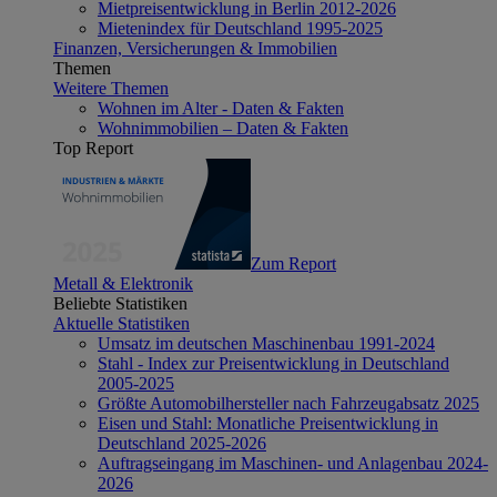
Mietpreisentwicklung in Berlin 2012-2026
Mietenindex für Deutschland 1995-2025
Finanzen, Versicherungen & Immobilien
Themen
Weitere Themen
Wohnen im Alter - Daten & Fakten
Wohnimmobilien – Daten & Fakten
Top Report
Zum Report
Metall & Elektronik
Beliebte Statistiken
Aktuelle Statistiken
Umsatz im deutschen Maschinenbau 1991-2024
Stahl - Index zur Preisentwicklung in Deutschland
2005-2025
Größte Automobilhersteller nach Fahrzeugabsatz 2025
Eisen und Stahl: Monatliche Preisentwicklung in
Deutschland 2025-2026
Auftragseingang im Maschinen- und Anlagenbau 2024-
2026