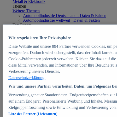
Metall & Elektronik
Themen
Weitere Themen
Automobilindustrie Deutschland - Daten & Fakten
Automobilindustrie weltweit - Daten & Fakten
Top Report
Wir respektieren Ihre Privatsphäre
Diese Website und unsere
894
Partner verwenden Cookies, um pe
Zum Report
zuzugreifen. Dadurch wird sichergestellt, dass der Inhalt korrekt
E-commerce
Cookie-Präferenzen jederzeit verwalten. Klicken Sie dazu auf die
Beliebte Statistiken
diese Mittel verwenden, um Informationen über Ihre Besuche zu s
Aktuelle Statistiken
E-Commerce - Entwicklung des Umsatzes in
Verbesserung unseres Dienstes.
Deutschland 1999-2025
Datenschutzerklärung.
Umsatz von Amazon in Deutschland und weltweit
2010-2025
Wir und unsere Partner verarbeiten Daten, um Folgendes bere
B2C-E-Commerce: Top-50 Online Shops in
Deutschland 2024
Verwendung genauer Standortdaten. Endgeräteeigenschaften zur Id
Marktanteile von Online-Zahlungsverfahren in
auf einem Endgerät. Personalisierte Werbung und Inhalte, Messu
Deutschland 2024
Zielgruppenforschung sowie Entwicklung und Verbesserung von
Umsatzstarke Warengruppen im Online-Handel in
Deutschland 2023-2025
Liste der Partner (Lieferanten)