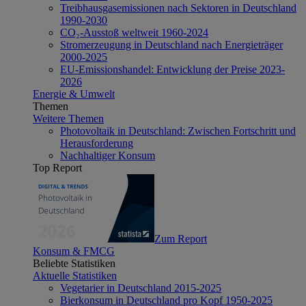
Treibhausgasemissionen nach Sektoren in Deutschland
1990-2030
CO₂-Ausstoß weltweit 1960-2024
Stromerzeugung in Deutschland nach Energieträger
2000-2025
EU-Emissionshandel: Entwicklung der Preise 2023-
2026
Energie & Umwelt
Themen
Weitere Themen
Photovoltaik in Deutschland: Zwischen Fortschritt und
Herausforderung
Nachhaltiger Konsum
Top Report
Zum Report
Konsum & FMCG
Beliebte Statistiken
Aktuelle Statistiken
Vegetarier in Deutschland 2015-2025
Bierkonsum in Deutschland pro Kopf 1950-2025