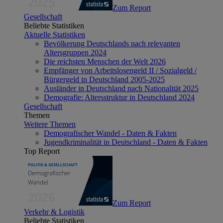
Zum Report
Gesellschaft
Beliebte Statistiken
Aktuelle Statistiken
Bevölkerung Deutschlands nach relevanten
Altersgruppen 2024
Die reichsten Menschen der Welt 2026
Empfänger von Arbeitslosengeld II / Sozialgeld /
Bürgergeld in Deutschland 2005-2025
Ausländer in Deutschland nach Nationalität 2025
Demografie: Altersstruktur in Deutschland 2024
Gesellschaft
Themen
Weitere Themen
Demografischer Wandel - Daten & Fakten
Jugendkriminalität in Deutschland - Daten & Fakten
Top Report
Zum Report
Verkehr & Logistik
Beliebte Statistiken