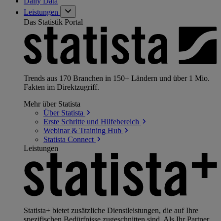
Daily Data
Leistungen
Das Statistik Portal
Trends aus 170 Branchen in 150+ Ländern und über 1 Mio.
Fakten im Direktzugriff.
Mehr über Statista
Über
Statista
Erste Schritte und
Hilfebereich
Webinar & Training
Hub
Statista
Connect
Leistungen
Statista+ bietet zusätzliche Dienstleistungen, die auf Ihre
spezifischen Bedürfnisse zugeschnitten sind. Als Ihr Partner