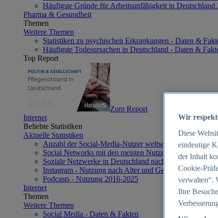
Häufigste Gründe für Arbeitsunfähigkeit in Deutschland
Pharma & Gesundheit
Themen
Weitere Themen
Statistiken zu psychischen Erkrankungen - Daten & Fakt
Häufigste Todesursachen in Deutschland - Daten & Fakt
Top Report
Zum Report
Wir respekt
Internet
Beliebte Statistiken
Diese Websi
Aktuelle Statistiken
Anzahl der Social-Media-Nutzer weltweit 2012-2025
eindeutige K
Social Networks mit den meisten Nutzern weltweit 2025
der Inhalt k
Soziale Netzwerke in Deutschland nach Generationen 2
Cookie-Präfe
Instagram - Nutzung nach Alter und Geschlecht in Deut
Podcasts - Nutzung 2016-2025
verwalten“. 
Internet
Ihre Besuche
Themen
Verbesserung
Weitere Themen
Social Media - Daten & Fakten