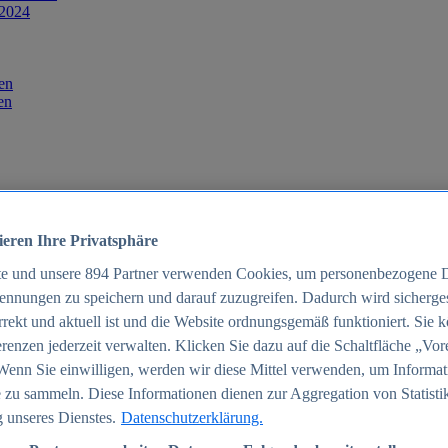
 2024
en
en
ieren Ihre Privatsphäre
te und unsere
894
Partner verwenden Cookies, um personenbezogene 
ennungen zu speichern und darauf zuzugreifen. Dadurch wird sichergest
orrekt und aktuell ist und die Website ordnungsgemäß funktioniert. Sie 
025
renzen jederzeit verwalten. Klicken Sie dazu auf die Schaltfläche „Vor
schland 2025
Wenn Sie einwilligen, werden wir diese Mittel verwenden, um Informat
 zu sammeln. Diese Informationen dienen zur Aggregation von Statisti
 unseres Dienstes.
Datenschutzerklärung.