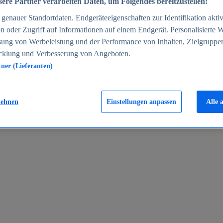
ere Partner verarbeiten Daten, um Folgendes bereitzustellen:
enauer Standortdaten. Endgeräteeigenschaften zur Identifikation aktiv
n oder Zugriff auf Informationen auf einem Endgerät. Personalisierte
sung von Werbeleistung und der Performance von Inhalten, Zielgruppe
cklung und Verbesserung von Angeboten.
tner (Lieferanten)
en 2024
lehnen
Einstellungen anpassen
Alle 
rgeld in Deutschland 2005-2025