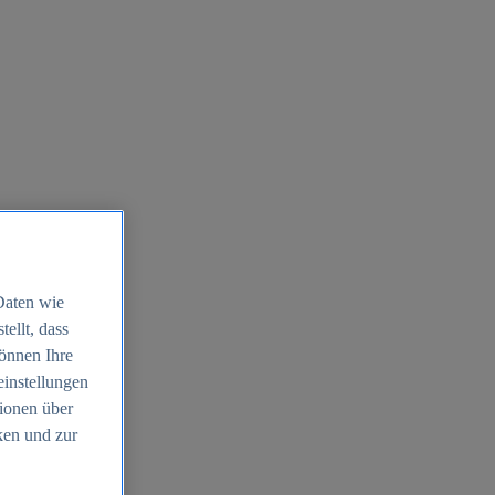
Daten wie
ellt, dass
können Ihre
einstellungen
ionen über
ken und zur