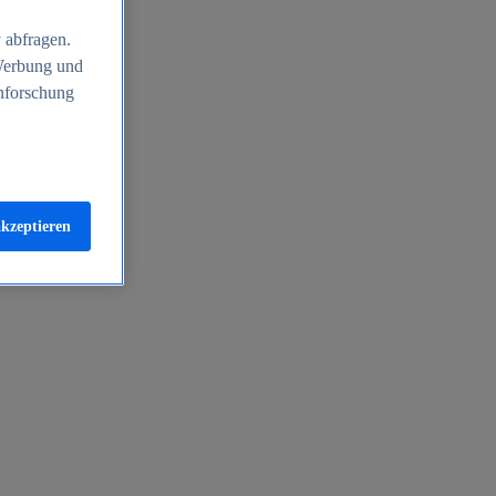
 abfragen.
 Werbung und
nforschung
akzeptieren