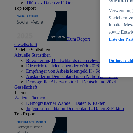
Wir und uns
TikTok - Daten & Fakten
Top Report
Verwendung g
Speichern vo
Inhalte, Mes
sowie Entwi
Zum Report
Liste der Par
Gesellschaft
Beliebte Statistiken
Aktuelle Statistiken
Bevölkerung Deutschlands nach relevanten Altersgrupp
Optionale ab
Die reichsten Menschen der Welt 2026
Empfänger von Arbeitslosengeld II / Sozialgeld / Bürge
Ausländer in Deutschland nach Nationalität 2025
Demografie: Altersstruktur in Deutschland 2024
Gesellschaft
Themen
Weitere Themen
Demografischer Wandel - Daten & Fakten
Jugendkriminalität in Deutschland - Daten & Fakten
Top Report