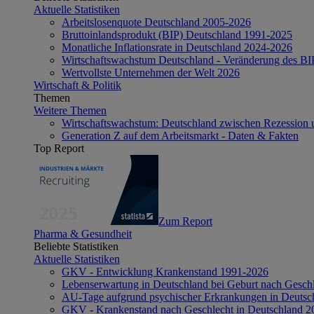
Aktuelle Statistiken
Arbeitslosenquote Deutschland 2005-2026
Bruttoinlandsprodukt (BIP) Deutschland 1991-2025
Monatliche Inflationsrate in Deutschland 2024-2026
Wirtschaftswachstum Deutschland - Veränderung des B
Wertvollste Unternehmen der Welt 2026
Wirtschaft & Politik
Themen
Weitere Themen
Wirtschaftswachstum: Deutschland zwischen Rezession 
Generation Z auf dem Arbeitsmarkt - Daten & Fakten
Top Report
Zum Report
Pharma & Gesundheit
Beliebte Statistiken
Aktuelle Statistiken
GKV - Entwicklung Krankenstand 1991-2026
Lebenserwartung in Deutschland bei Geburt nach Gesch
AU-Tage aufgrund psychischer Erkrankungen in Deutsc
GKV - Krankenstand nach Geschlecht in Deutschland 