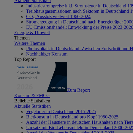
Aktuelle Statistiken
Industriestrompreise inkl. Stromsteuer in Deutschland 1
Treibhausgasemissionen nach Sektoren in Deutschland 
CO₂-Ausstoß weltweit 1960-2024
Stromerzeugung in Deutschland nach Energieträger 200
EU-Emissionshandel: Entwicklung der Preise 2023-202
Energie & Umwelt
Themen
Weitere Themen
Photovoltaik in Deutschland: Zwischen Fortschritt und 
Nachhaltiger Konsum
Top Report
Zum Report
Konsum & FMCG
Beliebte Statistiken
Aktuelle Statistiken
Vegetarier in Deutschland 2015-2025
Bierkonsum in Deutschland pro Kopf 1950-2025
Anzahl der Haustiere in deutschen Haushalten nach Tier
Umsatz mit Bio-Lebensmitteln in Deutschland 2000-202
Anzahl der Veganer in Deutschland 2015-2025