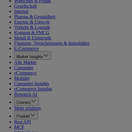
Wirtschaft & Politik
Gesellschaft
Internet
Pharma & Gesundheit
Energie & Umwelt
Verkehr & Logistik
Konsum & FMCG
Metall & Elektronik
Finanzen, Versicherungen & Immobilien
E-Commerce
Market Insights
Alle Märkte
Consumer
eCommerce
Mobility
Consumer Insights
eCommerce Insights
Research AI
Connect
Mehr erfahren
Produkt
Rest API
MCP