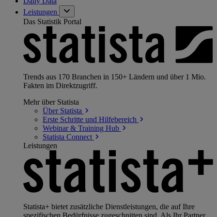
Daily Data
Leistungen
Das Statistik Portal
Trends aus 170 Branchen in 150+ Ländern und über 1 Mio.
Fakten im Direktzugriff.
Mehr über Statista
Über
Statista
Erste Schritte und
Hilfebereich
Webinar & Training
Hub
Statista
Connect
Leistungen
Statista+ bietet zusätzliche Dienstleistungen, die auf Ihre
spezifischen Bedürfnisse zugeschnitten sind. Als Ihr Partner