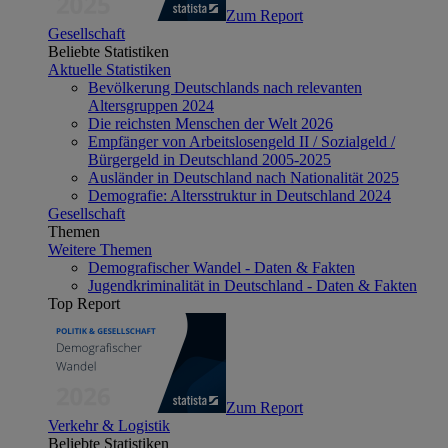
Zum Report
Gesellschaft
Beliebte Statistiken
Aktuelle Statistiken
Bevölkerung Deutschlands nach relevanten
Altersgruppen 2024
Die reichsten Menschen der Welt 2026
Empfänger von Arbeitslosengeld II / Sozialgeld /
Bürgergeld in Deutschland 2005-2025
Ausländer in Deutschland nach Nationalität 2025
Demografie: Altersstruktur in Deutschland 2024
Gesellschaft
Themen
Weitere Themen
Demografischer Wandel - Daten & Fakten
Jugendkriminalität in Deutschland - Daten & Fakten
Top Report
Zum Report
Verkehr & Logistik
Beliebte Statistiken