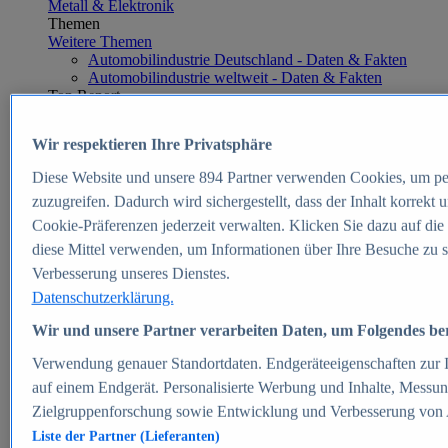
Metall & Elektronik
Themen
Weitere Themen
Automobilindustrie Deutschland - Daten & Fakten
Automobilindustrie weltweit - Daten & Fakten
Top Report
Wir respektieren Ihre Privatsphäre
Diese Website und unsere
894
Partner verwenden Cookies, um pe
Zum Report
zuzugreifen. Dadurch wird sichergestellt, dass der Inhalt korrekt
E-commerce
Cookie-Präferenzen jederzeit verwalten. Klicken Sie dazu auf die
Beliebte Statistiken
diese Mittel verwenden, um Informationen über Ihre Besuche zu s
Aktuelle Statistiken
E-Commerce - Entwicklung des Umsatzes in
Verbesserung unseres Dienstes.
Deutschland 1999-2025
Datenschutzerklärung.
Umsatz von Amazon in Deutschland und weltweit
2010-2025
Wir und unsere Partner verarbeiten Daten, um Folgendes bere
B2C-E-Commerce: Top-50 Online Shops in
Deutschland 2024
Verwendung genauer Standortdaten. Endgeräteeigenschaften zur Id
Marktanteile von Online-Zahlungsverfahren in
auf einem Endgerät. Personalisierte Werbung und Inhalte, Messu
Deutschland 2024
Zielgruppenforschung sowie Entwicklung und Verbesserung von
Umsatzstarke Warengruppen im Online-Handel in
Deutschland 2023-2025
Liste der Partner (Lieferanten)