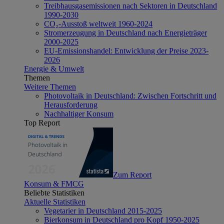
Treibhausgasemissionen nach Sektoren in Deutschland
1990-2030
CO₂-Ausstoß weltweit 1960-2024
Stromerzeugung in Deutschland nach Energieträger
2000-2025
EU-Emissionshandel: Entwicklung der Preise 2023-
2026
Energie & Umwelt
Themen
Weitere Themen
Photovoltaik in Deutschland: Zwischen Fortschritt und
Herausforderung
Nachhaltiger Konsum
Top Report
Zum Report
Konsum & FMCG
Beliebte Statistiken
Aktuelle Statistiken
Vegetarier in Deutschland 2015-2025
Bierkonsum in Deutschland pro Kopf 1950-2025