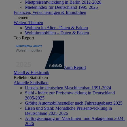
Mietpreisentwicklung in Berlin 2012-2026
Mietenindex für Deutschland 1995-2025
Finanzen, Versicherungen & Immobilien
Themen
Weitere Themen
Wohnen im Alter - Daten & Fakten
Wohnimmobilien – Daten & Fakten
Top Report
Zum Report
Metall & Elektronik
Beliebte Statistiken
Aktuelle Statistiken
Umsatz im deutschen Maschinenbau 1991-2024
Stahl - Index zur Preisentwicklung in Deutschland
2005-2025
Größte Automobilhersteller nach Fahrzeugabsatz 2025
Eisen und Stahl: Monatliche Preisentwicklung in
Deutschland 2025-2026
Auftragseingang im Maschinen- und Anlagenbau 2024-
2026