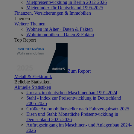
Mietpreisentwicklung in Berlin 2012-2026
Mietenindex für Deutschland 1995-2025
Finanzen, Versicherungen & Immobilien
Themen
Weitere Themen
Wohnen im Alter - Daten & Fakten
Wohnimmobilien – Daten & Fakten
Top Report
Zum Report
Metall & Elektronik
Beliebte Statistiken
Aktuelle Statistiken
Umsatz im deutschen Maschinenbau 1991-2024
Stahl - Index zur Preisentwicklung in Deutschland
2005-2025
Größte Automobilhersteller nach Fahrzeugabsatz 2025
Eisen und Stahl: Monatliche Preisentwicklung in
Deutschland 2025-2026
Auftragseingang im Maschinen- und Anlagenbau 2024-
2026