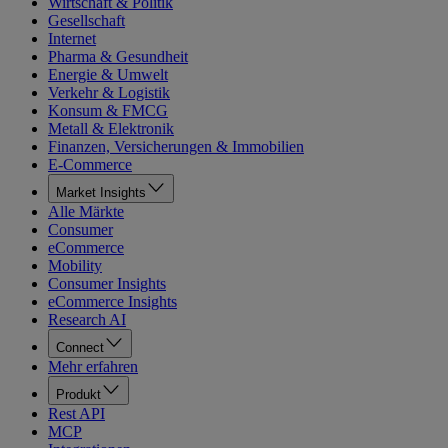
Wirtschaft & Politik
Gesellschaft
Internet
Pharma & Gesundheit
Energie & Umwelt
Verkehr & Logistik
Konsum & FMCG
Metall & Elektronik
Finanzen, Versicherungen & Immobilien
E-Commerce
Market Insights
Alle Märkte
Consumer
eCommerce
Mobility
Consumer Insights
eCommerce Insights
Research AI
Connect
Mehr erfahren
Produkt
Rest API
MCP