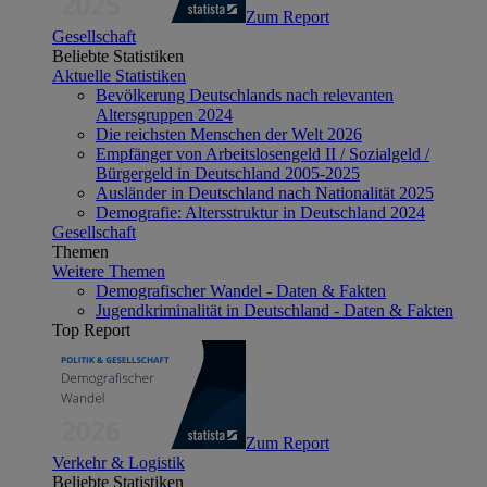
Zum Report
Gesellschaft
Beliebte Statistiken
Aktuelle Statistiken
Bevölkerung Deutschlands nach relevanten
Altersgruppen 2024
Die reichsten Menschen der Welt 2026
Empfänger von Arbeitslosengeld II / Sozialgeld /
Bürgergeld in Deutschland 2005-2025
Ausländer in Deutschland nach Nationalität 2025
Demografie: Altersstruktur in Deutschland 2024
Gesellschaft
Themen
Weitere Themen
Demografischer Wandel - Daten & Fakten
Jugendkriminalität in Deutschland - Daten & Fakten
Top Report
Zum Report
Verkehr & Logistik
Beliebte Statistiken