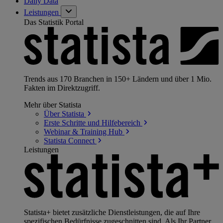
Daily Data
Leistungen
Das Statistik Portal
Trends aus 170 Branchen in 150+ Ländern und über 1 Mio.
Fakten im Direktzugriff.
Mehr über Statista
Über
Statista
Erste Schritte und
Hilfebereich
Webinar & Training
Hub
Statista
Connect
Leistungen
Statista+ bietet zusätzliche Dienstleistungen, die auf Ihre
spezifischen Bedürfnisse zugeschnitten sind. Als Ihr Partner