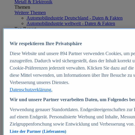
Metall & Elektronik
Themen
Weitere Themen
Automobilindustrie Deutschland - Daten & Fakten
Automobilindustrie weltweit - Daten & Fakten
Top Report
Wir respektieren Ihre Privatsphäre
Diese Website und unsere
894
Partner verwenden Cookies, um pe
Zum Report
zuzugreifen. Dadurch wird sichergestellt, dass der Inhalt korrekt
E-commerce
Cookie-Präferenzen jederzeit verwalten. Klicken Sie dazu auf die
Beliebte Statistiken
diese Mittel verwenden, um Informationen über Ihre Besuche zu s
Aktuelle Statistiken
E-Commerce - Entwicklung des Umsatzes in
Verbesserung unseres Dienstes.
Deutschland 1999-2025
Datenschutzerklärung.
Umsatz von Amazon in Deutschland und weltweit
2010-2025
Wir und unsere Partner verarbeiten Daten, um Folgendes bere
B2C-E-Commerce: Top-50 Online Shops in
Deutschland 2024
Verwendung genauer Standortdaten. Endgeräteeigenschaften zur Id
Marktanteile von Online-Zahlungsverfahren in
auf einem Endgerät. Personalisierte Werbung und Inhalte, Messu
Deutschland 2024
Zielgruppenforschung sowie Entwicklung und Verbesserung von
Umsatzstarke Warengruppen im Online-Handel in
Deutschland 2023-2025
Liste der Partner (Lieferanten)