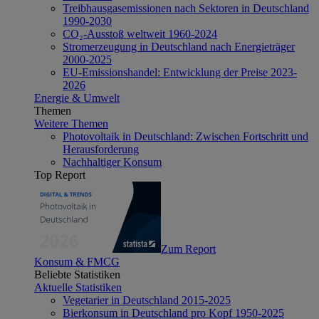
Treibhausgasemissionen nach Sektoren in Deutschland
1990-2030
CO₂-Ausstoß weltweit 1960-2024
Stromerzeugung in Deutschland nach Energieträger
2000-2025
EU-Emissionshandel: Entwicklung der Preise 2023-
2026
Energie & Umwelt
Themen
Weitere Themen
Photovoltaik in Deutschland: Zwischen Fortschritt und
Herausforderung
Nachhaltiger Konsum
Top Report
Zum Report
Konsum & FMCG
Beliebte Statistiken
Aktuelle Statistiken
Vegetarier in Deutschland 2015-2025
Bierkonsum in Deutschland pro Kopf 1950-2025