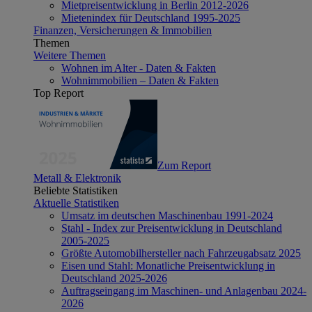
Mietpreisentwicklung in Berlin 2012-2026
Mietenindex für Deutschland 1995-2025
Finanzen, Versicherungen & Immobilien
Themen
Weitere Themen
Wohnen im Alter - Daten & Fakten
Wohnimmobilien – Daten & Fakten
Top Report
Zum Report
Metall & Elektronik
Beliebte Statistiken
Aktuelle Statistiken
Umsatz im deutschen Maschinenbau 1991-2024
Stahl - Index zur Preisentwicklung in Deutschland
2005-2025
Größte Automobilhersteller nach Fahrzeugabsatz 2025
Eisen und Stahl: Monatliche Preisentwicklung in
Deutschland 2025-2026
Auftragseingang im Maschinen- und Anlagenbau 2024-
2026