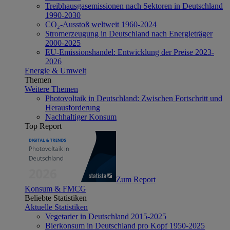
Treibhausgasemissionen nach Sektoren in Deutschland
1990-2030
CO₂-Ausstoß weltweit 1960-2024
Stromerzeugung in Deutschland nach Energieträger
2000-2025
EU-Emissionshandel: Entwicklung der Preise 2023-
2026
Energie & Umwelt
Themen
Weitere Themen
Photovoltaik in Deutschland: Zwischen Fortschritt und
Herausforderung
Nachhaltiger Konsum
Top Report
Zum Report
Konsum & FMCG
Beliebte Statistiken
Aktuelle Statistiken
Vegetarier in Deutschland 2015-2025
Bierkonsum in Deutschland pro Kopf 1950-2025