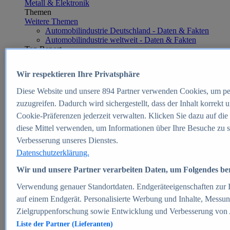
Metall & Elektronik
Themen
Weitere Themen
Automobilindustrie Deutschland - Daten & Fakten
Automobilindustrie weltweit - Daten & Fakten
Top Report
Wir respektieren Ihre Privatsphäre
Diese Website und unsere
894
Partner verwenden Cookies, um pe
Zum Report
zuzugreifen. Dadurch wird sichergestellt, dass der Inhalt korrekt
E-commerce
Cookie-Präferenzen jederzeit verwalten. Klicken Sie dazu auf die
Beliebte Statistiken
diese Mittel verwenden, um Informationen über Ihre Besuche zu s
Aktuelle Statistiken
E-Commerce - Entwicklung des Umsatzes in
Verbesserung unseres Dienstes.
Deutschland 1999-2025
Datenschutzerklärung.
Umsatz von Amazon in Deutschland und weltweit
2010-2025
Wir und unsere Partner verarbeiten Daten, um Folgendes bere
B2C-E-Commerce: Top-50 Online Shops in
Deutschland 2024
Verwendung genauer Standortdaten. Endgeräteeigenschaften zur Id
Marktanteile von Online-Zahlungsverfahren in
auf einem Endgerät. Personalisierte Werbung und Inhalte, Messu
Deutschland 2024
Zielgruppenforschung sowie Entwicklung und Verbesserung von
Umsatzstarke Warengruppen im Online-Handel in
Deutschland 2023-2025
Liste der Partner (Lieferanten)