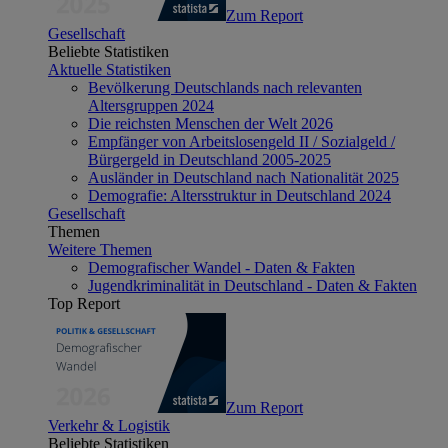
Zum Report
Gesellschaft
Beliebte Statistiken
Aktuelle Statistiken
Bevölkerung Deutschlands nach relevanten
Altersgruppen 2024
Die reichsten Menschen der Welt 2026
Empfänger von Arbeitslosengeld II / Sozialgeld /
Bürgergeld in Deutschland 2005-2025
Ausländer in Deutschland nach Nationalität 2025
Demografie: Altersstruktur in Deutschland 2024
Gesellschaft
Themen
Weitere Themen
Demografischer Wandel - Daten & Fakten
Jugendkriminalität in Deutschland - Daten & Fakten
Top Report
Zum Report
Verkehr & Logistik
Beliebte Statistiken