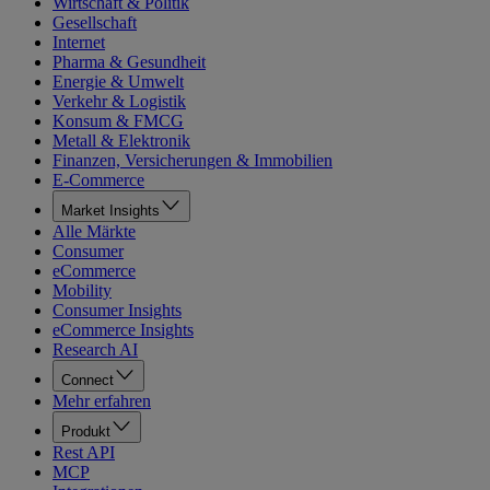
Wirtschaft & Politik
Gesellschaft
Internet
Pharma & Gesundheit
Energie & Umwelt
Verkehr & Logistik
Konsum & FMCG
Metall & Elektronik
Finanzen, Versicherungen & Immobilien
E-Commerce
Market Insights
Alle Märkte
Consumer
eCommerce
Mobility
Consumer Insights
eCommerce Insights
Research AI
Connect
Mehr erfahren
Produkt
Rest API
MCP