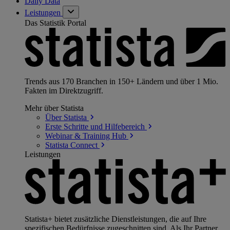
Daily Data
Leistungen
Das Statistik Portal
Trends aus 170 Branchen in 150+ Ländern und über 1 Mio.
Fakten im Direktzugriff.
Mehr über Statista
Über
Statista
Erste Schritte und
Hilfebereich
Webinar & Training
Hub
Statista
Connect
Leistungen
Statista+ bietet zusätzliche Dienstleistungen, die auf Ihre
spezifischen Bedürfnisse zugeschnitten sind. Als Ihr Partner