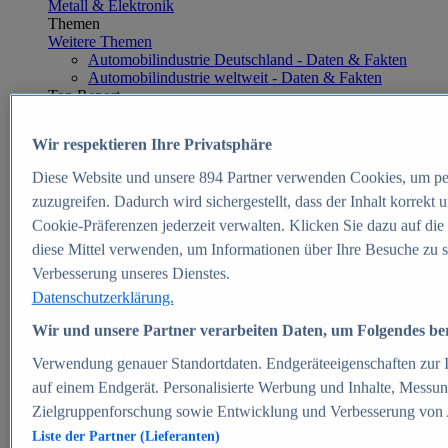
Metall & Elektronik
Themen
Weitere Themen
Automobilindustrie Deutschland - Daten & Fakten
Automobilindustrie weltweit - Daten & Fakten
Top Report
Wir respektieren Ihre Privatsphäre
Diese Website und unsere
894
Partner verwenden Cookies, um pe
Zum Report
zuzugreifen. Dadurch wird sichergestellt, dass der Inhalt korrekt
E-commerce
Cookie-Präferenzen jederzeit verwalten. Klicken Sie dazu auf die
Beliebte Statistiken
diese Mittel verwenden, um Informationen über Ihre Besuche zu s
Aktuelle Statistiken
E-Commerce - Entwicklung des Umsatzes in
Verbesserung unseres Dienstes.
Deutschland 1999-2025
Datenschutzerklärung.
Umsatz von Amazon in Deutschland und weltweit
2010-2025
Wir und unsere Partner verarbeiten Daten, um Folgendes bere
B2C-E-Commerce: Top-50 Online Shops in
Deutschland 2024
Verwendung genauer Standortdaten. Endgeräteeigenschaften zur Id
Marktanteile von Online-Zahlungsverfahren in
auf einem Endgerät. Personalisierte Werbung und Inhalte, Messu
Deutschland 2024
Zielgruppenforschung sowie Entwicklung und Verbesserung von
Umsatzstarke Warengruppen im Online-Handel in
Deutschland 2023-2025
Liste der Partner (Lieferanten)