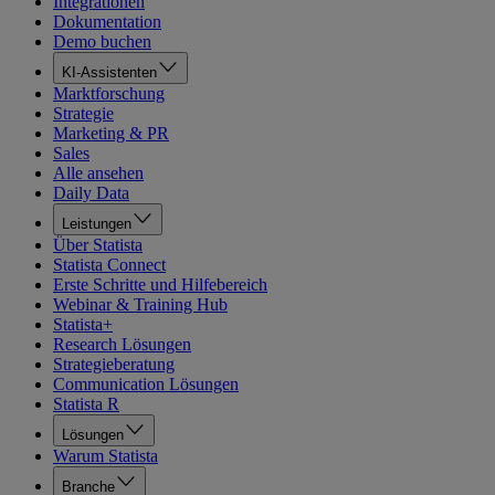
Integrationen
Dokumentation
Demo buchen
KI-Assistenten
Marktforschung
Strategie
Marketing & PR
Sales
Alle ansehen
Daily Data
Leistungen
Über Statista
Statista Connect
Erste Schritte und Hilfebereich
Webinar & Training Hub
Statista+
Research Lösungen
Strategieberatung
Communication Lösungen
Statista R
Lösungen
Warum Statista
Branche