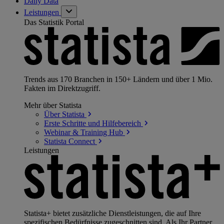
Daily Data
Leistungen
Das Statistik Portal
Trends aus 170 Branchen in 150+ Ländern und über 1 Mio.
Fakten im Direktzugriff.
Mehr über Statista
Über
Statista
Erste Schritte und
Hilfebereich
Webinar & Training
Hub
Statista
Connect
Leistungen
Statista+ bietet zusätzliche Dienstleistungen, die auf Ihre
spezifischen Bedürfnisse zugeschnitten sind. Als Ihr Partner