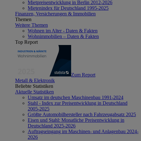
Mietpreisentwicklung in Berlin 2012-2026
Mietenindex für Deutschland 1995-2025
Finanzen, Versicherungen & Immobilien
Themen
Weitere Themen
Wohnen im Alter - Daten & Fakten
Wohnimmobilien – Daten & Fakten
Top Report
Zum Report
Metall & Elektronik
Beliebte Statistiken
Aktuelle Statistiken
Umsatz im deutschen Maschinenbau 1991-2024
Stahl - Index zur Preisentwicklung in Deutschland
2005-2025
Größte Automobilhersteller nach Fahrzeugabsatz 2025
Eisen und Stahl: Monatliche Preisentwicklung in
Deutschland 2025-2026
Auftragseingang im Maschinen- und Anlagenbau 2024-
2026