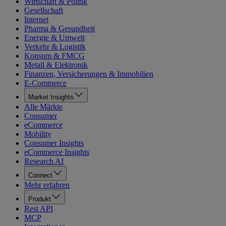
Wirtschaft & Politik
Gesellschaft
Internet
Pharma & Gesundheit
Energie & Umwelt
Verkehr & Logistik
Konsum & FMCG
Metall & Elektronik
Finanzen, Versicherungen & Immobilien
E-Commerce
Market Insights
Alle Märkte
Consumer
eCommerce
Mobility
Consumer Insights
eCommerce Insights
Research AI
Connect
Mehr erfahren
Produkt
Rest API
MCP