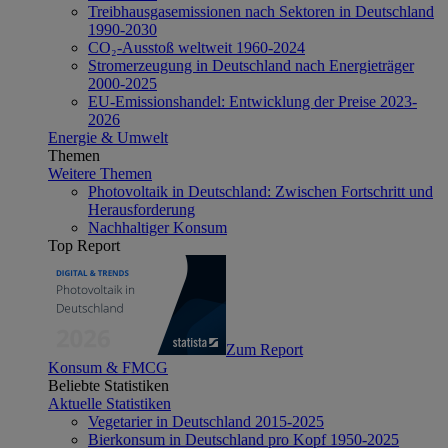
Treibhausgasemissionen nach Sektoren in Deutschland
1990-2030
CO₂-Ausstoß weltweit 1960-2024
Stromerzeugung in Deutschland nach Energieträger
2000-2025
EU-Emissionshandel: Entwicklung der Preise 2023-
2026
Energie & Umwelt
Themen
Weitere Themen
Photovoltaik in Deutschland: Zwischen Fortschritt und
Herausforderung
Nachhaltiger Konsum
Top Report
Zum Report
Konsum & FMCG
Beliebte Statistiken
Aktuelle Statistiken
Vegetarier in Deutschland 2015-2025
Bierkonsum in Deutschland pro Kopf 1950-2025