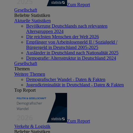
Zum Report
Gesellschaft
Beliebte Statistiken
Aktuelle Statistiken
Bevölkerung Deutschlands nach relevanten
Altersgruppen 2024
Die reichsten Menschen der Welt 2026
Empfänger von Arbeitslosengeld II / Sozialgeld /
Bürgergeld in Deutschland 2005-2025
Ausländer in Deutschland nach Nationalität 2025
Demografie: Altersstruktur in Deutschland 2024
Gesellschaft
Themen
Weitere Themen
Demografischer Wandel - Daten & Fakten
Jugendkriminalität in Deutschland - Daten & Fakten
Top Report
Zum Report
Verkehr & Logistik
Beliebte Statistiken