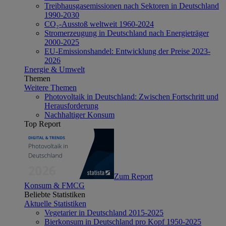
Treibhausgasemissionen nach Sektoren in Deutschland
1990-2030
CO₂-Ausstoß weltweit 1960-2024
Stromerzeugung in Deutschland nach Energieträger
2000-2025
EU-Emissionshandel: Entwicklung der Preise 2023-
2026
Energie & Umwelt
Themen
Weitere Themen
Photovoltaik in Deutschland: Zwischen Fortschritt und
Herausforderung
Nachhaltiger Konsum
Top Report
Zum Report
Konsum & FMCG
Beliebte Statistiken
Aktuelle Statistiken
Vegetarier in Deutschland 2015-2025
Bierkonsum in Deutschland pro Kopf 1950-2025