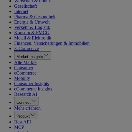
Wirtschaft & Politik
Gesellschaft
Internet
Pharma & Gesundheit
Energie & Umwelt
Verkehr & Logistik
Konsum & FMCG
Metall & Elektronik
Finanzen, Versicherungen & Immobilien
E-Commerce
Market Insights
Alle Märkte
Consumer
eCommerce
Mobility
Consumer Insights
eCommerce Insights
Research AI
Connect
Mehr erfahren
Produkt
Rest API
MCP