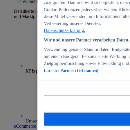
eCommerce Insights
zuzugreifen. Dadurch wird sichergestellt, dass 
Cookie-Präferenzen jederzeit verwalten. Klick
Detaillierte Informationen zu mehr als 39.000 Online-Shops
und Marktplätzen
diese Mittel verwenden, um Informationen über
Verbesserung unseres Dienstes.
Datenschutzerklärung.
Wir und unsere Partner verarbeiten Daten, 
Verwendung genauer Standortdaten. Endgeräteei
auf einem Endgerät. Personalisierte Werbung 
Zielgruppenforschung sowie Entwicklung und
70+
KPIs pro Shop
Liste der Partner (Lieferanten)
Umsatzanalysen und -prognosen
eCommerce Insights entdecken