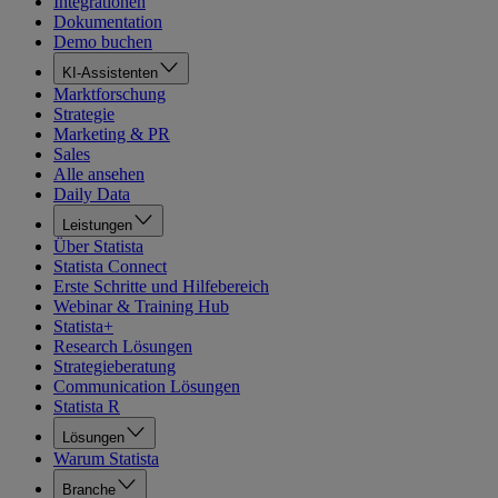
Integrationen
Dokumentation
Demo buchen
KI-Assistenten
Marktforschung
Strategie
Marketing & PR
Sales
Alle ansehen
Daily Data
Leistungen
Über Statista
Statista Connect
Erste Schritte und Hilfebereich
Webinar & Training Hub
Statista+
Research Lösungen
Strategieberatung
Communication Lösungen
Statista R
Lösungen
Warum Statista
Branche