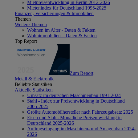
Mietpreisentwicklung in Berlin 2012-2026
Mietenindex für Deutschland 1995-2025
Finanzen, Versicherungen & Immobilien
Themen
Weitere Themen
Wohnen im Alter - Daten & Fakten
Wohnimmobilien – Daten & Fakten
Top Report
Zum Report
Metall & Elektronik
Beliebte Statistiken
Aktuelle Statistiken
Umsatz im deutschen Maschinenbau 1991-2024
Stahl - Index zur Preisentwicklung in Deutschland
2005-2025
Größte Automobilhersteller nach Fahrzeugabsatz 2025
Eisen und Stahl: Monatliche Preisentwicklung in
Deutschland 2025-2026
Auftragseingang im Maschinen- und Anlagenbau 2024-
2026