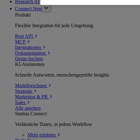
Research AI
Connect
Neu
Produkt
Flexible Integration für jede Umgebung
Rest API
MCP
Integrationen
Dokumentation
Demo buchen
KI-Assistenten
Schnelle Antworten, menschengeprüfte Insights
Marktforschung
Strategie
Marketing & PR
Sales
Alle ansehen
Statista Connect
Verlässliche Daten, in jedem Workflow
Mehr
erfahren