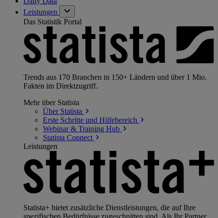
Daily Data
Leistungen
Das Statistik Portal
Trends aus 170 Branchen in 150+ Ländern und über 1 Mio.
Fakten im Direktzugriff.
Mehr über Statista
Über
Statista
Erste Schritte und
Hilfebereich
Webinar & Training
Hub
Statista
Connect
Leistungen
Statista+ bietet zusätzliche Dienstleistungen, die auf Ihre
spezifischen Bedürfnisse zugeschnitten sind. Als Ihr Partner