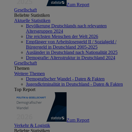
Zum Report
Gesellschaft
Beliebte Statistiken
Aktuelle Statistiken
Bevölkerung Deutschlands nach relevanten
Altersgruppen 2024
Die reichsten Menschen der Welt 2026
Empfänger von Arbeitslosengeld II / Sozialgeld /
Bürgergeld in Deutschland 2005-2025
Ausländer in Deutschland nach Nationalität 2025
Demografie: Altersstruktur in Deutschland 2024
Gesellschaft
Themen
Weitere Themen
Demografischer Wandel - Daten & Fakten
Jugendkriminalität in Deutschland - Daten & Fakten
Top Report
Zum Report
Verkehr & Logistik
Beliebte Statistiken