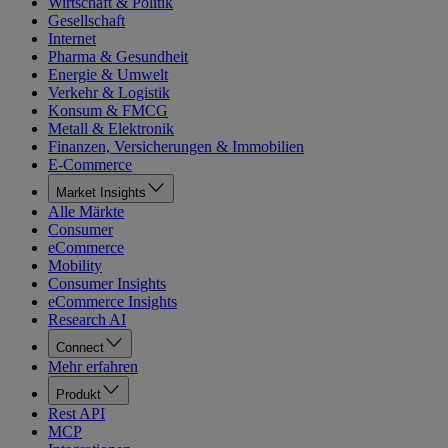
Wirtschaft & Politik
Gesellschaft
Internet
Pharma & Gesundheit
Energie & Umwelt
Verkehr & Logistik
Konsum & FMCG
Metall & Elektronik
Finanzen, Versicherungen & Immobilien
E-Commerce
Market Insights
Alle Märkte
Consumer
eCommerce
Mobility
Consumer Insights
eCommerce Insights
Research AI
Connect
Mehr erfahren
Produkt
Rest API
MCP