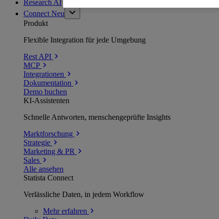
Research AI
Connect
Neu
Produkt
Flexible Integration für jede Umgebung
Rest API
MCP
Integrationen
Dokumentation
Demo buchen
KI-Assistenten
Schnelle Antworten, menschengeprüfte Insights
Marktforschung
Strategie
Marketing & PR
Sales
Alle ansehen
Statista Connect
Verlässliche Daten, in jedem Workflow
Mehr
erfahren