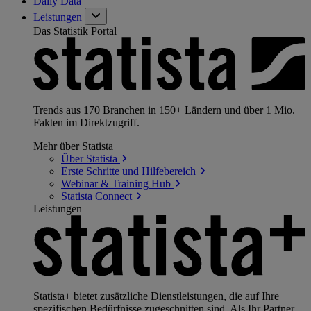
Daily Data
Leistungen
Das Statistik Portal
Trends aus 170 Branchen in 150+ Ländern und über 1 Mio.
Fakten im Direktzugriff.
Mehr über Statista
Über
Statista
Erste Schritte und
Hilfebereich
Webinar & Training
Hub
Statista
Connect
Leistungen
Statista+ bietet zusätzliche Dienstleistungen, die auf Ihre
spezifischen Bedürfnisse zugeschnitten sind. Als Ihr Partner