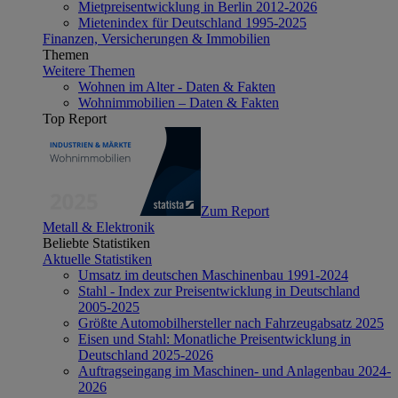
Mietpreisentwicklung in Berlin 2012-2026
Mietenindex für Deutschland 1995-2025
Finanzen, Versicherungen & Immobilien
Themen
Weitere Themen
Wohnen im Alter - Daten & Fakten
Wohnimmobilien – Daten & Fakten
Top Report
Zum Report
Metall & Elektronik
Beliebte Statistiken
Aktuelle Statistiken
Umsatz im deutschen Maschinenbau 1991-2024
Stahl - Index zur Preisentwicklung in Deutschland
2005-2025
Größte Automobilhersteller nach Fahrzeugabsatz 2025
Eisen und Stahl: Monatliche Preisentwicklung in
Deutschland 2025-2026
Auftragseingang im Maschinen- und Anlagenbau 2024-
2026