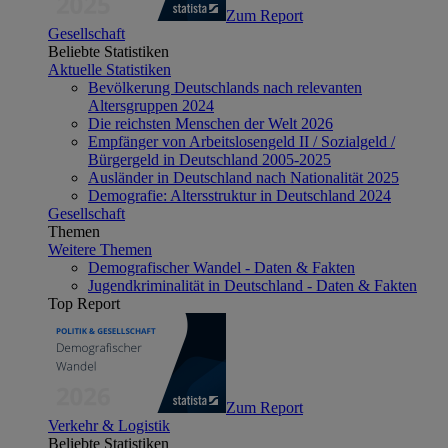
Zum Report
Gesellschaft
Beliebte Statistiken
Aktuelle Statistiken
Bevölkerung Deutschlands nach relevanten
Altersgruppen 2024
Die reichsten Menschen der Welt 2026
Empfänger von Arbeitslosengeld II / Sozialgeld /
Bürgergeld in Deutschland 2005-2025
Ausländer in Deutschland nach Nationalität 2025
Demografie: Altersstruktur in Deutschland 2024
Gesellschaft
Themen
Weitere Themen
Demografischer Wandel - Daten & Fakten
Jugendkriminalität in Deutschland - Daten & Fakten
Top Report
Zum Report
Verkehr & Logistik
Beliebte Statistiken