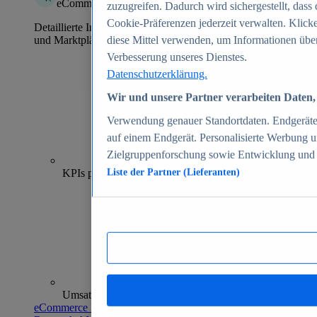
eCommerce Insights
zuzugreifen. Dadurch wird sichergestellt, dass 
Cookie-Präferenzen jederzeit verwalten. Klick
Detaillierte Informationen zu mehr als 39.000 Online-Shops
und Marktplätzen
diese Mittel verwenden, um Informationen über
Verbesserung unseres Dienstes.
Datenschutzerklärung.
Wir und unsere Partner verarbeiten Daten, 
Verwendung genauer Standortdaten. Endgeräteei
auf einem Endgerät. Personalisierte Werbung 
Zielgruppenforschung sowie Entwicklung und
70+
KPIs pro Shop
Liste der Partner (Lieferanten)
Umsatzanalysen und -prognosen
eCommerce Insights entdecken