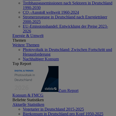
Treibhausgasemissionen nach Sektoren in Deutschland
1990-2030
CO₂-Ausstoß weltweit 1960-2024
Stromerzeugung in Deutschland nach Energieträger
2000-2025
EU-Emissionshandel: Entwicklung der Preise 2023-
2026
Energie & Umwelt
Themen
Weitere Themen
Photovoltaik in Deutschland: Zwischen Fortschritt und
Herausforderung
Nachhaltiger Konsum
Top Report
Zum Report
Konsum & FMCG
Beliebte Statistiken
Aktuelle Statistiken
Vegetarier in Deutschland 2015-2025
Bierkonsum in Deutschland pro Kopf 1950-2025