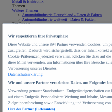
Metall & Elektronik
Themen
Weitere Themen
Automobilindustrie Deutschland - Daten & Fakten
Automobilindustrie weltweit - Daten & Fakten
Top Report
Wir respektieren Ihre Privatsphäre
Diese Website und unsere
894
Partner verwenden Cookies, um pe
Zum Report
zuzugreifen. Dadurch wird sichergestellt, dass der Inhalt korrekt
E-commerce
Cookie-Präferenzen jederzeit verwalten. Klicken Sie dazu auf die
Beliebte Statistiken
diese Mittel verwenden, um Informationen über Ihre Besuche zu s
Aktuelle Statistiken
E-Commerce - Entwicklung des Umsatzes in
Verbesserung unseres Dienstes.
Deutschland 1999-2025
Datenschutzerklärung.
Umsatz von Amazon in Deutschland und weltweit
2010-2025
Wir und unsere Partner verarbeiten Daten, um Folgendes bere
B2C-E-Commerce: Top-50 Online Shops in
Deutschland 2024
Verwendung genauer Standortdaten. Endgeräteeigenschaften zur Id
Marktanteile von Online-Zahlungsverfahren in
auf einem Endgerät. Personalisierte Werbung und Inhalte, Messu
Deutschland 2024
Zielgruppenforschung sowie Entwicklung und Verbesserung von
Umsatzstarke Warengruppen im Online-Handel in
Deutschland 2023-2025
Liste der Partner (Lieferanten)