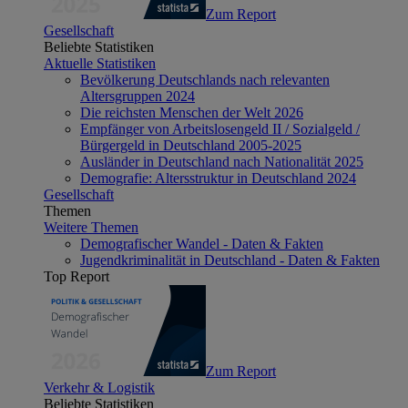
Zum Report
Gesellschaft
Beliebte Statistiken
Aktuelle Statistiken
Bevölkerung Deutschlands nach relevanten
Altersgruppen 2024
Die reichsten Menschen der Welt 2026
Empfänger von Arbeitslosengeld II / Sozialgeld /
Bürgergeld in Deutschland 2005-2025
Ausländer in Deutschland nach Nationalität 2025
Demografie: Altersstruktur in Deutschland 2024
Gesellschaft
Themen
Weitere Themen
Demografischer Wandel - Daten & Fakten
Jugendkriminalität in Deutschland - Daten & Fakten
Top Report
Zum Report
Verkehr & Logistik
Beliebte Statistiken