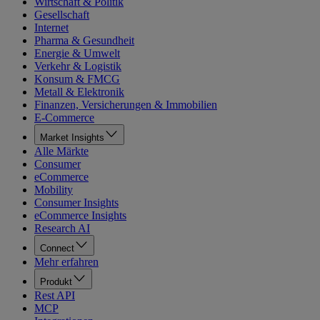
Wirtschaft & Politik
Gesellschaft
Internet
Pharma & Gesundheit
Energie & Umwelt
Verkehr & Logistik
Konsum & FMCG
Metall & Elektronik
Finanzen, Versicherungen & Immobilien
E-Commerce
Market Insights
Alle Märkte
Consumer
eCommerce
Mobility
Consumer Insights
eCommerce Insights
Research AI
Connect
Mehr erfahren
Produkt
Rest API
MCP