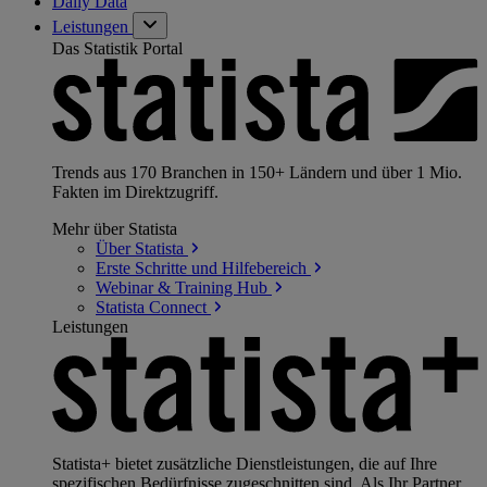
Daily Data
Leistungen
Das Statistik Portal
Trends aus 170 Branchen in 150+ Ländern und über 1 Mio.
Fakten im Direktzugriff.
Mehr über Statista
Über
Statista
Erste Schritte und
Hilfebereich
Webinar & Training
Hub
Statista
Connect
Leistungen
Statista+ bietet zusätzliche Dienstleistungen, die auf Ihre
spezifischen Bedürfnisse zugeschnitten sind. Als Ihr Partner