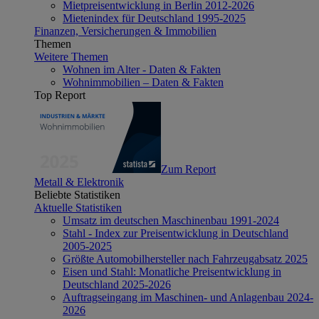
Mietpreisentwicklung in Berlin 2012-2026
Mietenindex für Deutschland 1995-2025
Finanzen, Versicherungen & Immobilien
Themen
Weitere Themen
Wohnen im Alter - Daten & Fakten
Wohnimmobilien – Daten & Fakten
Top Report
Zum Report
Metall & Elektronik
Beliebte Statistiken
Aktuelle Statistiken
Umsatz im deutschen Maschinenbau 1991-2024
Stahl - Index zur Preisentwicklung in Deutschland
2005-2025
Größte Automobilhersteller nach Fahrzeugabsatz 2025
Eisen und Stahl: Monatliche Preisentwicklung in
Deutschland 2025-2026
Auftragseingang im Maschinen- und Anlagenbau 2024-
2026