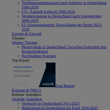
Treibhausgasemissionen nach Sektoren in Deutschland
1990-2030
CO₂-Ausstoß weltweit 1960-2024
Stromerzeugung in Deutschland nach Energieträger
2000-2025
EU-Emissionshandel: Entwicklung der Preise 2023-
2026
Energie & Umwelt
Themen
Weitere Themen
Photovoltaik in Deutschland: Zwischen Fortschritt und
Herausforderung
Nachhaltiger Konsum
Top Report
Zum Report
Konsum & FMCG
Beliebte Statistiken
Aktuelle Statistiken
Vegetarier in Deutschland 2015-2025
Bierkonsum in Deutschland pro Kopf 1950-2025