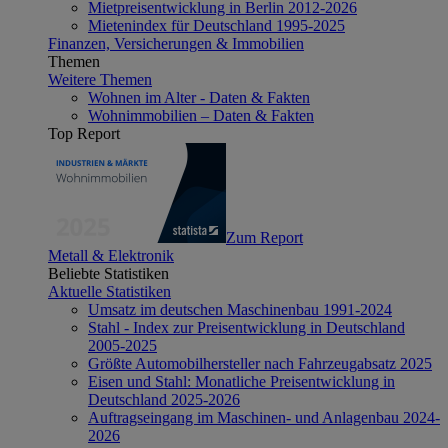
Mietpreisentwicklung in Berlin 2012-2026
Mietenindex für Deutschland 1995-2025
Finanzen, Versicherungen & Immobilien
Themen
Weitere Themen
Wohnen im Alter - Daten & Fakten
Wohnimmobilien – Daten & Fakten
Top Report
Zum Report
Metall & Elektronik
Beliebte Statistiken
Aktuelle Statistiken
Umsatz im deutschen Maschinenbau 1991-2024
Stahl - Index zur Preisentwicklung in Deutschland
2005-2025
Größte Automobilhersteller nach Fahrzeugabsatz 2025
Eisen und Stahl: Monatliche Preisentwicklung in
Deutschland 2025-2026
Auftragseingang im Maschinen- und Anlagenbau 2024-
2026