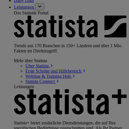
Daily Data
Leistungen
Das Statistik Portal
Trends aus 170 Branchen in 150+ Ländern und über 1 Mio.
Fakten im Direktzugriff.
Mehr über Statista
Über
Statista
Erste Schritte und
Hilfebereich
Webinar & Training
Hub
Statista
Connect
Leistungen
Statista+ bietet zusätzliche Dienstleistungen, die auf Ihre
spezifischen Bedürfnisse zugeschnitten sind. Als Ihr Partner