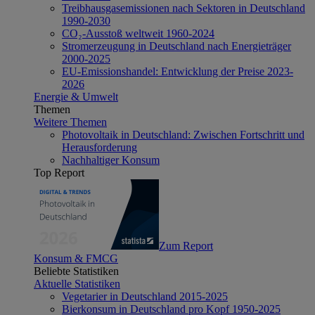
Treibhausgasemissionen nach Sektoren in Deutschland
1990-2030
CO₂-Ausstoß weltweit 1960-2024
Stromerzeugung in Deutschland nach Energieträger
2000-2025
EU-Emissionshandel: Entwicklung der Preise 2023-
2026
Energie & Umwelt
Themen
Weitere Themen
Photovoltaik in Deutschland: Zwischen Fortschritt und
Herausforderung
Nachhaltiger Konsum
Top Report
Zum Report
Konsum & FMCG
Beliebte Statistiken
Aktuelle Statistiken
Vegetarier in Deutschland 2015-2025
Bierkonsum in Deutschland pro Kopf 1950-2025