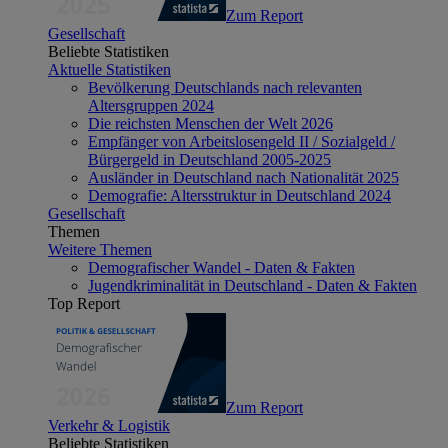
Zum Report
Gesellschaft
Beliebte Statistiken
Aktuelle Statistiken
Bevölkerung Deutschlands nach relevanten
Altersgruppen 2024
Die reichsten Menschen der Welt 2026
Empfänger von Arbeitslosengeld II / Sozialgeld /
Bürgergeld in Deutschland 2005-2025
Ausländer in Deutschland nach Nationalität 2025
Demografie: Altersstruktur in Deutschland 2024
Gesellschaft
Themen
Weitere Themen
Demografischer Wandel - Daten & Fakten
Jugendkriminalität in Deutschland - Daten & Fakten
Top Report
Zum Report
Verkehr & Logistik
Beliebte Statistiken