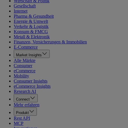
Wirtschaft & Politik
Gesellschaft
Internet
Pharma & Gesundheit
Energie & Umwelt
Verkehr & Logistik
Konsum & FMCG
Metall & Elektronik
Finanzen, Versicherungen & Immobilien
E-Commerce
Market Insights
Alle Märkte
Consumer
eCommerce
Mobility
Consumer Insights
eCommerce Insights
Research AI
Connect
Mehr erfahren
Produkt
Rest API
MCP