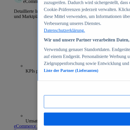
eCommerce Insights
zuzugreifen. Dadurch wird sichergestellt, dass 
Cookie-Präferenzen jederzeit verwalten. Klick
Detaillierte Informationen zu mehr als 39.000 Online-Shops
und Marktplätzen
diese Mittel verwenden, um Informationen über
Verbesserung unseres Dienstes.
Datenschutzerklärung.
Wir und unsere Partner verarbeiten Daten, 
Verwendung genauer Standortdaten. Endgeräteei
auf einem Endgerät. Personalisierte Werbung 
Zielgruppenforschung sowie Entwicklung und
70+
KPIs pro Shop
Liste der Partner (Lieferanten)
Umsatzanalysen und -prognosen
eCommerce Insights entdecken