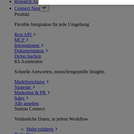
Research AI
Connect
Neu
Produkt
Flexible Integration für jede Umgebung
Rest API
MCP
Integrationen
Dokumentation
Demo buchen
KI-Assistenten
Schnelle Antworten, menschengeprüfte Insights
Marktforschung
Strategie
Marketing & PR
Sales
Alle ansehen
Statista Connect
Verlässliche Daten, in jedem Workflow
Mehr
erfahren