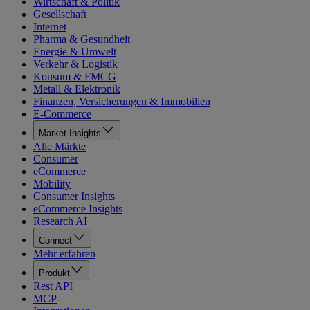
Wirtschaft & Politik
Gesellschaft
Internet
Pharma & Gesundheit
Energie & Umwelt
Verkehr & Logistik
Konsum & FMCG
Metall & Elektronik
Finanzen, Versicherungen & Immobilien
E-Commerce
Market Insights
Alle Märkte
Consumer
eCommerce
Mobility
Consumer Insights
eCommerce Insights
Research AI
Connect
Mehr erfahren
Produkt
Rest API
MCP