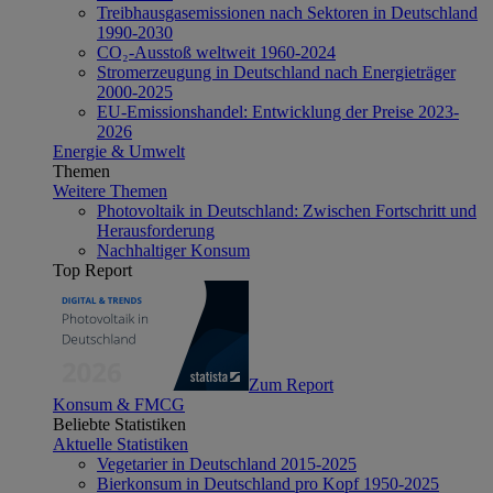
Treibhausgasemissionen nach Sektoren in Deutschland
1990-2030
CO₂-Ausstoß weltweit 1960-2024
Stromerzeugung in Deutschland nach Energieträger
2000-2025
EU-Emissionshandel: Entwicklung der Preise 2023-
2026
Energie & Umwelt
Themen
Weitere Themen
Photovoltaik in Deutschland: Zwischen Fortschritt und
Herausforderung
Nachhaltiger Konsum
Top Report
Zum Report
Konsum & FMCG
Beliebte Statistiken
Aktuelle Statistiken
Vegetarier in Deutschland 2015-2025
Bierkonsum in Deutschland pro Kopf 1950-2025