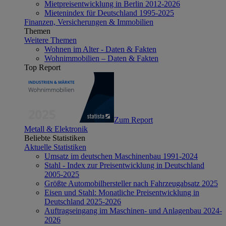
Mietpreisentwicklung in Berlin 2012-2026
Mietenindex für Deutschland 1995-2025
Finanzen, Versicherungen & Immobilien
Themen
Weitere Themen
Wohnen im Alter - Daten & Fakten
Wohnimmobilien – Daten & Fakten
Top Report
Zum Report
Metall & Elektronik
Beliebte Statistiken
Aktuelle Statistiken
Umsatz im deutschen Maschinenbau 1991-2024
Stahl - Index zur Preisentwicklung in Deutschland
2005-2025
Größte Automobilhersteller nach Fahrzeugabsatz 2025
Eisen und Stahl: Monatliche Preisentwicklung in
Deutschland 2025-2026
Auftragseingang im Maschinen- und Anlagenbau 2024-
2026