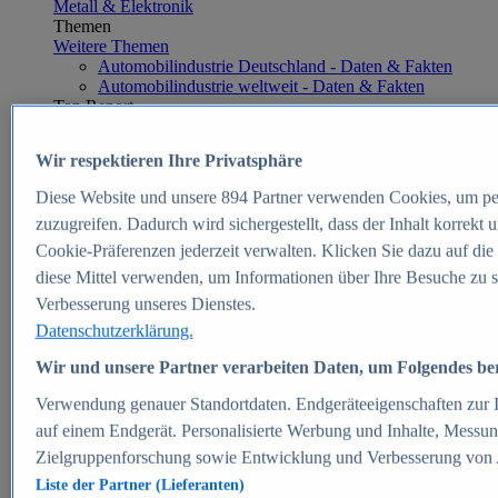
Metall & Elektronik
Themen
Weitere Themen
Automobilindustrie Deutschland - Daten & Fakten
Automobilindustrie weltweit - Daten & Fakten
Top Report
Wir respektieren Ihre Privatsphäre
Diese Website und unsere
894
Partner verwenden Cookies, um pe
Zum Report
zuzugreifen. Dadurch wird sichergestellt, dass der Inhalt korrekt
E-commerce
Cookie-Präferenzen jederzeit verwalten. Klicken Sie dazu auf die
Beliebte Statistiken
diese Mittel verwenden, um Informationen über Ihre Besuche zu s
Aktuelle Statistiken
E-Commerce - Entwicklung des Umsatzes in
Verbesserung unseres Dienstes.
Deutschland 1999-2025
Datenschutzerklärung.
Umsatz von Amazon in Deutschland und weltweit
2010-2025
Wir und unsere Partner verarbeiten Daten, um Folgendes bere
B2C-E-Commerce: Top-50 Online Shops in
Deutschland 2024
Verwendung genauer Standortdaten. Endgeräteeigenschaften zur Id
Marktanteile von Online-Zahlungsverfahren in
auf einem Endgerät. Personalisierte Werbung und Inhalte, Messu
Deutschland 2024
Zielgruppenforschung sowie Entwicklung und Verbesserung von
Umsatzstarke Warengruppen im Online-Handel in
Deutschland 2023-2025
Liste der Partner (Lieferanten)