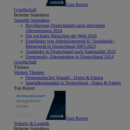
Zum Report
Gesellschaft
Beliebte Statistiken
Aktuelle Statistiken
Bevölkerung Deutschlands nach relevanten
Altersgruppen 2024
Die reichsten Menschen der Welt 2026
Empfänger von Arbeitslosengeld II / Sozialgeld /
Bürgergeld in Deutschland 2005-2025
Ausländer in Deutschland nach Nationalität 2025
Demografie: Altersstruktur in Deutschland 2024
Gesellschaft
Themen
Weitere Themen
Demografischer Wandel - Daten & Fakten
Jugendkriminalität in Deutschland - Daten & Fakten
Top Report
Zum Report
Verkehr & Logistik
Beliebte Statistiken