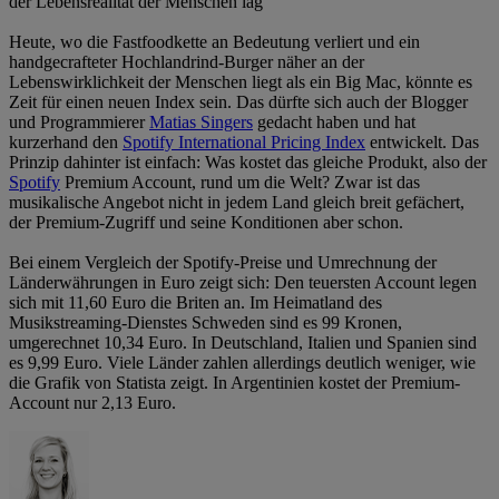
der Lebensrealität der Menschen lag
Heute, wo die Fastfoodkette an Bedeutung verliert und ein
handgecrafteter Hochlandrind-Burger näher an der
Lebenswirklichkeit der Menschen liegt als ein Big Mac, könnte es
Zeit für einen neuen Index sein. Das dürfte sich auch der Blogger
und Programmierer
Matias Singers
gedacht haben und hat
kurzerhand den
Spotify International Pricing Index
entwickelt. Das
Prinzip dahinter ist einfach: Was kostet das gleiche Produkt, also der
Spotify
Premium Account, rund um die Welt? Zwar ist das
musikalische Angebot nicht in jedem Land gleich breit gefächert,
der Premium-Zugriff und seine Konditionen aber schon.
Bei einem Vergleich der Spotify-Preise und Umrechnung der
Länderwährungen in Euro zeigt sich: Den teuersten Account legen
sich mit 11,60 Euro die Briten an. Im Heimatland des
Musikstreaming-Dienstes Schweden sind es 99 Kronen,
umgerechnet 10,34 Euro. In Deutschland, Italien und Spanien sind
es 9,99 Euro. Viele Länder zahlen allerdings deutlich weniger, wie
die Grafik von Statista zeigt. In Argentinien kostet der Premium-
Account nur 2,13 Euro.