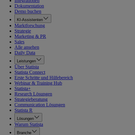
Integrationen
Dokumentation
Demo buchen
KI-Assistenten
Marktforschung
Strategie
Marketing & PR
Sales
Alle ansehen
Daily Data
Leistungen
Über Statista
Statista Connect
Erste Schritte und Hilfebereich
Webinar & Training Hub
Statista+
Research Lösungen
Strategieberatung
Communication Lösungen
Statista R
Lösungen
Warum Statista
Branche