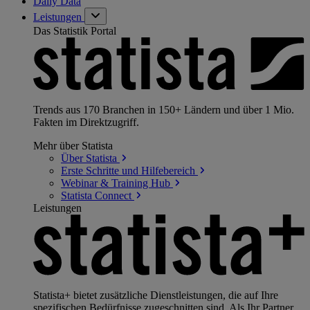
Daily Data
Leistungen
Das Statistik Portal
Trends aus 170 Branchen in 150+ Ländern und über 1 Mio.
Fakten im Direktzugriff.
Mehr über Statista
Über
Statista
Erste Schritte und
Hilfebereich
Webinar & Training
Hub
Statista
Connect
Leistungen
Statista+ bietet zusätzliche Dienstleistungen, die auf Ihre
spezifischen Bedürfnisse zugeschnitten sind. Als Ihr Partner