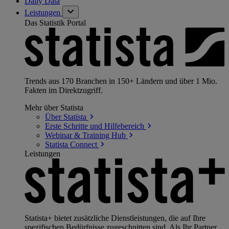
Daily Data
Leistungen
Das Statistik Portal
Trends aus 170 Branchen in 150+ Ländern und über 1 Mio.
Fakten im Direktzugriff.
Mehr über Statista
Über
Statista
Erste Schritte und
Hilfebereich
Webinar & Training
Hub
Statista
Connect
Leistungen
Statista+ bietet zusätzliche Dienstleistungen, die auf Ihre
spezifischen Bedürfnisse zugeschnitten sind. Als Ihr Partner