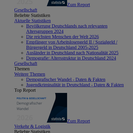
Zum Report
Gesellschaft
Beliebte Statistiken
Aktuelle Statistiken
Bevölkerung Deutschlands nach relevanten
Altersgruppen 2024
Die reichsten Menschen der Welt 2026
Empfänger von Arbeitslosengeld II / Sozialgeld /
Bürgergeld in Deutschland 2005-2025
Ausländer in Deutschland nach Nationalität 2025
Demografie: Altersstruktur in Deutschland 2024
Gesellschaft
Themen
Weitere Themen
Demografischer Wandel - Daten & Fakten
Jugendkriminalität in Deutschland - Daten & Fakten
Top Report
Zum Report
Verkehr & Logistik
Beliebte Statistiken