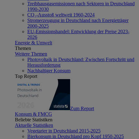
Treibhausgasemissionen nach Sektoren in Deutschland
1990-2030
CO₂-Ausstoß weltweit 1960-2024
Stromerzeugung in Deutschland nach Energieträger
2000-2025
EU-Emissionshandel: Entwicklung der Preise 2023-
2026
Energie & Umwelt
Themen
Weitere Themen
Photovoltaik in Deutschland: Zwischen Fortschritt und
Herausforderung
Nachhaltiger Konsum
Top Report
Zum Report
Konsum & FMCG
Beliebte Statistiken
Aktuelle Statistiken
Vegetarier in Deutschland 2015-2025
Bierkonsum in Deutschland pro Kopf 1950-2025