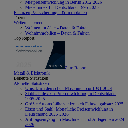
Mietpreisentwicklung in Berlin 2012-2026
Mietenindex für Deutschland 1995-2025
Finanzen, Versicherungen & Immobilien
Themen
Weitere Themen
Wohnen im Alter - Daten & Fakten
Wohnimmobilien – Daten & Fakten
Top Report
Zum Report
Metall & Elektronik
Beliebte Statistiken
Aktuelle Statistiken
Umsatz im deutschen Maschinenbau 1991-2024
Stahl - Index zur Preisentwicklung in Deutschland
2005-2025
Größte Automobilhersteller nach Fahrzeugabsatz 2025
Eisen und Stahl: Monatliche Preisentwicklung in
Deutschland 2025-2026
Auftragseingang im Maschinen- und Anlagenbau 2024-
2026