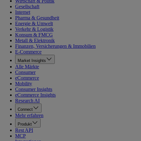
Wirtschaft & Politik
Gesellschaft
Internet
Pharma & Gesundheit
Energie & Umwelt
Verkehr & Logistik
Konsum & FMCG
Metall & Elektronik
Finanzen, Versicherungen & Immobilien
E-Commerce
Market Insights
Alle Märkte
Consumer
eCommerce
Mobility
Consumer Insights
eCommerce Insights
Research AI
Connect
Mehr erfahren
Produkt
Rest API
MCP