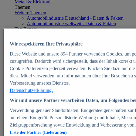
Metall & Elektronik
Themen
Weitere Themen
Automobilindustrie Deutschland - Daten & Fakten
Automobilindustrie weltweit - Daten & Fakten
Top Report
Wir respektieren Ihre Privatsphäre
Diese Website und unsere
894
Partner verwenden Cookies, um pe
Zum Report
zuzugreifen. Dadurch wird sichergestellt, dass der Inhalt korrekt
E-commerce
Cookie-Präferenzen jederzeit verwalten. Klicken Sie dazu auf die
Beliebte Statistiken
diese Mittel verwenden, um Informationen über Ihre Besuche zu s
Aktuelle Statistiken
E-Commerce - Entwicklung des Umsatzes in
Verbesserung unseres Dienstes.
Deutschland 1999-2025
Datenschutzerklärung.
Umsatz von Amazon in Deutschland und weltweit
2010-2025
Wir und unsere Partner verarbeiten Daten, um Folgendes bere
B2C-E-Commerce: Top-50 Online Shops in
Deutschland 2024
Verwendung genauer Standortdaten. Endgeräteeigenschaften zur Id
Marktanteile von Online-Zahlungsverfahren in
auf einem Endgerät. Personalisierte Werbung und Inhalte, Messu
Deutschland 2024
Zielgruppenforschung sowie Entwicklung und Verbesserung von
Umsatzstarke Warengruppen im Online-Handel in
Deutschland 2023-2025
Liste der Partner (Lieferanten)