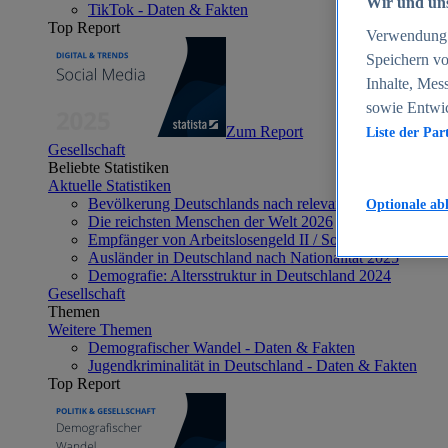
Wir und uns
TikTok - Daten & Fakten
Top Report
Verwendung g
Speichern vo
Inhalte, Mes
sowie Entwi
Zum Report
Liste der Par
Gesellschaft
Beliebte Statistiken
Aktuelle Statistiken
Bevölkerung Deutschlands nach relevanten Altersgrupp
Optionale ab
Die reichsten Menschen der Welt 2026
Empfänger von Arbeitslosengeld II / Sozialgeld / Bürge
Ausländer in Deutschland nach Nationalität 2025
Demografie: Altersstruktur in Deutschland 2024
Gesellschaft
Themen
Weitere Themen
Demografischer Wandel - Daten & Fakten
Jugendkriminalität in Deutschland - Daten & Fakten
Top Report