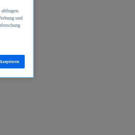
 abfragen.
 Werbung und
nforschung
akzeptieren