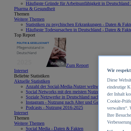
Häufigste Gründe für Arbeitsunfähigkeit in Deutschland
Pharma & Gesundheit
Themen
Weitere Themen
Statistiken zu psychischen Erkrankungen - Daten & Fakt
Häufigste Todesursachen in Deutschland - Daten & Fakt
Top Report
Zum Report
Wir respekt
Internet
Beliebte Statistiken
Diese Websi
Aktuelle Statistiken
Anzahl der Social-Media-Nutzer weltweit 2012-2025
eindeutige K
Social Networks mit den meisten Nutzern weltweit 2025
der Inhalt k
Soziale Netzwerke in Deutschland nach Generationen 2
Cookie-Präfe
Instagram - Nutzung nach Alter und Geschlecht in Deut
Podcasts - Nutzung 2016-2025
verwalten“. 
Internet
Ihre Besuche
Themen
Verbesserung
Weitere Themen
Social Media - Daten & Fakten