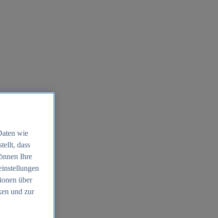
Daten wie
ellt, dass
können Ihre
einstellungen
ionen über
ken und zur