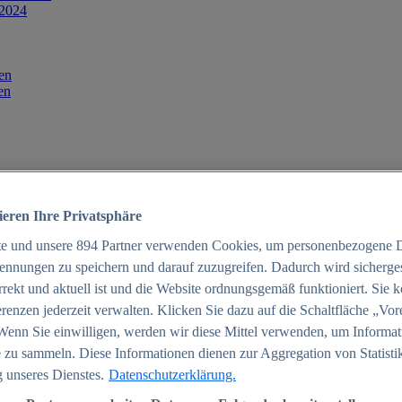
 2024
en
en
ieren Ihre Privatsphäre
te und unsere
894
Partner verwenden Cookies, um personenbezogene 
ennungen zu speichern und darauf zuzugreifen. Dadurch wird sichergest
orrekt und aktuell ist und die Website ordnungsgemäß funktioniert. Sie 
025
renzen jederzeit verwalten. Klicken Sie dazu auf die Schaltfläche „Vor
schland 2025
Wenn Sie einwilligen, werden wir diese Mittel verwenden, um Informat
 zu sammeln. Diese Informationen dienen zur Aggregation von Statisti
 unseres Dienstes.
Datenschutzerklärung.