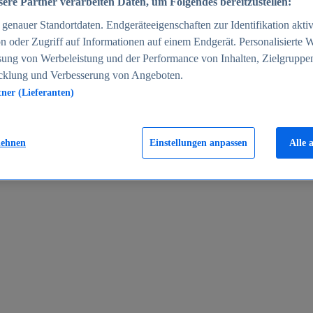
ere Partner verarbeiten Daten, um Folgendes bereitzustellen:
enauer Standortdaten. Endgeräteeigenschaften zur Identifikation aktiv
n oder Zugriff auf Informationen auf einem Endgerät. Personalisierte
sung von Werbeleistung und der Performance von Inhalten, Zielgruppe
cklung und Verbesserung von Angeboten.
tner (Lieferanten)
en 2024
lehnen
Einstellungen anpassen
Alle 
rgeld in Deutschland 2005-2025