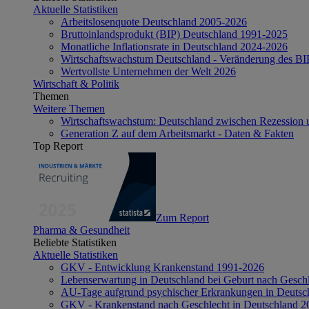
Aktuelle Statistiken
Arbeitslosenquote Deutschland 2005-2026
Bruttoinlandsprodukt (BIP) Deutschland 1991-2025
Monatliche Inflationsrate in Deutschland 2024-2026
Wirtschaftswachstum Deutschland - Veränderung des B
Wertvollste Unternehmen der Welt 2026
Wirtschaft & Politik
Themen
Weitere Themen
Wirtschaftswachstum: Deutschland zwischen Rezession 
Generation Z auf dem Arbeitsmarkt - Daten & Fakten
Top Report
Zum Report
Pharma & Gesundheit
Beliebte Statistiken
Aktuelle Statistiken
GKV - Entwicklung Krankenstand 1991-2026
Lebenserwartung in Deutschland bei Geburt nach Gesch
AU-Tage aufgrund psychischer Erkrankungen in Deutsc
GKV - Krankenstand nach Geschlecht in Deutschland 