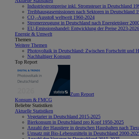
Aktuelle Statistiken
Industriestrompreise inkl. Stromsteuer in Deutschland 1
Treibhausgasemissionen nach Sektoren in Deutschland 
CO₂-Ausstoß weltweit 1960-2024
Stromerzeugung in Deutschland nach Energieträger 200
EU-Emissionshandel: Entwicklung der Preise 2023-202
Energie & Umwelt
Themen
Weitere Themen
Photovoltaik in Deutschland: Zwischen Fortschritt und 
Nachhaltiger Konsum
Top Report
Zum Report
Konsum & FMCG
Beliebte Statistiken
Aktuelle Statistiken
Vegetarier in Deutschland 2015-2025
Bierkonsum in Deutschland pro Kopf 1950-2025
Anzahl der Haustiere in deutschen Haushalten nach Tier
Umsatz mit Bio-Lebensmitteln in Deutschland 2000-202
Anzahl der Veganer in Deutschland 2015-2025