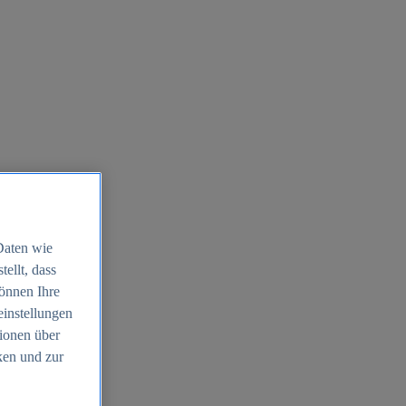
Daten wie
ellt, dass
können Ihre
einstellungen
ionen über
ken und zur