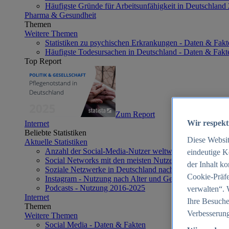
Häufigste Gründe für Arbeitsunfähigkeit in Deutschland
Pharma & Gesundheit
Themen
Weitere Themen
Statistiken zu psychischen Erkrankungen - Daten & Fakt
Häufigste Todesursachen in Deutschland - Daten & Fakt
Top Report
Zum Report
Wir respekt
Internet
Beliebte Statistiken
Diese Websi
Aktuelle Statistiken
Anzahl der Social-Media-Nutzer weltweit 2012-2025
eindeutige K
Social Networks mit den meisten Nutzern weltweit 2025
der Inhalt k
Soziale Netzwerke in Deutschland nach Generationen 2
Cookie-Präfe
Instagram - Nutzung nach Alter und Geschlecht in Deut
Podcasts - Nutzung 2016-2025
verwalten“. 
Internet
Ihre Besuche
Themen
Verbesserung
Weitere Themen
Social Media - Daten & Fakten