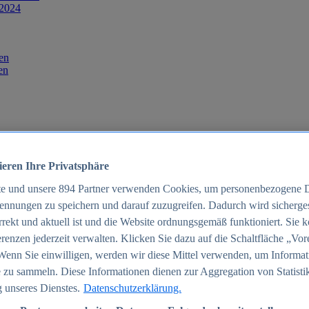
 2024
en
en
ieren Ihre Privatsphäre
te und unsere
894
Partner verwenden Cookies, um personenbezogene 
ennungen zu speichern und darauf zuzugreifen. Dadurch wird sichergest
orrekt und aktuell ist und die Website ordnungsgemäß funktioniert. Sie 
025
renzen jederzeit verwalten. Klicken Sie dazu auf die Schaltfläche „Vor
schland 2025
Wenn Sie einwilligen, werden wir diese Mittel verwenden, um Informat
 zu sammeln. Diese Informationen dienen zur Aggregation von Statisti
 unseres Dienstes.
Datenschutzerklärung.