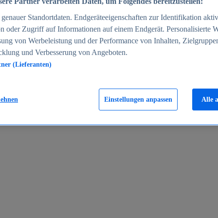
ere Partner verarbeiten Daten, um Folgendes bereitzustellen:
enauer Standortdaten. Endgeräteeigenschaften zur Identifikation aktiv
n oder Zugriff auf Informationen auf einem Endgerät. Personalisierte
sung von Werbeleistung und der Performance von Inhalten, Zielgruppe
cklung und Verbesserung von Angeboten.
tner (Lieferanten)
en 2024
lehnen
Einstellungen anpassen
Alle 
rgeld in Deutschland 2005-2025