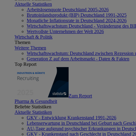
Aktuelle Statistiken
Arbeitslosenquote Deutschland 2005-2026
Bruttoinlandsprodukt (BIP) Deutschland 1991-2025
Monatliche Inflationsrate in Deutschland 2024-2026
Wirtschaftswachstum Deutschland - Veränderung des B
Wertvollste Unternehmen der Welt 2026
Wirtschaft & Politik
Themen
Weitere Themen
Wirtschaftswachstum: Deutschland zwischen Rezession 
Generation Z auf dem Arbeitsmarkt - Daten & Fakten
Top Report
Zum Report
Pharma & Gesundheit
Beliebte Statistiken
Aktuelle Statistiken
GKV - Entwicklung Krankenstand 1991-2026
Lebenserwartung in Deutschland bei Geburt nach Gesch
AU-Tage aufgrund psychischer Erkrankungen in Deutsc
GKV - Krankenstand nach Geschlecht in Deutschland 