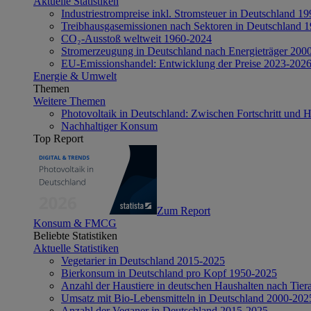
Aktuelle Statistiken
Industriestrompreise inkl. Stromsteuer in Deutschland 1
Treibhausgasemissionen nach Sektoren in Deutschland 
CO₂-Ausstoß weltweit 1960-2024
Stromerzeugung in Deutschland nach Energieträger 200
EU-Emissionshandel: Entwicklung der Preise 2023-202
Energie & Umwelt
Themen
Weitere Themen
Photovoltaik in Deutschland: Zwischen Fortschritt und 
Nachhaltiger Konsum
Top Report
Zum Report
Konsum & FMCG
Beliebte Statistiken
Aktuelle Statistiken
Vegetarier in Deutschland 2015-2025
Bierkonsum in Deutschland pro Kopf 1950-2025
Anzahl der Haustiere in deutschen Haushalten nach Tier
Umsatz mit Bio-Lebensmitteln in Deutschland 2000-202
Anzahl der Veganer in Deutschland 2015-2025