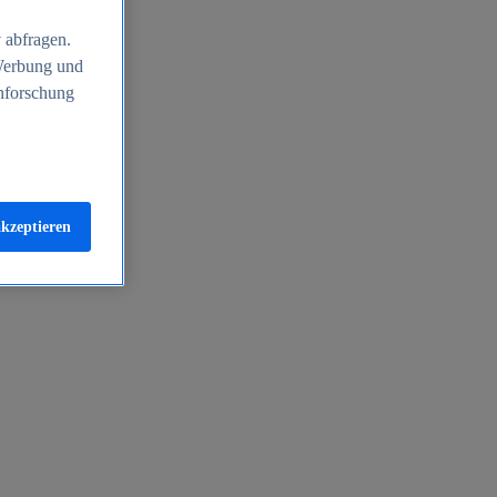
 abfragen.
 Werbung und
nforschung
akzeptieren