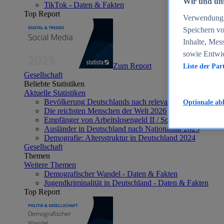
Wir und uns
TikTok - Daten & Fakten
Top Report
Verwendung g
Speichern vo
Inhalte, Mes
sowie Entwi
Zum Report
Liste der Par
Gesellschaft
Beliebte Statistiken
Aktuelle Statistiken
Bevölkerung Deutschlands nach relevanten Altersgrupp
Optionale ab
Die reichsten Menschen der Welt 2026
Empfänger von Arbeitslosengeld II / Sozialgeld / Bürge
Ausländer in Deutschland nach Nationalität 2025
Demografie: Altersstruktur in Deutschland 2024
Gesellschaft
Themen
Weitere Themen
Demografischer Wandel - Daten & Fakten
Jugendkriminalität in Deutschland - Daten & Fakten
Top Report