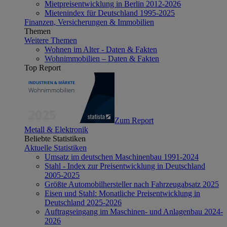
Mietpreisentwicklung in Berlin 2012-2026
Mietenindex für Deutschland 1995-2025
Finanzen, Versicherungen & Immobilien
Themen
Weitere Themen
Wohnen im Alter - Daten & Fakten
Wohnimmobilien – Daten & Fakten
Top Report
Zum Report
Metall & Elektronik
Beliebte Statistiken
Aktuelle Statistiken
Umsatz im deutschen Maschinenbau 1991-2024
Stahl - Index zur Preisentwicklung in Deutschland
2005-2025
Größte Automobilhersteller nach Fahrzeugabsatz 2025
Eisen und Stahl: Monatliche Preisentwicklung in
Deutschland 2025-2026
Auftragseingang im Maschinen- und Anlagenbau 2024-
2026