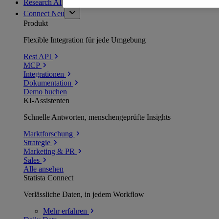
Research AI
Connect
Neu
Produkt
Flexible Integration für jede Umgebung
Rest API
MCP
Integrationen
Dokumentation
Demo buchen
KI-Assistenten
Schnelle Antworten, menschengeprüfte Insights
Marktforschung
Strategie
Marketing & PR
Sales
Alle ansehen
Statista Connect
Verlässliche Daten, in jedem Workflow
Mehr
erfahren