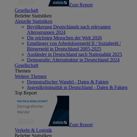
Zum Report
Gesellschaft
Beliebte Statistiken
Aktuelle Statistiken
Bevölkerung Deutschlands nach relevanten
Altersgruppen 2024
Die reichsten Menschen der Welt 2026
Empfänger von Arbeitslosengeld II / Sozialgeld /
Bürgergeld in Deutschland 2005-2025
Ausländer in Deutschland nach Nationalität 2025
Demografie: Altersstruktur in Deutschland 2024
Gesellschaft
Themen
Weitere Themen
Demografischer Wandel - Daten & Fakten
Jugendkriminalität in Deutschland - Daten & Fakten
Top Report
Zum Report
Verkehr & Logistik
Beliebte Statistiken