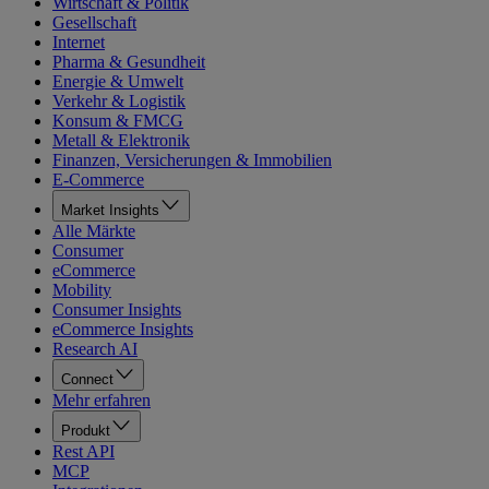
Wirtschaft & Politik
Gesellschaft
Internet
Pharma & Gesundheit
Energie & Umwelt
Verkehr & Logistik
Konsum & FMCG
Metall & Elektronik
Finanzen, Versicherungen & Immobilien
E-Commerce
Market Insights
Alle Märkte
Consumer
eCommerce
Mobility
Consumer Insights
eCommerce Insights
Research AI
Connect
Mehr erfahren
Produkt
Rest API
MCP