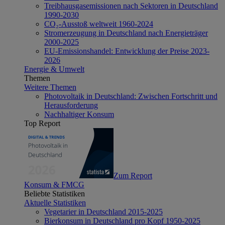
Treibhausgasemissionen nach Sektoren in Deutschland
1990-2030
CO₂-Ausstoß weltweit 1960-2024
Stromerzeugung in Deutschland nach Energieträger
2000-2025
EU-Emissionshandel: Entwicklung der Preise 2023-
2026
Energie & Umwelt
Themen
Weitere Themen
Photovoltaik in Deutschland: Zwischen Fortschritt und
Herausforderung
Nachhaltiger Konsum
Top Report
Zum Report
Konsum & FMCG
Beliebte Statistiken
Aktuelle Statistiken
Vegetarier in Deutschland 2015-2025
Bierkonsum in Deutschland pro Kopf 1950-2025