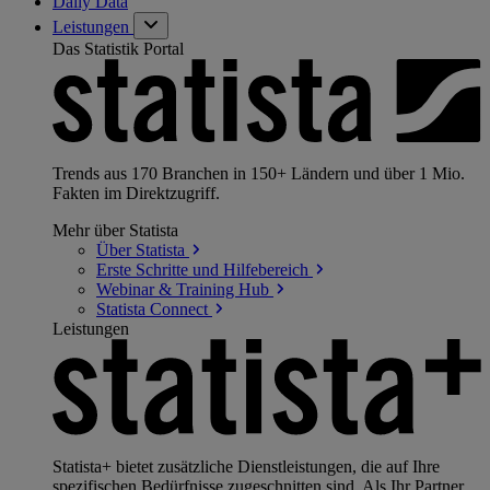
Daily Data
Leistungen
Das Statistik Portal
Trends aus 170 Branchen in 150+ Ländern und über 1 Mio.
Fakten im Direktzugriff.
Mehr über Statista
Über
Statista
Erste Schritte und
Hilfebereich
Webinar & Training
Hub
Statista
Connect
Leistungen
Statista+ bietet zusätzliche Dienstleistungen, die auf Ihre
spezifischen Bedürfnisse zugeschnitten sind. Als Ihr Partner