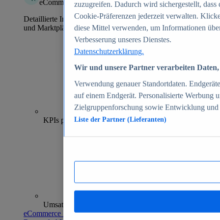
eCommerce Insights
zuzugreifen. Dadurch wird sichergestellt, dass 
Cookie-Präferenzen jederzeit verwalten. Klick
Detaillierte Informationen zu mehr als 39.000 Online-Shops
und Marktplätzen
diese Mittel verwenden, um Informationen über
Verbesserung unseres Dienstes.
Datenschutzerklärung.
Wir und unsere Partner verarbeiten Daten, 
Verwendung genauer Standortdaten. Endgeräteei
auf einem Endgerät. Personalisierte Werbung 
Zielgruppenforschung sowie Entwicklung und
70+
KPIs pro Shop
Liste der Partner (Lieferanten)
Umsatzanalysen und -prognosen
eCommerce Insights entdecken