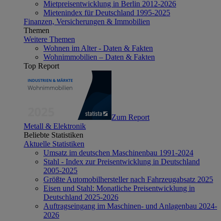
Mietpreisentwicklung in Berlin 2012-2026
Mietenindex für Deutschland 1995-2025
Finanzen, Versicherungen & Immobilien
Themen
Weitere Themen
Wohnen im Alter - Daten & Fakten
Wohnimmobilien – Daten & Fakten
Top Report
Zum Report
Metall & Elektronik
Beliebte Statistiken
Aktuelle Statistiken
Umsatz im deutschen Maschinenbau 1991-2024
Stahl - Index zur Preisentwicklung in Deutschland
2005-2025
Größte Automobilhersteller nach Fahrzeugabsatz 2025
Eisen und Stahl: Monatliche Preisentwicklung in
Deutschland 2025-2026
Auftragseingang im Maschinen- und Anlagenbau 2024-
2026