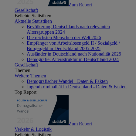
Zum Report
Gesellschaft
Beliebte Statistiken
Aktuelle Statistiken
Bevölkerung Deutschlands nach relevanten
Altersgruppen 2024
Die reichsten Menschen der Welt 2026
Empfänger von Arbeitslosengeld II / Sozialgeld /
Bürgergeld in Deutschland 2005-2025
Ausländer in Deutschland nach Nationalität 2025
Demografie: Altersstruktur in Deutschland 2024
Gesellschaft
Themen
Weitere Themen
Demografischer Wandel - Daten & Fakten
Jugendkriminalität in Deutschland - Daten & Fakten
Top Report
Zum Report
Verkehr & Logistik
Beliebte Statistiken