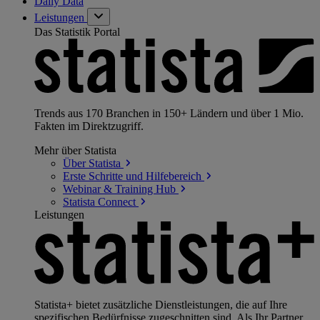
Daily Data
Leistungen
Das Statistik Portal
Trends aus 170 Branchen in 150+ Ländern und über 1 Mio.
Fakten im Direktzugriff.
Mehr über Statista
Über
Statista
Erste Schritte und
Hilfebereich
Webinar & Training
Hub
Statista
Connect
Leistungen
Statista+ bietet zusätzliche Dienstleistungen, die auf Ihre
spezifischen Bedürfnisse zugeschnitten sind. Als Ihr Partner