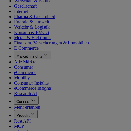
Wirtschaft & Politik
Gesellschaft
Internet
Pharma & Gesundheit
Energie & Umwelt
Verkehr & Logistik
Konsum & FMCG
Metall & Elektronik
Finanzen, Versicherungen & Immobilien
E-Commerce
Market Insights
Alle Märkte
Consumer
eCommerce
Mobility
Consumer Insights
eCommerce Insights
Research AI
Connect
Mehr erfahren
Produkt
Rest API
MCP