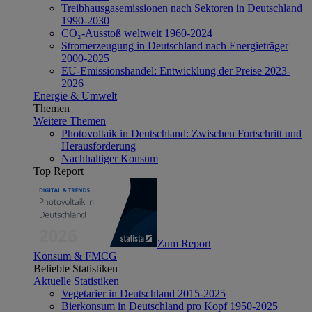
Treibhausgasemissionen nach Sektoren in Deutschland
1990-2030
CO₂-Ausstoß weltweit 1960-2024
Stromerzeugung in Deutschland nach Energieträger
2000-2025
EU-Emissionshandel: Entwicklung der Preise 2023-
2026
Energie & Umwelt
Themen
Weitere Themen
Photovoltaik in Deutschland: Zwischen Fortschritt und
Herausforderung
Nachhaltiger Konsum
Top Report
Zum Report
Konsum & FMCG
Beliebte Statistiken
Aktuelle Statistiken
Vegetarier in Deutschland 2015-2025
Bierkonsum in Deutschland pro Kopf 1950-2025