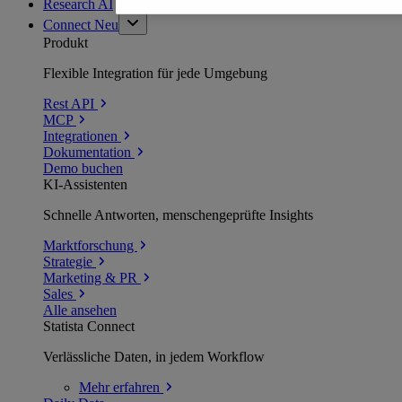
Research AI
Connect
Neu
Produkt
Flexible Integration für jede Umgebung
Rest API
MCP
Integrationen
Dokumentation
Demo buchen
KI-Assistenten
Schnelle Antworten, menschengeprüfte Insights
Marktforschung
Strategie
Marketing & PR
Sales
Alle ansehen
Statista Connect
Verlässliche Daten, in jedem Workflow
Mehr
erfahren