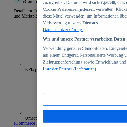
eCommerce Insights
zuzugreifen. Dadurch wird sichergestellt, dass 
Cookie-Präferenzen jederzeit verwalten. Klick
Detaillierte Informationen zu mehr als 39.000 Online-Shops
und Marktplätzen
diese Mittel verwenden, um Informationen über
Verbesserung unseres Dienstes.
Datenschutzerklärung.
Wir und unsere Partner verarbeiten Daten, 
Verwendung genauer Standortdaten. Endgeräteei
auf einem Endgerät. Personalisierte Werbung 
Zielgruppenforschung sowie Entwicklung und
70+
KPIs pro Shop
Liste der Partner (Lieferanten)
Umsatzanalysen und -prognosen
eCommerce Insights entdecken