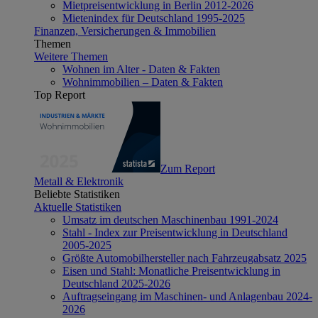
Mietpreisentwicklung in Berlin 2012-2026
Mietenindex für Deutschland 1995-2025
Finanzen, Versicherungen & Immobilien
Themen
Weitere Themen
Wohnen im Alter - Daten & Fakten
Wohnimmobilien – Daten & Fakten
Top Report
Zum Report
Metall & Elektronik
Beliebte Statistiken
Aktuelle Statistiken
Umsatz im deutschen Maschinenbau 1991-2024
Stahl - Index zur Preisentwicklung in Deutschland
2005-2025
Größte Automobilhersteller nach Fahrzeugabsatz 2025
Eisen und Stahl: Monatliche Preisentwicklung in
Deutschland 2025-2026
Auftragseingang im Maschinen- und Anlagenbau 2024-
2026