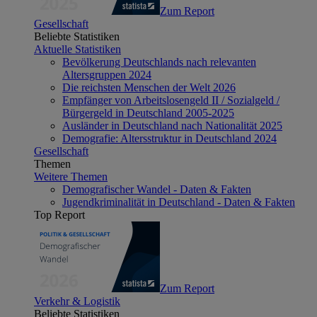
Zum Report
Gesellschaft
Beliebte Statistiken
Aktuelle Statistiken
Bevölkerung Deutschlands nach relevanten
Altersgruppen 2024
Die reichsten Menschen der Welt 2026
Empfänger von Arbeitslosengeld II / Sozialgeld /
Bürgergeld in Deutschland 2005-2025
Ausländer in Deutschland nach Nationalität 2025
Demografie: Altersstruktur in Deutschland 2024
Gesellschaft
Themen
Weitere Themen
Demografischer Wandel - Daten & Fakten
Jugendkriminalität in Deutschland - Daten & Fakten
Top Report
Zum Report
Verkehr & Logistik
Beliebte Statistiken