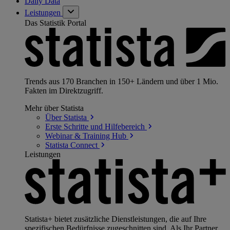
Daily Data
Leistungen
Das Statistik Portal
Trends aus 170 Branchen in 150+ Ländern und über 1 Mio.
Fakten im Direktzugriff.
Mehr über Statista
Über
Statista
Erste Schritte und
Hilfebereich
Webinar & Training
Hub
Statista
Connect
Leistungen
Statista+ bietet zusätzliche Dienstleistungen, die auf Ihre
spezifischen Bedürfnisse zugeschnitten sind. Als Ihr Partner