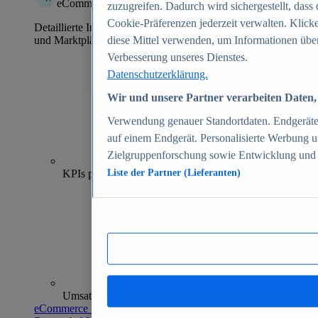
eCommerce Insights
zuzugreifen. Dadurch wird sichergestellt, dass 
Cookie-Präferenzen jederzeit verwalten. Klick
Detaillierte Informationen zu mehr als 39.000 Online-Shops
und Marktplätzen
diese Mittel verwenden, um Informationen über
Verbesserung unseres Dienstes.
Datenschutzerklärung.
Wir und unsere Partner verarbeiten Daten, 
Verwendung genauer Standortdaten. Endgeräteei
auf einem Endgerät. Personalisierte Werbung 
Zielgruppenforschung sowie Entwicklung und
70+
KPIs pro Shop
Liste der Partner (Lieferanten)
Umsatzanalysen und -prognosen
eCommerce Insights entdecken