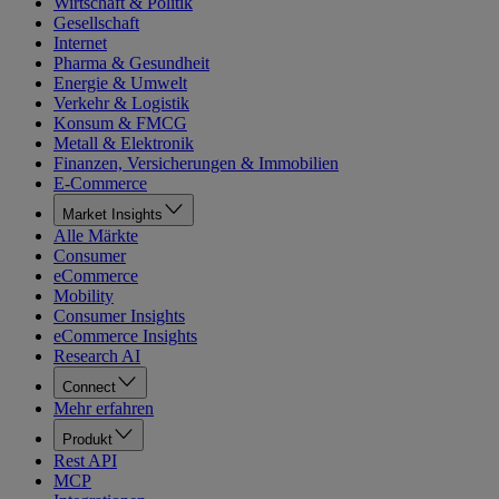
Wirtschaft & Politik
Gesellschaft
Internet
Pharma & Gesundheit
Energie & Umwelt
Verkehr & Logistik
Konsum & FMCG
Metall & Elektronik
Finanzen, Versicherungen & Immobilien
E-Commerce
Market Insights
Alle Märkte
Consumer
eCommerce
Mobility
Consumer Insights
eCommerce Insights
Research AI
Connect
Mehr erfahren
Produkt
Rest API
MCP