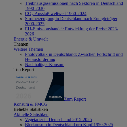
Treibhausgasemissionen nach Sektoren in Deutschland
1990-2030
CO₂-Ausstoß weltweit 1960-2024
Stromerzeugung in Deutschland nach Energieträger
2000-2025
EU-Emissionshandel: Entwicklung der Preise 2023-
2026
Energie & Umwelt
Themen
Weitere Themen
Photovoltaik in Deutschland: Zwischen Fortschritt und
Herausforderung
Nachhaltiger Konsum
Top Report
Zum Report
Konsum & FMCG
Beliebte Statistiken
Aktuelle Statistiken
Vegetarier in Deutschland 2015-2025
Bierkonsum in Deutschland pro Kopf 1950-2025