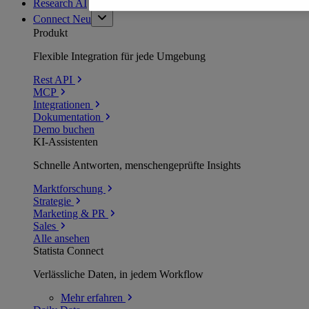
Research AI
Connect
Neu
Produkt
Flexible Integration für jede Umgebung
Rest API
MCP
Integrationen
Dokumentation
Demo buchen
KI-Assistenten
Schnelle Antworten, menschengeprüfte Insights
Marktforschung
Strategie
Marketing & PR
Sales
Alle ansehen
Statista Connect
Verlässliche Daten, in jedem Workflow
Mehr
erfahren