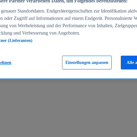
ere Partner verarbeiten Daten, um Folgendes bereitzustellen:
enauer Standortdaten. Endgeräteeigenschaften zur Identifikation aktiv
n oder Zugriff auf Informationen auf einem Endgerät. Personalisierte
sung von Werbeleistung und der Performance von Inhalten, Zielgruppe
cklung und Verbesserung von Angeboten.
tner (Lieferanten)
en 2024
lehnen
Einstellungen anpassen
Alle 
rgeld in Deutschland 2005-2025