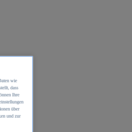
Daten wie
ellt, dass
können Ihre
einstellungen
ionen über
ken und zur