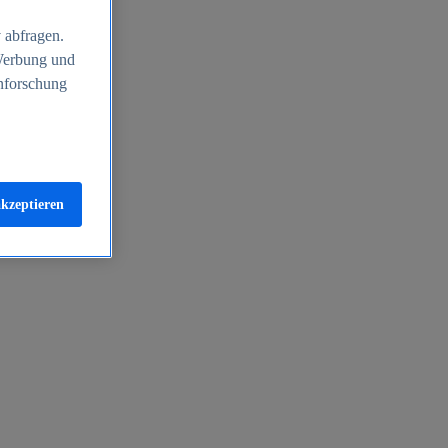
 abfragen.
 Werbung und
nforschung
akzeptieren