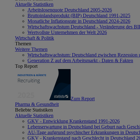
Aktuelle Statistiken
Arbeitslosenquote Deutschland 2005-2026
Bruttoinlandsprodukt (BIP) Deutschland 1991-2025
Monatliche Inflationsrate in Deutschland 2024-2026
Wirtschaftswachstum Deutschland - Veränderung des B
Wertvollste Unternehmen der Welt 2026
Wirtschaft & Politik
Themen
Weitere Themen
Wirtschaftswachstum: Deutschland zwischen Rezession 
Generation Z auf dem Arbeitsmarkt - Daten & Fakten
Top Report
Zum Report
Pharma & Gesundheit
Beliebte Statistiken
Aktuelle Statistiken
GKV - Entwicklung Krankenstand 1991-2026
Lebenserwartung in Deutschland bei Geburt nach Gesch
AU-Tage aufgrund psychischer Erkrankungen in Deutsc
GKV - Krankenstand nach Geschlecht in Deutschland 