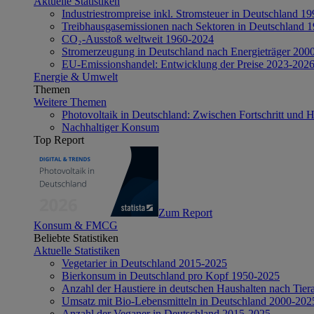
Aktuelle Statistiken
Industriestrompreise inkl. Stromsteuer in Deutschland 1
Treibhausgasemissionen nach Sektoren in Deutschland 
CO₂-Ausstoß weltweit 1960-2024
Stromerzeugung in Deutschland nach Energieträger 200
EU-Emissionshandel: Entwicklung der Preise 2023-202
Energie & Umwelt
Themen
Weitere Themen
Photovoltaik in Deutschland: Zwischen Fortschritt und 
Nachhaltiger Konsum
Top Report
Zum Report
Konsum & FMCG
Beliebte Statistiken
Aktuelle Statistiken
Vegetarier in Deutschland 2015-2025
Bierkonsum in Deutschland pro Kopf 1950-2025
Anzahl der Haustiere in deutschen Haushalten nach Tier
Umsatz mit Bio-Lebensmitteln in Deutschland 2000-202
Anzahl der Veganer in Deutschland 2015-2025