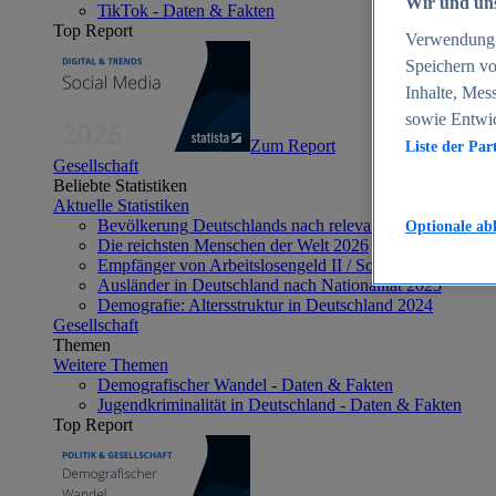
Wir und uns
TikTok - Daten & Fakten
Top Report
Verwendung g
Speichern vo
Inhalte, Mes
sowie Entwi
Zum Report
Liste der Par
Gesellschaft
Beliebte Statistiken
Aktuelle Statistiken
Bevölkerung Deutschlands nach relevanten Altersgrupp
Optionale ab
Die reichsten Menschen der Welt 2026
Empfänger von Arbeitslosengeld II / Sozialgeld / Bürge
Ausländer in Deutschland nach Nationalität 2025
Demografie: Altersstruktur in Deutschland 2024
Gesellschaft
Themen
Weitere Themen
Demografischer Wandel - Daten & Fakten
Jugendkriminalität in Deutschland - Daten & Fakten
Top Report