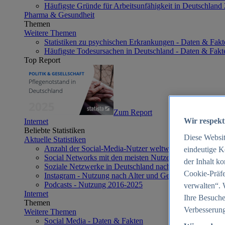
Häufigste Gründe für Arbeitsunfähigkeit in Deutschland
Pharma & Gesundheit
Themen
Weitere Themen
Statistiken zu psychischen Erkrankungen - Daten & Fakt
Häufigste Todesursachen in Deutschland - Daten & Fakt
Top Report
Zum Report
Wir respekt
Internet
Beliebte Statistiken
Diese Websi
Aktuelle Statistiken
Anzahl der Social-Media-Nutzer weltweit 2012-2025
eindeutige K
Social Networks mit den meisten Nutzern weltweit 2025
der Inhalt k
Soziale Netzwerke in Deutschland nach Generationen 2
Cookie-Präfe
Instagram - Nutzung nach Alter und Geschlecht in Deut
Podcasts - Nutzung 2016-2025
verwalten“. 
Internet
Ihre Besuche
Themen
Verbesserung
Weitere Themen
Social Media - Daten & Fakten