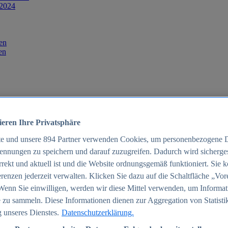
 2024
en
en
ieren Ihre Privatsphäre
te und unsere
894
Partner verwenden Cookies, um personenbezogene 
ennungen zu speichern und darauf zuzugreifen. Dadurch wird sichergest
orrekt und aktuell ist und die Website ordnungsgemäß funktioniert. Sie 
025
renzen jederzeit verwalten. Klicken Sie dazu auf die Schaltfläche „Vor
schland 2025
Wenn Sie einwilligen, werden wir diese Mittel verwenden, um Informat
 zu sammeln. Diese Informationen dienen zur Aggregation von Statisti
 unseres Dienstes.
Datenschutzerklärung.