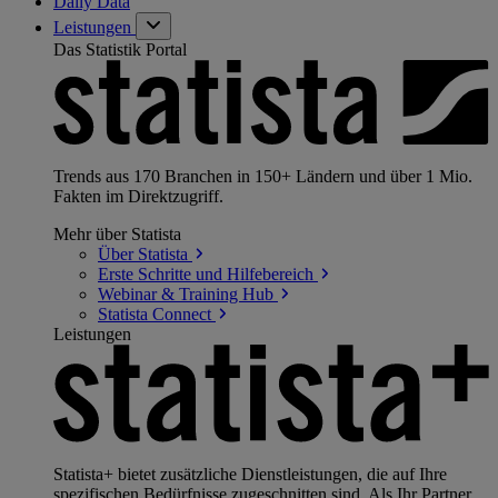
Daily Data
Leistungen
Das Statistik Portal
Trends aus 170 Branchen in 150+ Ländern und über 1 Mio.
Fakten im Direktzugriff.
Mehr über Statista
Über
Statista
Erste Schritte und
Hilfebereich
Webinar & Training
Hub
Statista
Connect
Leistungen
Statista+ bietet zusätzliche Dienstleistungen, die auf Ihre
spezifischen Bedürfnisse zugeschnitten sind. Als Ihr Partner