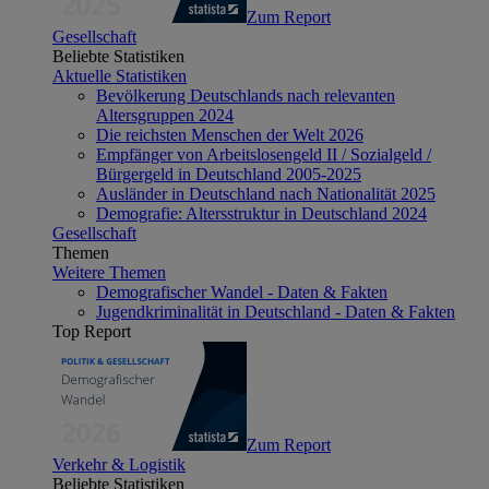
Zum Report
Gesellschaft
Beliebte Statistiken
Aktuelle Statistiken
Bevölkerung Deutschlands nach relevanten
Altersgruppen 2024
Die reichsten Menschen der Welt 2026
Empfänger von Arbeitslosengeld II / Sozialgeld /
Bürgergeld in Deutschland 2005-2025
Ausländer in Deutschland nach Nationalität 2025
Demografie: Altersstruktur in Deutschland 2024
Gesellschaft
Themen
Weitere Themen
Demografischer Wandel - Daten & Fakten
Jugendkriminalität in Deutschland - Daten & Fakten
Top Report
Zum Report
Verkehr & Logistik
Beliebte Statistiken