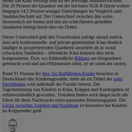
besser mit Kitas versorgt sind als der jeweilige Stadtdurchschnitt.
Die 20 Prozent der Quartiere mit der höchsten SGB II Quote weisen
hingegen 14,5 Prozent weniger Einrichtungen im Vergleich zum
Stadtdurchschnitt auf. Der Unterschied zwischen den sozio-
ökonomisch am besten und den am schlechtesten gestellten
Quartieren beträgt damit über ein Drittel.
Dieser Unterschied geht den Forschenden zufolge darauf zurück,
dass sich konfessionelle- und private-gemeinnütze Kitas deutlich
häufiger in prosperierenden Quartieren ansiedeln als in sozial
schwachen Stadtteilen – öffentliche Kitas könnten dies nicht
kompensieren. Dort, wo frühkindliche
Bildung
am dringendsten
gebraucht wird und am effizientesten nützt, ist sie somit am rarsten.
Rund 91 Prozent der
drei- bis fünfjährigen Kinder
besuchen in
Deutschland eine Kindertagesstätte, mehr als ein Drittel der
unter
Dreijährigen
wird außerhalb der Familie betreut. Die
Tagesbetreuung von Kindern in Kitas, Krippen und Kindergärten ist
selbstverständlich geworden. Trotzdem finden noch längst nicht alle
Eltern für ihren Nachwuchs einen passenden Betreuungsplatz. Die
Lücke zwischen Angebot und Nachfrage
ist besonders bei Kindern
im Krippenalter groß.