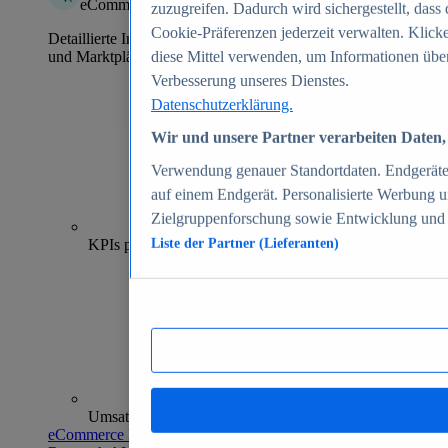
eCommerce Insights
zuzugreifen. Dadurch wird sichergestellt, dass 
Cookie-Präferenzen jederzeit verwalten. Klick
Detaillierte Informationen zu mehr als 39.000 Online-Shops
und Marktplätzen
diese Mittel verwenden, um Informationen über
Verbesserung unseres Dienstes.
Datenschutzerklärung.
Wir und unsere Partner verarbeiten Daten, 
Verwendung genauer Standortdaten. Endgeräteei
auf einem Endgerät. Personalisierte Werbung 
Zielgruppenforschung sowie Entwicklung und
70+
KPIs pro Shop
Liste der Partner (Lieferanten)
Umsatzanalysen und -prognosen
eCommerce Insights entdecken