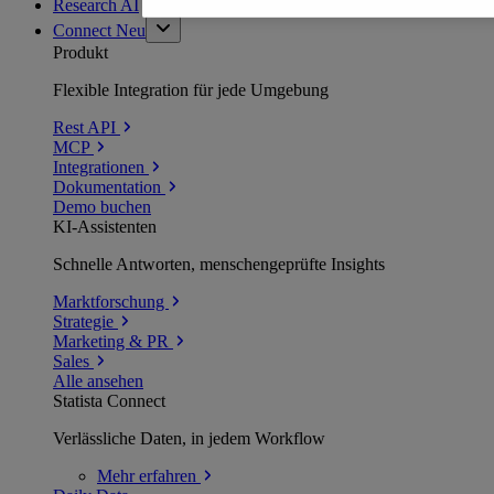
Research AI
Connect
Neu
Produkt
Flexible Integration für jede Umgebung
Rest API
MCP
Integrationen
Dokumentation
Demo buchen
KI-Assistenten
Schnelle Antworten, menschengeprüfte Insights
Marktforschung
Strategie
Marketing & PR
Sales
Alle ansehen
Statista Connect
Verlässliche Daten, in jedem Workflow
Mehr
erfahren