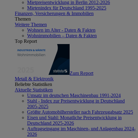
Mietpreisentwicklung in Berlin 2012-2026
Mietenindex für Deutschland 1995-2025
Finanzen, Versicherungen & Immobilien
Themen
Weitere Themen
Wohnen im Alter - Daten & Fakten
Wohnimmobilien – Daten & Fakten
Top Report
Zum Report
Metall & Elektronik
Beliebte Statistiken
Aktuelle Statistiken
Umsatz im deutschen Maschinenbau 1991-2024
Stahl - Index zur Preisentwicklung in Deutschland
2005-2025
Größte Automobilhersteller nach Fahrzeugabsatz 2025
Eisen und Stahl: Monatliche Preisentwicklung in
Deutschland 2025-2026
Auftragseingang im Maschinen- und Anlagenbau 2024-
2026