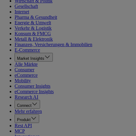
Wirtschaft & Politik
Gesellschaft
Internet
Pharma & Gesundheit
Energie & Umwelt
Verkehr & Logistik
Konsum & FMCG
Metall & Elektronik
Finanzen, Versicherungen & Immobilien
E-Commerce
Market Insights
Alle Märkte
Consumer
eCommerce
Mobility
Consumer Insights
eCommerce Insights
Research AI
Connect
Mehr erfahren
Produkt
Rest API
MCP