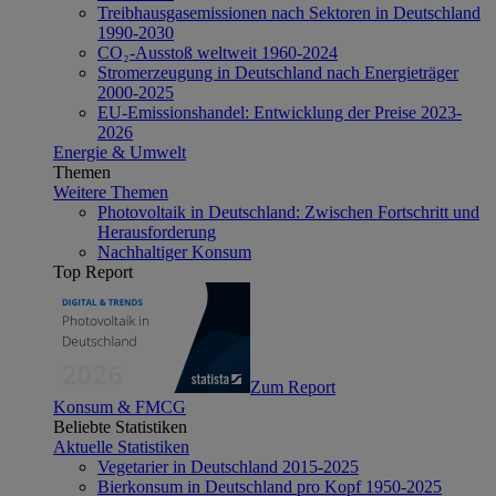
Treibhausgasemissionen nach Sektoren in Deutschland
1990-2030
CO₂-Ausstoß weltweit 1960-2024
Stromerzeugung in Deutschland nach Energieträger
2000-2025
EU-Emissionshandel: Entwicklung der Preise 2023-
2026
Energie & Umwelt
Themen
Weitere Themen
Photovoltaik in Deutschland: Zwischen Fortschritt und
Herausforderung
Nachhaltiger Konsum
Top Report
Zum Report
Konsum & FMCG
Beliebte Statistiken
Aktuelle Statistiken
Vegetarier in Deutschland 2015-2025
Bierkonsum in Deutschland pro Kopf 1950-2025