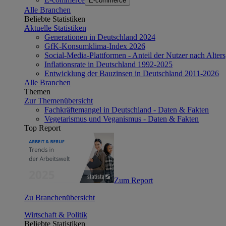
E-commerce
Alle Branchen
Beliebte Statistiken
Aktuelle Statistiken
Generationen in Deutschland 2024
GfK-Konsumklima-Index 2026
Social-Media-Plattformen - Anteil der Nutzer nach Alte
Inflationsrate in Deutschland 1992-2025
Entwicklung der Bauzinsen in Deutschland 2011-2026
Alle Branchen
Themen
Zur Themenübersicht
Fachkräftemangel in Deutschland - Daten & Fakten
Vegetarismus und Veganismus - Daten & Fakten
Top Report
Zum Report
Zu Branchenübersicht
Wirtschaft & Politik
Beliebte Statistiken