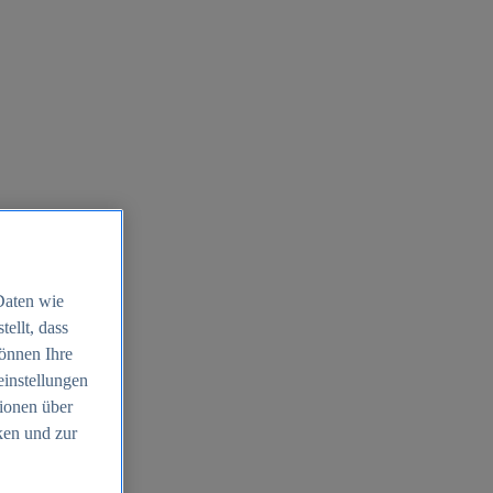
Daten wie
ellt, dass
können Ihre
einstellungen
ionen über
ken und zur