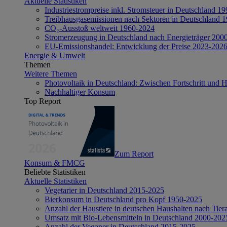
Aktuelle Statistiken
Industriestrompreise inkl. Stromsteuer in Deutschland 1
Treibhausgasemissionen nach Sektoren in Deutschland 
CO₂-Ausstoß weltweit 1960-2024
Stromerzeugung in Deutschland nach Energieträger 200
EU-Emissionshandel: Entwicklung der Preise 2023-202
Energie & Umwelt
Themen
Weitere Themen
Photovoltaik in Deutschland: Zwischen Fortschritt und 
Nachhaltiger Konsum
Top Report
Zum Report
Konsum & FMCG
Beliebte Statistiken
Aktuelle Statistiken
Vegetarier in Deutschland 2015-2025
Bierkonsum in Deutschland pro Kopf 1950-2025
Anzahl der Haustiere in deutschen Haushalten nach Tier
Umsatz mit Bio-Lebensmitteln in Deutschland 2000-202
Anzahl der Veganer in Deutschland 2015-2025