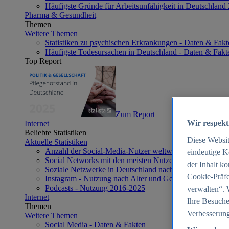
Häufigste Gründe für Arbeitsunfähigkeit in Deutschland
Pharma & Gesundheit
Themen
Weitere Themen
Statistiken zu psychischen Erkrankungen - Daten & Fakt
Häufigste Todesursachen in Deutschland - Daten & Fakt
Top Report
Zum Report
Wir respekt
Internet
Beliebte Statistiken
Diese Websi
Aktuelle Statistiken
Anzahl der Social-Media-Nutzer weltweit 2012-2025
eindeutige K
Social Networks mit den meisten Nutzern weltweit 2025
der Inhalt k
Soziale Netzwerke in Deutschland nach Generationen 2
Cookie-Präfe
Instagram - Nutzung nach Alter und Geschlecht in Deut
Podcasts - Nutzung 2016-2025
verwalten“. 
Internet
Ihre Besuche
Themen
Verbesserung
Weitere Themen
Social Media - Daten & Fakten