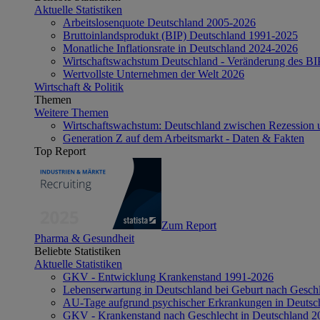
Aktuelle Statistiken
Arbeitslosenquote Deutschland 2005-2026
Bruttoinlandsprodukt (BIP) Deutschland 1991-2025
Monatliche Inflationsrate in Deutschland 2024-2026
Wirtschaftswachstum Deutschland - Veränderung des B
Wertvollste Unternehmen der Welt 2026
Wirtschaft & Politik
Themen
Weitere Themen
Wirtschaftswachstum: Deutschland zwischen Rezession 
Generation Z auf dem Arbeitsmarkt - Daten & Fakten
Top Report
Zum Report
Pharma & Gesundheit
Beliebte Statistiken
Aktuelle Statistiken
GKV - Entwicklung Krankenstand 1991-2026
Lebenserwartung in Deutschland bei Geburt nach Gesch
AU-Tage aufgrund psychischer Erkrankungen in Deutsc
GKV - Krankenstand nach Geschlecht in Deutschland 