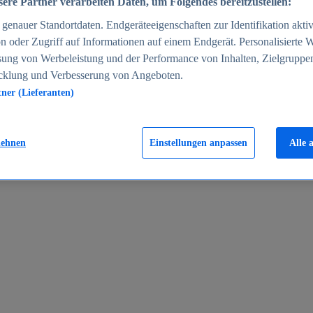
ere Partner verarbeiten Daten, um Folgendes bereitzustellen:
enauer Standortdaten. Endgeräteeigenschaften zur Identifikation aktiv
n oder Zugriff auf Informationen auf einem Endgerät. Personalisierte
sung von Werbeleistung und der Performance von Inhalten, Zielgruppe
cklung und Verbesserung von Angeboten.
tner (Lieferanten)
en 2024
lehnen
Einstellungen anpassen
Alle 
rgeld in Deutschland 2005-2025