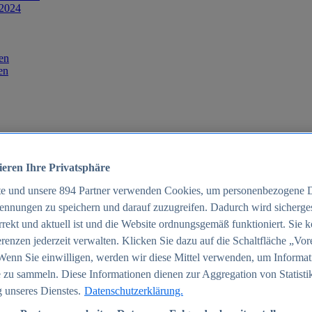
 2024
en
en
ieren Ihre Privatsphäre
te und unsere
894
Partner verwenden Cookies, um personenbezogene 
ennungen zu speichern und darauf zuzugreifen. Dadurch wird sichergest
orrekt und aktuell ist und die Website ordnungsgemäß funktioniert. Sie 
025
renzen jederzeit verwalten. Klicken Sie dazu auf die Schaltfläche „Vor
schland 2025
Wenn Sie einwilligen, werden wir diese Mittel verwenden, um Informat
 zu sammeln. Diese Informationen dienen zur Aggregation von Statisti
 unseres Dienstes.
Datenschutzerklärung.