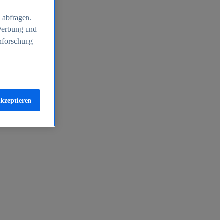
 abfragen.
 Werbung und
nforschung
akzeptieren