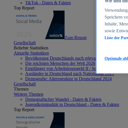
Wir und uns
TikTok - Daten & Fakten
Top Report
Verwendung g
Speichern vo
Inhalte, Mes
sowie Entwi
Zum Report
Liste der Par
Gesellschaft
Beliebte Statistiken
Aktuelle Statistiken
Bevölkerung Deutschlands nach relevanten Altersgrupp
Optionale ab
Die reichsten Menschen der Welt 2026
Empfänger von Arbeitslosengeld II / Sozialgeld / Bürge
Ausländer in Deutschland nach Nationalität 2025
Demografie: Altersstruktur in Deutschland 2024
Gesellschaft
Themen
Weitere Themen
Demografischer Wandel - Daten & Fakten
Jugendkriminalität in Deutschland - Daten & Fakten
Top Report